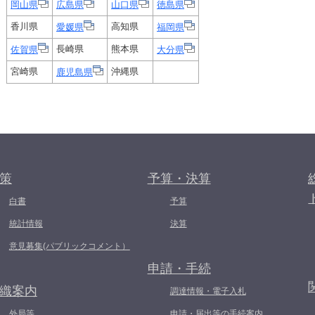
岡山県
広島県
山口県
徳島県
香川県
高知県
愛媛県
福岡県
長崎県
熊本県
佐賀県
大分県
宮崎県
沖縄県
鹿児島県
策
予算・決算
白書
予算
統計情報
決算
意見募集(パブリックコメント）
申請・手続
織案内
調達情報・電子入札
外局等
申請・届出等の手続案内