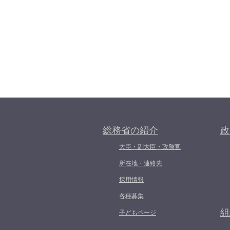
総務省の紹介
政
大臣・副大臣・政務官
所在地・連絡先
採用情報
各種募集
組
子どもページ