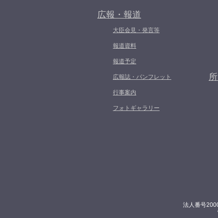
広報・報道
大臣会見・発言等
報道資料
報道予定
所
広報誌・パンフレット
行事案内
フォトギャラリー
法人番号200