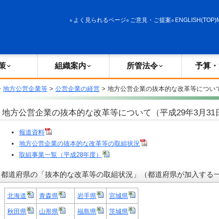
政策
組織案内
所管法令
予算・決算
よく見られるページ
ご意見・ご提案
ENGLISH(TOP)
策
組織案内
所管法令
予算・
>
地方公営企業等
>
公営企業の経営
> 地方公営企業の抜本的な改革等について
地方公営企業の抜本的な改革等について（平成29年3月31
報道資料
地方公営企業の抜本的な改革等の取組状況
取組事業一覧（平成28年度）
都道府県の「抜本的な改革等の取組状況」（都道府県が加入する
北海道
青森県
岩手県
宮城県
秋田県
山形県
福島県
茨城県