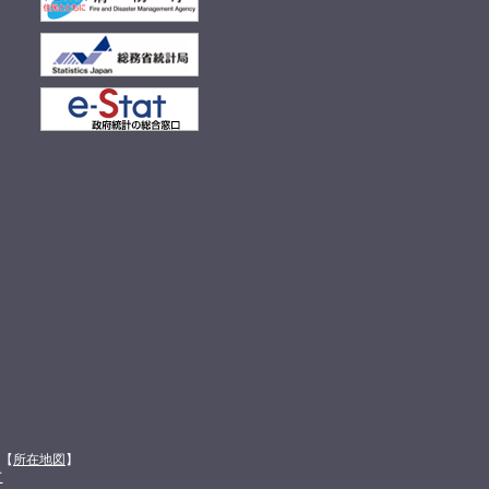
館【
所在地図
】
て