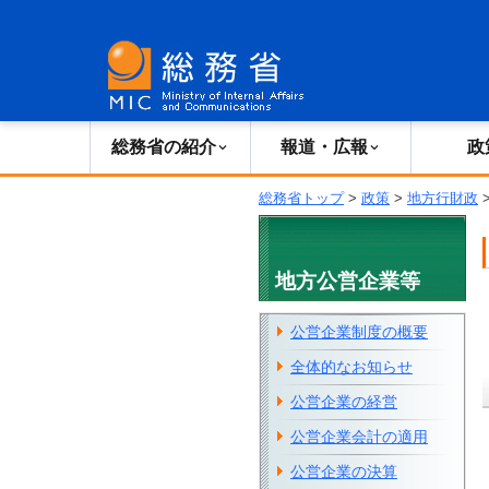
総務省の紹介
広報・報道
総務省の紹介
報道・広報
政
総務省トップ
>
政策
>
地方行財政
地方公営企業等
公営企業制度の概要
全体的なお知らせ
公営企業の経営
公営企業会計の適用
公営企業の決算