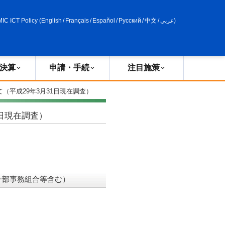
申請・手続
政策評価
MIC ICT Policy
(
English
/
Français
/
Español
/
Русский
/
中文
/
عربي
)
決算
申請・手続
注目施策
（平成29年3月31日現在調査）
日現在調査）
一部事務組合等含む）