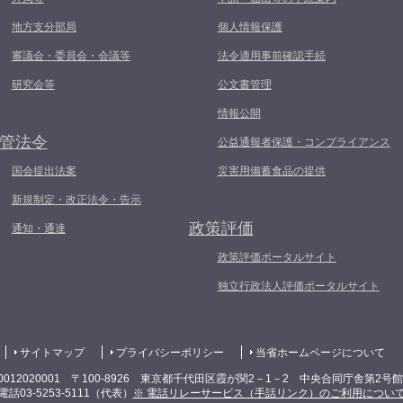
地方支分部局
個人情報保護
審議会・委員会・会議等
法令適用事前確認手続
研究会等
公文書管理
情報公開
管法令
公益通報者保護・コンプライアンス
国会提出法案
災害用備蓄食品の提供
新規制定・改正法令・告示
政策評価
通知・通達
政策評価ポータルサイト
独立行政法人評価ポータルサイト
サイトマップ
プライバシーポリシー
当省ホームページについて
0012020001 〒100-8926 東京都千代田区霞が関2－1－2 中央合同庁舎第2号
電話03-5253-5111（代表）
※ 電話リレーサービス（手話リンク）のご利用につい