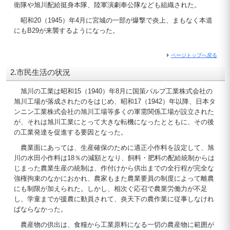
衛隊や旭川配給挺身本隊、陸軍演劇奉公隊なども組織された。
昭和20（1945）年4月に宮城の一部が爆撃で炎上、まもなく本道
にもB29が来襲するようになった。
ページトップへ戻る
2.市民生活の状況
旭川の工業は昭和15（1940）年8月に国策パルプ工業株式会社の
旭川工場が落成されたのをはじめ、昭和17（1942）年以降、日本タ
ンニン工業株式会社の旭川工場等多くの軍需関係工場が設立された
が、それは旭川工業にとって大きな転機になったとともに、その後
の工業発達を促進する要因となった。
農業面にあっては、生産確保のために適正小作料を設定して、旭
川の水田小作料は18％の減額となり、飼料・肥料の配給統制からは
じまった農業生産の統制は、作付けから供出までの全行程が完全な
強権拘束のなかにおかれ、農家もまた農業要員の制度によって離農
にも制限が加えられた。しかし、相次ぐ応召で農業労働力が不足
し、学童までが援農に動員されて、炎天下の農作業に従事しなけれ
ばならなかった。
農産物の供出は、食糧から工業原料になる一切の農産物に範囲が