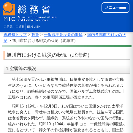
メニュー
ご意見・ご提案
ENGLISH
総務省トップ
>
政策
>
一般戦災死没者の追悼
>
国内各都市の戦災の状
況
> 旭川市における戦災の状況（北海道）
旭川市における戦災の状況（北海道）
1.空襲等の概況
第七師団が置かれた軍都旭川は、日華事変を境として市政や市民
生活のうえに、いろいろな形で戦時体制の影響が強くあらわれるよ
うになり、戦時統制経済のなかで、国策パルプ工業株式会社の旭川
工場をはじめ、多くの軍需関係工場が設立された。
昭和16（1941）年12月8日、わが国はついに国運をかけた太平洋
戦争に突入し、青壮年は相次いで戦場に動員され、銃後を守る国民
は老若男女を問わず、組織的・系統的な体制のなかで国防の行動に
組みいれられた。昭和19（1944）年後半には、一億総武装の閣議決
定にもとづいて、婦女子の竹槍訓練が強化されるとともに、国土防