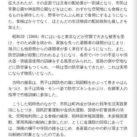
拡大されたが、その反面では主食の配給量が一割減となり、市民は
常磐公園や神楽岡公園などをはじめ、わずかな空閑地にも食糧とな
るものを耕作したり、野草やでんぷん粕まで食用にするようになっ
た。食糧ばかりでなく、ほとんどの生活物資の配給統制も厳しさを
加えた。
昭和19（1944）年にはいると東京などが空襲で大きな被害を受
け、そのため家を焼かれ、家族を失った避難者の疎開がはじまり、
旭川にも他府県からの疎開者が多く来住するようになった。また、
防空訓練が頻繁に行われるようになり、各所でバケツの手送りや消
火器・突破器使用の訓練をする風景がみられた。道路の側や空地な
どに防空壕もつくられ、一時は雪の防空壕もできたが、これは実用
にならず物笑いとなった。
当時の服装は、男子は国防色の服に戦闘帽をかぶって巻きゃはん
をつけ、女子は筒袖・モンペ姿で防空ズキンをかぶり、在郷軍人の
指導で竹槍訓練に参加した。
こうした戦時色のなかで、市民は町内会が決めた戦争生活実践要
項にもとづき、国民貯蓄運動や金供出運動、国債や貯蓄債券の消
化、空閑地利用による食糧の確保、戦時節米報国運動、木炭報国運
動、軍用馬糧の献納に参加したが、とくに金属類の回収にあって
は、旭橋の欄干や寺院の鐘をはじめ、各家庭のかやの釣り環まで供
出献納の対象となったのである。