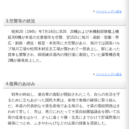
ページトップへ戻る
3.空襲等の状況
昭和20（1945）年7月14日にB29、20機および米機動部隊艦上機
延300機が本道の主要都市を空襲、翌15日に旭川・函館・室蘭・帯
広・釧路・網走・根室・本別等に大空襲があり、旭川では国策パル
プ旭川工場や松岡木材近文工場が襲われて一部炎上し、駅にあった
貨車も襲撃され、師団練兵場内の飛行場に着陸していた爆撃機呑竜
2機が爆発炎上した。
ページトップへ戻る
4.復興のあゆみ
戦争が終結し、連合軍の進駐が開始されたころ、自らの生活を守
るために立ちあがった国民大衆は、各地で食糧の確保に取り組ん
だ。本道の代表的なそ菜生産地である旭川も、そ菜の需給関係はき
わめて苦しく、市は、再三にわたってそ菜自給圏協議会を開いて出
荷の促進をはかり、さらに遠く十勝・北見にまでかけて貯蔵野菜の
確保につとめ、ふきやわらびなどの山菜の採集を奨励した。