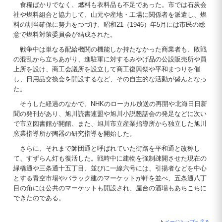
食糧ばかりでなく、燃料も衣料品も不足であった。市では石炭会
社や燃料組合と協力して、山元や産地・工場に関係者を派遣し、燃
料の割当確保に努力をつづけ、昭和21（1946）年5月には市民の総
意で燃料対策委員会が結成された。
戦争中は単なる配給機関の機能しか持たなかった商業者も、敗戦
の混乱から立ちあがり、進駐軍に対するみやげ品の公設販売所や買
上所を設け、商工会議所を設立して商工復興祭や平和まつりを催
し、日用品交換会を開設するなど、その自主的な活動が盛んとなっ
た。
そうした経過のなかで、NHKのローカル放送の再開や北海日日新
聞の発刊があり、旭川読書連盟や旭川小説懇話会の発足などに次い
で市立図書館が開館、また、旭川市立産業指導所から独立した旭川
窯業指導所が陶器の研究指導を開始した。
さらに、それまで師団通と呼ばれていた街路を平和通と改称し
て、すずらん灯も復活した。戦時中に建物を強制疎開させた現在の
緑橋通や三条通十五丁目、並びに一線六号には、引揚者などを中心
とする青空市場やバラック建のマーケットが軒を並べ、五条通八丁
目の角には公共のマーケットも開設され、屋台の酒場もあちこちに
できたのである。
ページトップへ戻る