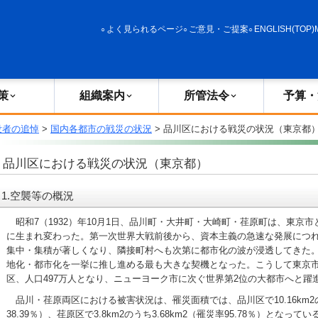
政策
組織案内
所管法令
予算・決算
よく見られるページ
ご意見・ご提案
ENGLISH(TOP)
策
組織案内
所管法令
予算・
没者の追悼
>
国内各都市の戦災の状況
> 品川区における戦災の状況（東京都
品川区における戦災の状況（東京都）
1.空襲等の概況
昭和7（1932）年10月1日、品川町・大井町・大崎町・荏原町は、東京
に生まれ変わった。第一次世界大戦前後から、資本主義の急速な発展につ
集中・集積が著しくなり、隣接町村へも次第に都市化の波が浸透してきた
地化・都市化を一挙に推し進める最も大きな契機となった。こうして東京市は
区、人口497万人となり、ニューヨーク市に次ぐ世界第2位の大都市へと躍
品川・荏原両区における被害状況は、罹災面積では、品川区で10.16km2のう
38.39％）、荏原区で3.8km2のうち3.68km2（罹災率95.78％）となっ