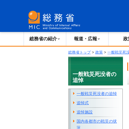
総務省の紹介
広報・報道
総務省の紹介
報道・広報
政
総務省トップ
>
政策
>
一般戦災死
一般戦災死没者の
追悼
一般戦災死没者の追悼
追悼式
追悼施設
国内各都市の戦災の状
況