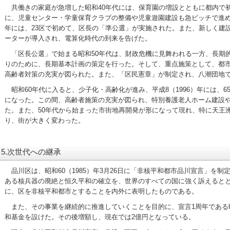
共働きの家庭が急増した昭和40年代には、保育園の増設とともに都内で初
に、児童センター・学童保育クラブの整備や児童遊園建設も急ピッチで進めら
年には、23区で初めて、区長の「準公選」が実施された。また、新しく建
ーターが導入され、電算化時代の到来を告げた。
「区長公選」で始まる昭和50年代は、財政危機に見舞われる一方、長期
りのために、長期基本計画の策定を行った。そして、重点施策として、都
高齢者対策の充実が図られた。また、「区民憲章」が制定され、八潮団地
昭和60年代に入ると、少子化・高齢化が進み、平成8（1996）年には、6
になった。この間、高齢者施策の充実が図られ、特別養護老人ホーム建設
た。また、50年代から始まった市街地再開発が形になって現れ、特に天王
り、街が大きく変わった。
5.次世代への継承
品川区は、昭和60（1985）年3月26日に「非核平和都市品川宣言」を
ある核兵器の廃絶と恒久平和の確立を、世界のすべての国に強く訴えると
に、区を非核平和都市とすることを内外に表明したものである。
また、その事業を継続的に推進していくことを目的に、宣言1周年である昭和
和基金を設けた。その後増額し、現在では2億円となっている。