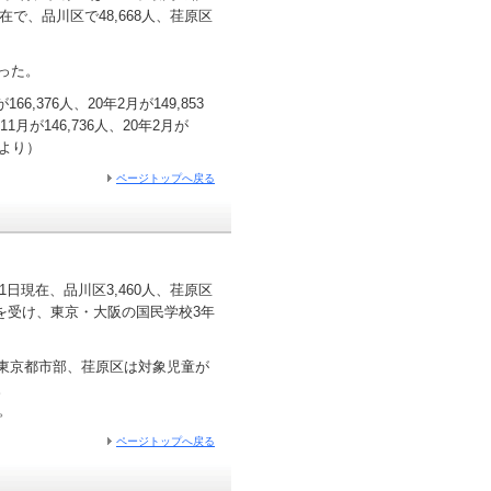
で、品川区で48,668人、荏原区
った。
,376人、20年2月が149,853
11月が146,736人、20年2月が
史より）
ページトップへ戻る
日現在、品川区3,460人、荏原区
決定を受け、東京・大阪の国民学校3年
先は東京都市部、荏原区は対象児童が
。
。
ページトップへ戻る