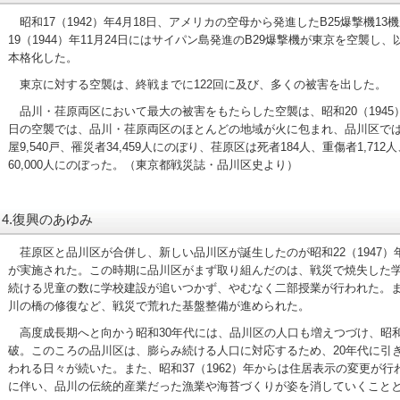
昭和17（1942）年4月18日、アメリカの空母から発進したB25爆撃機1
19（1944）年11月24日にはサイパン島発進のB29爆撃機が東京を空襲し
本格化した。
東京に対する空襲は、終戦までに122回に及び、多くの被害を出した。
品川・荏原両区において最大の被害をもたらした空襲は、昭和20（1945
日の空襲では、品川・荏原両区のほとんどの地域が火に包まれ、品川区では死
屋9,540戸、罹災者34,459人にのぼり、荏原区は死者184人、重傷者1,712
60,000人にのぼった。（東京都戦災誌・品川区史より）
4.復興のあゆみ
荏原区と品川区が合併し、新しい品川区が誕生したのが昭和22（1947）年
が実施された。この時期に品川区がまず取り組んだのは、戦災で焼失した
続ける児童の数に学校建設が追いつかず、やむなく二部授業が行われた。
川の橋の修復など、戦災で荒れた基盤整備が進められた。
高度成長期へと向かう昭和30年代には、品川区の人口も増えつづけ、昭和35
破。このころの品川区は、膨らみ続ける人口に対応するため、20年代に引
われる日々が続いた。また、昭和37（1962）年からは住居表示の変更が
に伴い、品川の伝統的産業だった漁業や海苔づくりが姿を消していくこと