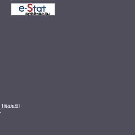
館【
所在地図
】
て