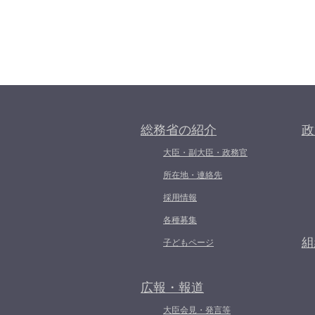
総務省の紹介
政
大臣・副大臣・政務官
所在地・連絡先
採用情報
各種募集
組
子どもページ
広報・報道
大臣会見・発言等