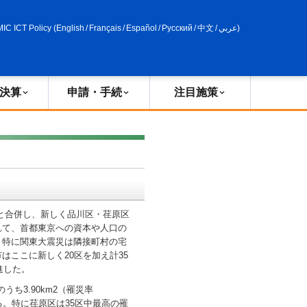
申請・手続
政策評価
MIC ICT Policy
(
English
/
Français
/
Español
/
Русский
/
中文
/
عربي
)
決算
申請・手続
注目施策
）
市と合併し、新しく品川区・荏原区
れて、首都東京への資本や人口の
。特に関東大震災は隣接町村の宅
ここに新しく20区を加え計35
進した。
ち3.90km2（罹災率
ている。特に荏原区は35区中最高の罹