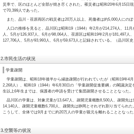
災率で、区のほとんど全部が焼き尽くされた。罹災者は昭和20年6月15日現在
で70,399人であった。
また、品川・荏原両区の戦災者は20万人以上、死傷者は約5,000人にのぼ
人口の推移を見ると、品川区は昭和19（1944）年2月が214,274人、11月が166
人、5月が126,937人、6月が98,064人、荏原区は昭和19年2月が181,497人、
127,706人、5月が93,993人、6月が59,673人と記録されている。（品川区
2.市民生活の状況
学童疎開
学童疎開は、昭和18年後半から縁故疎開が行われていたが（昭和19年4月1
2,268人）、昭和19（1944）年6月30日の「学童疎開促進要綱」の閣議
生以上6年生までは、保護者の申請を受けて集団疎開させることとなった。
品川区の学童は、対象児童が13,647人、疎開児童概数8,500人、疎開
14,140人、疎開児童概数6,700人、疎開先は静岡とそれぞれ割り当てられた
こうして、全体では9月までに約20万人の学童が親元を離れることとなった
3.空襲等の状況