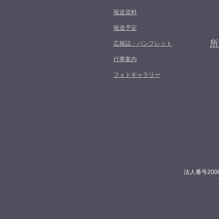
報道資料
報道予定
所
広報誌・パンフレット
行事案内
フォトギャラリー
法人番号200