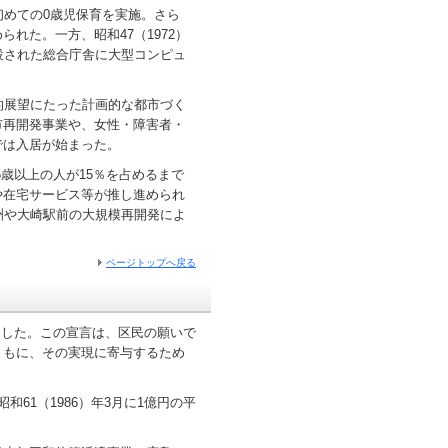
めての0歳児保育を実施。さら
れた。一方、昭和47（1972）
設された総合庁舎に大型コンピュ
的展望にたった計画的な都市づく
市再開発事業や、女性・障害者・
では入居が始まった。
5歳以上の人が15％を占めるまで
や在宅サービス等が推し進められ
洲や大崎駅前の大規模再開発によ
ページトップへ戻る
制定した。この宣言は、区民の願いで
ともに、その実現に寄与するため
61（1986）年3月に1億円の平