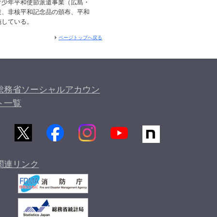
少年平和使節派遣事業（広島・
設、非核平和記念品の頒布、平和
施している。
ページトップへ戻る
総務省ソーシャルアカウン
ト一覧
関連リンク