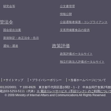
研究会等
公文書管理
情報公開
管法令
公益通報者保護・コンプライアンス
国会提出法案
災害用備蓄食品の提供
新規制定・改正法令・告示
政策評価
通知・通達
政策評価ポータルサイト
独立行政法人評価ポータルサイト
サイトマップ
プライバシーポリシー
当省ホームページについて
0012020001 〒100-8926 東京都千代田区霞が関2－1－2 中央合同庁舎第2号
電話03-5253-5111（代表）
※ 電話リレーサービス（手話リンク）のご利用につい
© 2009 Ministry of Internal Affairs and Communications All Rights Reserved.