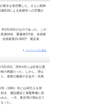
3機が東京を初空襲した。さらに昭和
、以後B29による各都市への空襲が
）年5月24日のものであった。この
者68名、重傷者573名、全焼家
人、全焼家屋15,000戸、罹災者
ページトップへ戻る
3月15日。同年4月には区長公選
学校の再建だった。しかし、増え
また、道路の修復や立会川・目黒
（1960）年には40万人を突
き続き、施設建設と基盤整備に追
行われた。一方、東京湾の埋め立て
となった。