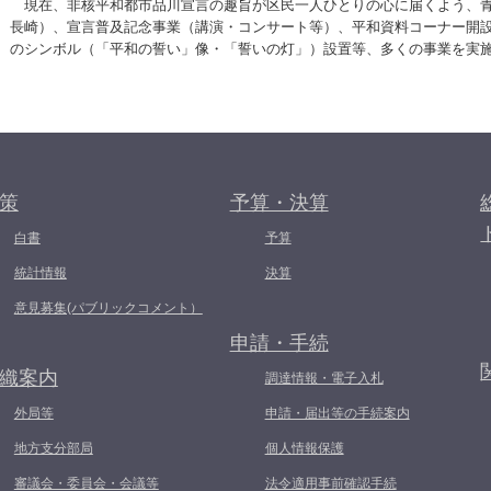
現在、非核平和都市品川宣言の趣旨が区民一人ひとりの心に届くよう、青
長崎）、宣言普及記念事業（講演・コンサート等）、平和資料コーナー開
のシンボル（「平和の誓い」像・「誓いの灯」）設置等、多くの事業を実
策
予算・決算
白書
予算
統計情報
決算
意見募集(パブリックコメント）
申請・手続
織案内
調達情報・電子入札
外局等
申請・届出等の手続案内
地方支分部局
個人情報保護
審議会・委員会・会議等
法令適用事前確認手続