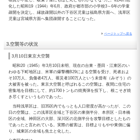
化した昭和19（1944）年6月、政府が都市部の小学校3～6年の学童
疎開を決定し、縁故疎開以外の下谷区児童は福島県方面へ、浅草区
児童は宮城県方面へ集団疎開することになった。
ページトップへ戻る
3.空襲等の状況
3月10日東京大空襲
昭和20（1945）年3月10日未明、現在の台東・墨田・江東区のい
わゆる下町地区は、米軍の爆撃機B29による空襲を受け、死者およ
そ10万人、負傷者4万人、罹災者100万人という未曾有（みぞう）の
大被害を被った。東京大空襲と呼ばれるこの空襲は、夜間に住宅の
密集地を目標にして、約1700トンもの焼夷弾を投下し、根こそぎ焼
き尽くすというものであった。
当時浅草区は、旧35区内でもっとも人口密度が高かったが、この
日の空襲は、この浅草区全域と下谷区の東側半分、本所区・日本橋
区の全域、神田区の大部、深川区の北側半分を攻撃目標としたもの
であったと言われている。実際の被害は、目標よりもやや東側に偏
り、城東区の全域も焦土と化した。