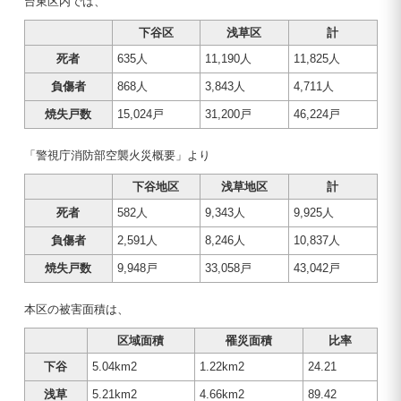
台東区内では、
下谷区
浅草区
計
死者
635人
11,190人
11,825人
負傷者
868人
3,843人
4,711人
焼失戸数
15,024戸
31,200戸
46,224戸
「警視庁消防部空襲火災概要」より
下谷地区
浅草地区
計
死者
582人
9,343人
9,925人
負傷者
2,591人
8,246人
10,837人
焼失戸数
9,948戸
33,058戸
43,042戸
本区の被害面積は、
区域面積
罹災面積
比率
下谷
5.04km2
1.22km2
24.21
浅草
5.21km2
4.66km2
89.42