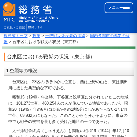
メニュー
ご意見・ご提案
ENGLISH
総務省トップ
>
政策
>
一般戦災死没者の追悼
>
国内各都市の戦災の状
況
> 台東区における戦災の状況（東京都）
台東区における戦災の状況（東京都）
1.空襲等の概況
台東区は、23区のほぼ中心に位置し、西は上野の山と、東は隅田
川に接した典型的な下町である。
昭和15（1940）年当時、下谷区と浅草区に分かれていたこの地域
は、101,273世帯、460,254人の人が住んでいる地域であったが、昭
和20（1945）年の6月には僅かその1割5分にしかあたらない17,144
世帯、69,932人にもなった。このことからも分かるように、東京の
中でも戦争の被害を最も多く受けた地区の一つであった。
太平洋戦争終焉（しゅうえん）も間近い昭和19（1944）年12月10
日にはじまった本地区に対する米機の攻撃は、同月30日、31日から