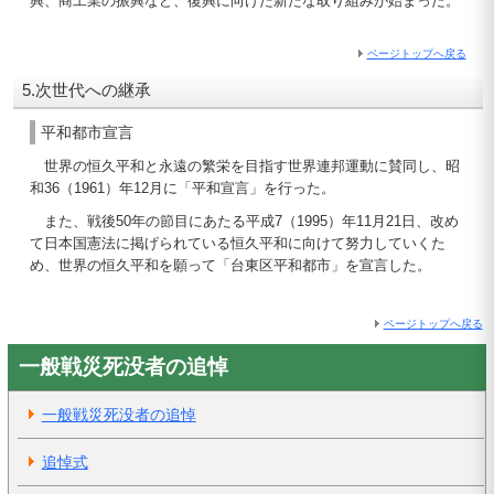
興、商工業の振興など、復興に向けた新たな取り組みが始まった。
ページトップへ戻る
5.次世代への継承
平和都市宣言
世界の恒久平和と永遠の繁栄を目指す世界連邦運動に賛同し、昭
和36（1961）年12月に「平和宣言」を行った。
また、戦後50年の節目にあたる平成7（1995）年11月21日、改め
て日本国憲法に掲げられている恒久平和に向けて努力していくた
め、世界の恒久平和を願って「台東区平和都市」を宣言した。
ページトップへ戻る
一般戦災死没者の追悼
一般戦災死没者の追悼
追悼式