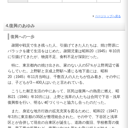
ページトップへ戻る
4.復興のあゆみ
復興への一歩
疎開や戦災で生き残った人、引揚げてきた人たちは、焼け野原に
バラックを建て生活をはじめた。疎開児童は昭和20（1945）年10月
に引揚げてきたが、物資不足、食料不足が深刻だった。
特に、東京都内の焼け出され、家のない人の57％が上野周辺で暮
らしていた。上野駅と京成上野駅へ通じる地下道には、昭和
20（1945）年11月当時は、千数百人の人たちが住み着き、その中に
は、子どもが3～400人はいたと言われている。
こうした耐乏生活の中にあって、区民は復興への熱意に燃え、昭
和21（1946）年10月には、上野と浅草の人たちは合同で下谷・浅草
復興祭を行い、明るい町づくりへと協力し合ったのだった。
また、身近な地方行政の拡充充実を図るために、昭和22（1947）
年3月に東京都の35区が整理統合された。その中で、下谷区と浅草
区とが合併して現在の台東区が誕生し、道路の復旧、学校教育の復