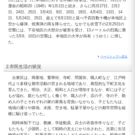
運命の昭和20（1945）年1月1日と続き、さらに同月27日、2月2
日、24日、25日、3月4日、9日、10日、18日、4月4日、13日、14
日、5月24日、25日、超えて8月13日と延べ千四百数十機が本地区上
空から爆弾、焼夷弾の雨を降らせた。なかでも吹雪下の2月25日の
空襲には、下谷地区の大部分が被害を受け、13メートルの烈風に乗
った3月9、10日の空襲は、本地区の大半が烏有（うゆう）に帰し
た。
ページトップへ戻る
2.市民生活の状況
台東区は、商業地、繁華街、寺町、問屋街、職人町など、江戸時
代より多様な都市活動の営まれる地域であり、典型的な下町文化を
育んできた。明治、大正、昭和と人口が増加するなか、町には子ど
もが溢れ、親たちが忙しく働く中、職人の子、店の子、寺の子、勤
め人の子とそれぞれの家の家風を背負いながらも、子どもたちは、
地域の通りや路地、水路、空き地、駄菓子屋やなどの都市空間を縦
横に駆け巡っていた。
戦時体制下では、教練、学徒動員、兵士の衣装作作りなど、子ど
もたちも「少国民」として戦時の支えにかり出された。次第に生活
物資が不足し、駄菓子屋にもほとんどものがなくなった。戦局の悪