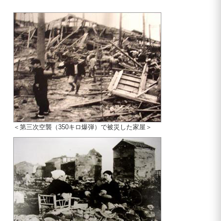
＜第三次空襲（350キロ爆弾）で被災した家屋＞