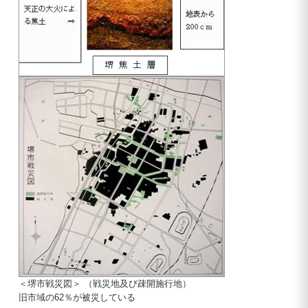
＜堺市戦災図＞ （戦災地及び疎開施行地）
旧市域の62％が被災している