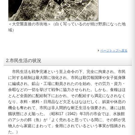
＜大空襲直後の市街地＞（白く写っているのが焼け野原になった地
域）
ページトップへ戻る
2.市民生活の状況
市民生活も戦争完遂という至上命令の下、完全に拘束され、市民
に対する統制は最大限に強化され、市民は勤労報国隊や女子挺身隊
に編成され、鉱山・工場に動員されたのを始め、その労力・資力・
余暇などの一切を挙げて戦争に協力させられた。しかも、食糧はほ
とんど全面的に配給制下におかれ、その配給すら満足になされなく
なり、衣料・燃料・日用品など欠乏もはなはだしく、娯楽や休息の
機会も奪われて、市民は非人間的な耐乏生活を強要され、遂には飢
餓状態にさえ陥った。（昭和17（1942）年3月の市会では、水族館
のアシカの餌（魚）が「よく売れると思っている間に、その餌が見
物人から家庭にまわって」食用にされているという事実が指摘され
た。）