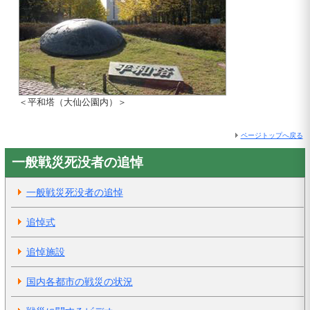
＜平和塔（大仙公園内）＞
ページトップへ戻る
一般戦災死没者の追悼
一般戦災死没者の追悼
追悼式
追悼施設
国内各都市の戦災の状況