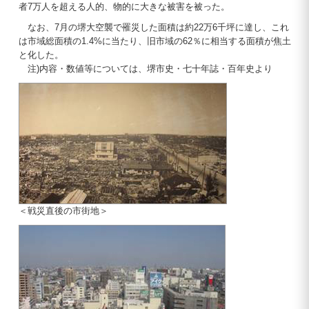
者7万人を超える人的、物的に大きな被害を被った。
なお、7月の堺大空襲で罹災した面積は約22万6千坪に達し、これ
は市域総面積の1.4%に当たり、旧市域の62％に相当する面積が焦土
と化した。
注)内容・数値等については、堺市史・七十年誌・百年史より
＜戦災直後の市街地＞