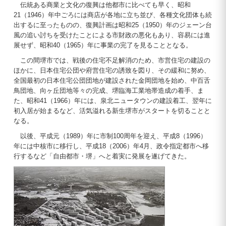
伝統ある商業と文化の復興は他都市に比べても早く、昭和
21（1946）年中ごろには商店が各地に立ち並び、各種文化団体も続
出するに至ったものの、復興計画は昭和25（1950）年のジェーン台
風の追い討ちを受けたことによる市財政の悪化もあり、容易には進
展せず、昭和40（1965）年に事業の完了を見ることとなる。
この間堺市では、戦後の住宅不足解消のため、市営住宅の建設の
ほかに、日本住宅公団や府営住宅の誘致を図り、その緩和に努め、
全国最初の日本住宅公団団地が建設された金岡団地を始め、中百舌
鳥団地、向ヶ丘団地等々の完成、堺臨海工業地帯造成の着手、ま
た、昭和41（1966）年には、泉北ニュータウンの建設着工、翌年に
初入居が始まるなど、活気溢れる新生堺市がスタートを切ることと
なる。
以後、平成元（1989）年に市制100周年を迎え、平成8（1996）
年には中核市に移行し、平成18（2006）年4月、政令指定都市へ移
行するなど「自由都市・堺」へと着実に発展を遂げてきた。