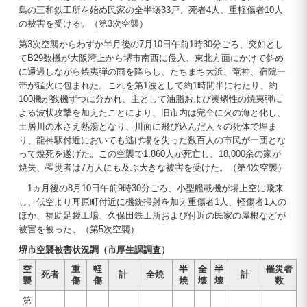
島の三和鉄工所を始め民家の全半壊33戸、死者4人、重軽傷者10人
の被害を受ける。（第3次空襲）
第3次空襲からわずか半月後の7月10日午前1時30分ごろ、突如とし
てB29数機が大阪湾上から堺市南西に侵入、東北方面にかけて斜め
に通過しながら焼夷弾の雨を降らし、たちまち大浜、竜神、宿院一
帯が猛火に包まれた。これを第1波として約1時間半にわたり、約
100機が数機ずつに分かれ、主として油脂および黄燐性の焼夷弾に
よる波状攻撃を加えたことにより、旧市内は完全に火の海と化し、
土居川の水さえ熱湯となり、川面に飛び込んだ人々の死体で埋ま
り、龍神駅付近においても逃げ場を失った数百人の市民が一団とな
って焼死を遂げた。この空襲で1,860人が死亡し、18,000余の家が
焼失、罹災者は7万人にも及ぶ大きな被害を受けた。（第4次空襲）
1ヵ月後の8月10日午前9時30分ごろ、小型艦載機が堺上空に飛来
し、低空より耳原町付近に機銃掃射を加え重傷者1人、軽傷者1人の
ほか、福助足袋工場、久保田鉄工所および付近の民家の屋根などが
被害を被った。（第5次空襲）
堺市空襲被害状況調（市厚生課調査）
空
重
軽
半
全
半
罹災者
死者
計
全焼
計
襲
傷
傷
焼
壊
壊
数
第