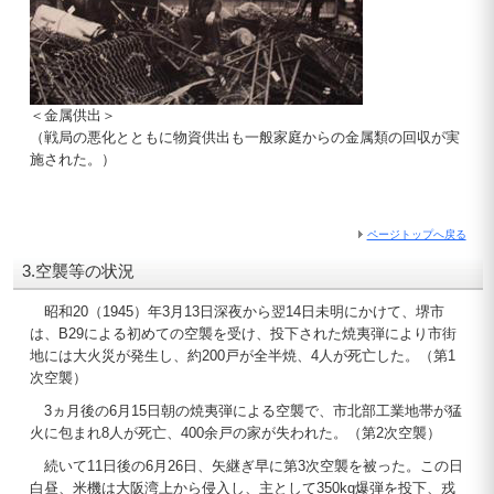
＜金属供出＞
（戦局の悪化とともに物資供出も一般家庭からの金属類の回収が実
施された。）
ページトップへ戻る
3.空襲等の状況
昭和20（1945）年3月13日深夜から翌14日未明にかけて、堺市
は、B29による初めての空襲を受け、投下された焼夷弾により市街
地には大火災が発生し、約200戸が全半焼、4人が死亡した。（第1
次空襲）
3ヵ月後の6月15日朝の焼夷弾による空襲で、市北部工業地帯が猛
火に包まれ8人が死亡、400余戸の家が失われた。（第2次空襲）
続いて11日後の6月26日、矢継ぎ早に第3次空襲を被った。この日
白昼、米機は大阪湾上から侵入し、主として350kg爆弾を投下、戎