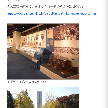
堺大空襲を知っていますか？（平和の尊さを次世代に）
https://www.city.sakai.lg.jp/shisei/jinken/jinken/sakaikuusyu.html
＜堺市立平和と人権資料館＞