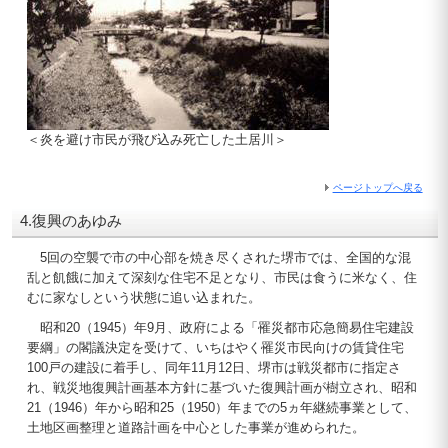
＜炎を避け市民が飛び込み死亡した土居川＞
ページトップへ戻る
4.復興のあゆみ
5回の空襲で市の中心部を焼き尽くされた堺市では、全国的な混
乱と飢餓に加えて深刻な住宅不足となり、市民は食うに米なく、住
むに家なしという状態に追い込まれた。
昭和20（1945）年9月、政府による「罹災都市応急簡易住宅建設
要綱」の閣議決定を受けて、いちはやく罹災市民向けの賃貸住宅
100戸の建設に着手し、同年11月12日、堺市は戦災都市に指定さ
れ、戦災地復興計画基本方針に基づいた復興計画が樹立され、昭和
21（1946）年から昭和25（1950）年までの5ヵ年継続事業として、
土地区画整理と道路計画を中心とした事業が進められた。