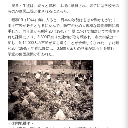
児童・生徒は、続々と農村、工場に動員され、果てには学校その
ものが軍需工場と化されるに至った。
昭和19（1944）年に入ると、日本の敗勢はもはや動かしがたく、
本土空襲が必至となるに及んで、防空のため大規模な建物疎開に着
手した。同年夏から昭和20（1945）年夏にかけて相次いでで実施さ
れた疎開により、3,600戸余りの建物が取り壊され、市の街貌は一
変し、約12,000人の市民が立ち退くことが余儀なくされた。また昭
和20（1945）年春以降には、3,500人余りの児童が親もとを離れ、
学童の集団疎開が行われた。
＜休閑地耕作＞