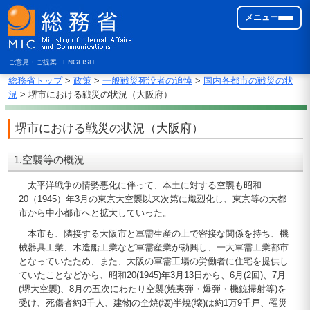
メニュー
ご意見・ご提案
ENGLISH
総務省トップ
>
政策
>
一般戦災死没者の追悼
>
国内各都市の戦災の状
況
> 堺市における戦災の状況（大阪府）
堺市における戦災の状況（大阪府）
1.空襲等の概況
太平洋戦争の情勢悪化に伴って、本土に対する空襲も昭和
20（1945）年3月の東京大空襲以来次第に熾烈化し、東京等の大都
市から中小都市へと拡大していった。
本市も、隣接する大阪市と軍需生産の上で密接な関係を持ち、機
械器具工業、木造船工業など軍需産業が勃興し、一大軍需工業都市
となっていたため、また、大阪の軍需工場の労働者に住宅を提供し
ていたことなどから、昭和20(1945)年3月13日から、6月(2回)、7月
(堺大空襲)、8月の五次にわたり空襲(焼夷弾・爆弾・機銃掃射等)を
受け、死傷者約3千人、建物の全焼(壊)半焼(壊)は約1万9千戸、罹災