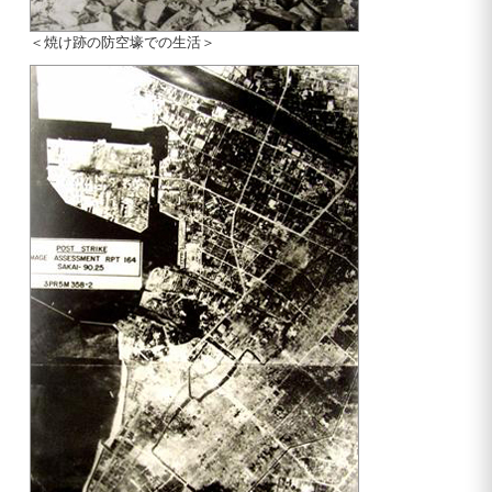
＜焼け跡の防空壕での生活＞