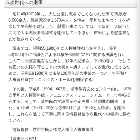
5.次世代への継承
昭和46(1971)年に、大仙公園に戦争で亡くなられた市民(戦没者
6,500余人、戦災死没者1,870余人）を悼み、平和なまちづくりを祈
念して平和塔を建設した。慰霊行事については、大阪府、大阪市と
共同で大阪戦没者追悼式を開催しているほか、市民による慰霊祭な
どが催されている。
堺市では、昭和55(1980)年に人権擁護都市を宣言し、昭和
58(1983)年に市議会による非核平和都市宣言に関する決議を行い、
この二つの宣言趣旨を生かし、戦争の悲惨さ、平和の尊さ、そして
お互いの人権を守ることの大切さを訴え、そして次世代に伝えるた
めに、昭和63(1988)年に市制100周年記念事業の一つとして平和と
人権資料室(フェニックス・ホール)を開設する。
その後、平成6（1994）年7月、堺市教育文化センター内に、堺市
立平和と人権資料館（フェニックス・ミュージアム）として移転拡
充する。そして、資料館の常設展示や企画展・特別展の開催、ま
た、昭和58（1983）年から毎年8月には「平和と人権展」を開催
し、これらを通じて平和に関する情報発信や次世代への継承に努め
ている。
情報提供：堺市市民人権局人権部人権推進課
【堺市公式HP】