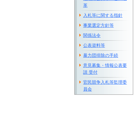
革
入札等に関する指針
事業選定方針等
関係法令
公表資料等
暴力団排除の手続
意見募集・情報公表要
請 受付
官民競争入札等監理委
員会