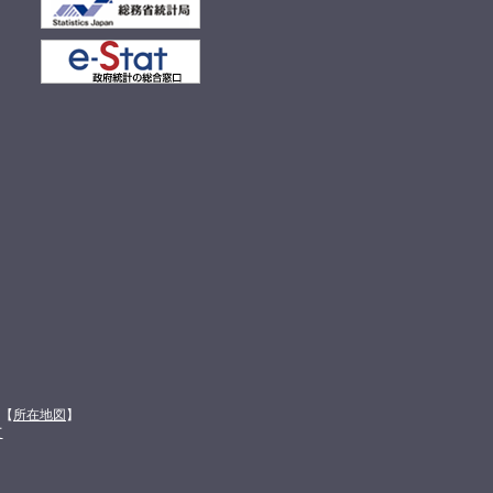
館【
所在地図
】
て