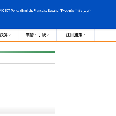
申請・手続
政策評価
MIC ICT Policy
(
English
/
Français
/
Español
/
Русский
/
中文
/
عربي
)
決算
申請・手続
注目施策