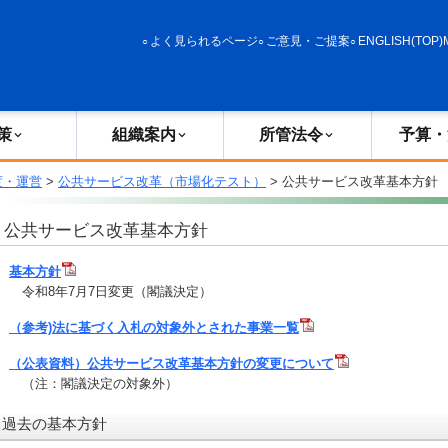
政策
組織案内
所管法令
予算・決算
よく見られるページ
ご意見・ご提案
ENGLISH(TOP)
策
組織案内
所管法令
予算・
度・運営
>
公共サービス改革（市場化テスト）
> 公共サービス改革基本方針
公共サービス改革基本方針
基本方針
令和8年7月7日変更（閣議決定）
（参考)法に基づく入札の対象外とされた事業一覧
（公表資料）公共サービス改革基本方針の変更について
（注：閣議決定の対象外）
過去の基本方針