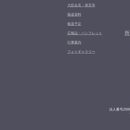
大臣会見・発言等
報道資料
報道予定
所
広報誌・パンフレット
行事案内
フォトギャラリー
法人番号200