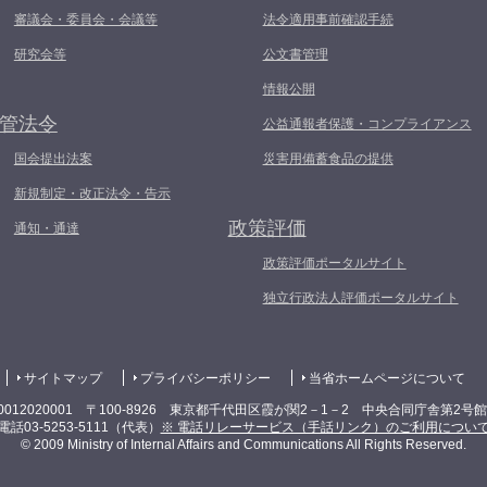
審議会・委員会・会議等
法令適用事前確認手続
研究会等
公文書管理
情報公開
管法令
公益通報者保護・コンプライアンス
国会提出法案
災害用備蓄食品の提供
新規制定・改正法令・告示
政策評価
通知・通達
政策評価ポータルサイト
独立行政法人評価ポータルサイト
サイトマップ
プライバシーポリシー
当省ホームページについて
0012020001 〒100-8926 東京都千代田区霞が関2－1－2 中央合同庁舎第2号
電話03-5253-5111（代表）
※ 電話リレーサービス（手話リンク）のご利用につい
© 2009 Ministry of Internal Affairs and Communications All Rights Reserved.