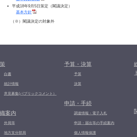
平成18年9月5日策定（閣議決定）
基本方針
（※）閣議決定の対象外
策
予算・決算
白書
予算
統計情報
決算
意見募集(パブリックコメント）
申請・手続
織案内
調達情報・電子入札
外局等
申請・届出等の手続案内
地方支分部局
個人情報保護