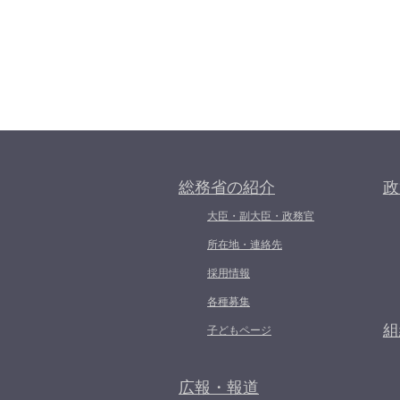
総務省の紹介
政
大臣・副大臣・政務官
所在地・連絡先
採用情報
各種募集
組
子どもページ
広報・報道