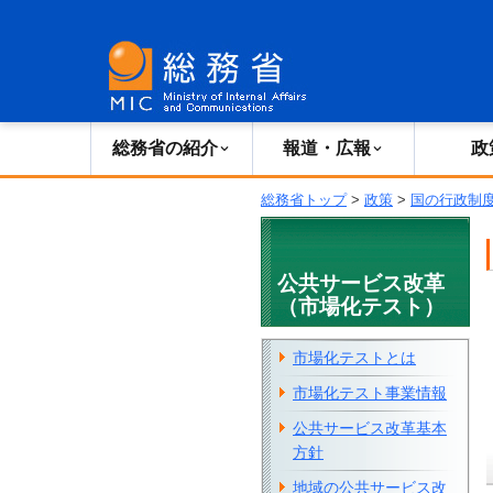
総務省の紹介
広報・報道
総務省の紹介
報道・広報
政
総務省トップ
>
政策
>
国の行政制
公共サービス改革
（市場化テスト）
市場化テストとは
市場化テスト事業情報
公共サービス改革基本
方針
地域の公共サービス改