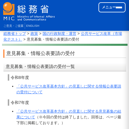
メニュー
ご意見・ご提案
ENGLISH
総務省トップ
>
政策
>
国の行政制度・運営
>
公共サービス改革（市場
化テスト）
> 意見募集・情報公表要請の受付
意見募集・情報公表要請の受付
意見募集・情報公表要請の受付一覧
令和8年度
「公共サービス改革基本方針」の見直しに関する情報公表要請
の受付について
令和7年度
「公共サービス改革基本方針」の見直しに関する意見募集の結
果について
（※今回の受付は終了しました。回答は、ページ最
下部に掲載しております。）