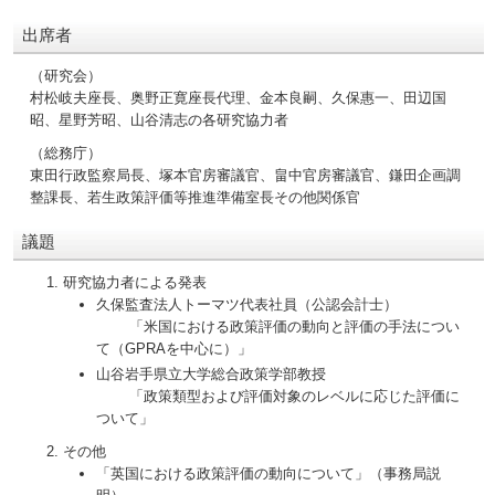
出席者
（研究会）
村松岐夫座長、奥野正寛座長代理、金本良嗣、久保惠一、田辺国
昭、星野芳昭、山谷清志の各研究協力者
（総務庁）
東田行政監察局長、塚本官房審議官、畠中官房審議官、鎌田企画調
整課長、若生政策評価等推進準備室長その他関係官
議題
研究協力者による発表
久保監査法人トーマツ代表社員（公認会計士）
「米国における政策評価の動向と評価の手法につい
て（GPRAを中心に）」
山谷岩手県立大学総合政策学部教授
「政策類型および評価対象のレベルに応じた評価に
ついて」
その他
「英国における政策評価の動向について」（事務局説