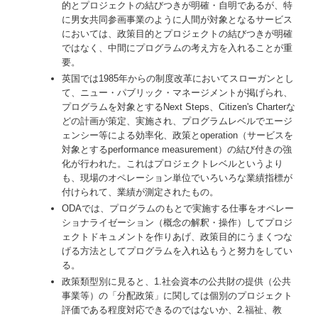
的とプロジェクトの結びつきが明確・自明であるが、特
に男女共同参画事業のように人間が対象となるサービス
においては、政策目的とプロジェクトの結びつきが明確
ではなく、中間にプログラムの考え方を入れることが重
要。
英国では1985年からの制度改革においてスローガンとし
て、ニュー・パブリック・マネージメントが掲げられ、
プログラムを対象とするNext Steps、Citizen's Charterな
どの計画が策定、実施され、プログラムレベルでエージ
ェンシー等による効率化、政策とoperation（サービスを
対象とするperformance measurement）の結び付きの強
化が行われた。これはプロジェクトレベルというより
も、現場のオペレーション単位でいろいろな業績指標が
付けられて、業績が測定されたもの。
ODAでは、プログラムのもとで実施する仕事をオペレー
ショナライゼーション（概念の解釈・操作）してプロジ
ェクトドキュメントを作りあげ、政策目的にうまくつな
げる方法としてプログラムを入れ込もうと努力をしてい
る。
政策類型別に見ると、1.社会資本の公共財の提供（公共
事業等）の「分配政策」に関しては個別のプロジェクト
評価である程度対応できるのではないか、2.福祉、教