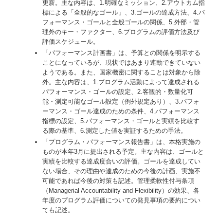
更新。主な内容は、1.明確なミッション、2.アウトカム指
標による「全般的なゴール」、3.ゴールの達成方法、4.パ
フォーマンス・ゴールと全般ゴールの関係、5.外部・管
理外のキー・ファクター、6.プログラムの評価方法及び
評価スケジュール。
「パフォーマンス計画書」は、予算との関係を明示する
ことになっているが、現状ではあまり連動できていない
ようである。また、国家機密に関することは対象から除
外。主な内容は、1.プログラム活動によって達成される
パフォーマンス・ゴールの設定、2.客観的・数量化可
能・測定可能なゴール設定（例外規定あり）、3.パフォ
ーマンス・ゴール達成のための条件、4.パフォーマンス
指標の設定、5.パフォーマンス・ゴールと実績を比較す
る際の基準、6.測定した値を実証するための手法。
「プログラム・パフォーマンス報告書」は、本格実施の
ものが本年3月に提出される予定。主な内容は、ゴールと
実績を比較する達成度合いの評価。ゴールを達成してい
ない場合、その理由や達成のための今後の計画、実施不
可能であれば今後の対策も記述。管理柔軟性付与条項
（Managerial Accountability and Flexibility）の効果、各
年度のプログラム評価についての発見事項の要約につい
ても記述。