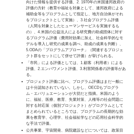
向けた情報を提供する評価、2. 1970年の米国連邦政府の
評価の方針（教育や福祉を対象として、連邦政府による
補助金等をプログラムとして指定し、地方自治体がそれ
をプロジェクトとして実施）、3.社会プログラム評価
（人間を対象としたヒューマンサービスを実施するも
の）、4.米国の公益法人による研究費の助成団体に対す
るプログラム評価（費用対効果に加え、社会科学的なモ
デルを導入し研究の成果を調べ、助成の成果を判断）、
5.ODAの「プログラムアプローチ」（関連するプロジェ
クト群をセットにして併せて評価）が挙げられる。
「市民」による評価としては、1.顧客（利用者）による
評価、2.エンパワメント評価、3.利害関係者の評価等があ
る。
プロジェクト評価に比べ、プログラム評価はまだ一般に
は十分認知されていない。しかし、OECDもプログラ
ム・エバリュエーションが大切だと指摘。米国のよう
に、福祉、医療、教育、失業対策、人権等の社会問題に
対する対応策（個別プロジェクト）がプログラムとして
まとめられているところでは、プログラムの長期的な効
果を教育学、心理学、社会福祉学などの応用社会科学的
な手法で評価。
公共事業、宇宙開発、病院建設などについては、政策目