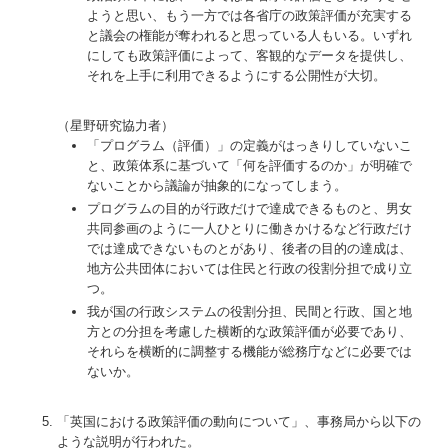
ようと思い、もう一方では各省庁の政策評価が充実する
と議会の権能が奪われると思っている人もいる。いずれ
にしても政策評価によって、客観的なデータを提供し、
それを上手に利用できるようにする公開性が大切。
（星野研究協力者）
「プログラム（評価）」の定義がはっきりしていないこ
と、政策体系に基づいて「何を評価するのか」が明確で
ないことから議論が抽象的になってしまう。
プログラムの目的が行政だけで達成できるものと、男女
共同参画のように一人ひとりに働きかけるなど行政だけ
では達成できないものとがあり、後者の目的の達成は、
地方公共団体においては住民と行政の役割分担で成り立
つ。
我が国の行政システムの役割分担、民間と行政、国と地
方との分担を考慮した横断的な政策評価が必要であり、
それらを横断的に調整する機能が総務庁などに必要では
ないか。
「英国における政策評価の動向について」、事務局から以下の
ような説明が行われた。