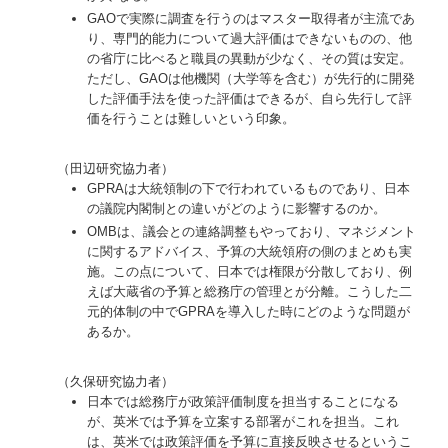
GAOで実際に調査を行うのはマスター取得者が主流であ
り、専門的能力について過大評価はできないものの、他
の省庁に比べると職員の異動が少なく、その質は安定。
ただし、GAOは他機関（大学等を含む）が先行的に開発
した評価手法を使った評価はできるが、自ら先行して評
価を行うことは難しいという印象。
（田辺研究協力者）
GPRAは大統領制の下で行われているものであり、日本
の議院内閣制との違いがどのように影響するのか。
OMBは、議会との連絡調整もやっており、マネジメント
に関するアドバイス、予算の大統領府の側のまとめも実
施。この点について、日本では権限が分散しており、例
えば大蔵省の予算と総務庁の管理とが分離。こうした二
元的体制の中でGPRAを導入した時にどのような問題が
あるか。
（久保研究協力者）
日本では総務庁が政策評価制度を担当することになる
が、英米では予算を立案する部署がこれを担当。これ
は、英米では政策評価を予算に直接反映させるというこ