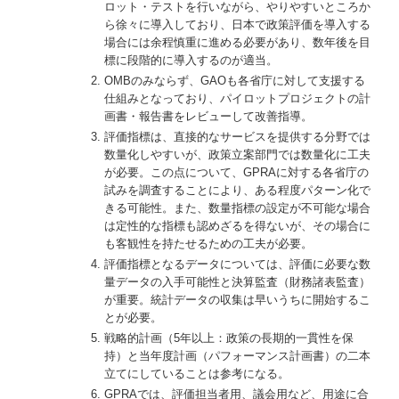
ロット・テストを行いながら、やりやすいところか
ら徐々に導入しており、日本で政策評価を導入する
場合には余程慎重に進める必要があり、数年後を目
標に段階的に導入するのが適当。
OMBのみならず、GAOも各省庁に対して支援する
仕組みとなっており、パイロットプロジェクトの計
画書・報告書をレビューして改善指導。
評価指標は、直接的なサービスを提供する分野では
数量化しやすいが、政策立案部門では数量化に工夫
が必要。この点について、GPRAに対する各省庁の
試みを調査することにより、ある程度パターン化で
きる可能性。また、数量指標の設定が不可能な場合
は定性的な指標も認めざるを得ないが、その場合に
も客観性を持たせるための工夫が必要。
評価指標となるデータについては、評価に必要な数
量データの入手可能性と決算監査（財務諸表監査）
が重要。統計データの収集は早いうちに開始するこ
とが必要。
戦略的計画（5年以上：政策の長期的一貫性を保
持）と当年度計画（パフォーマンス計画書）の二本
立てにしていることは参考になる。
GPRAでは、評価担当者用、議会用など、用途に合