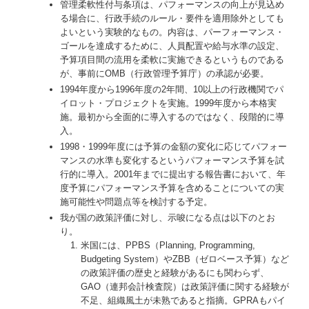
管理柔軟性付与条項は、パフォーマンスの向上が見込め
る場合に、行政手続のルール・要件を適用除外としても
よいという実験的なもの。内容は、パーフォーマンス・
ゴールを達成するために、人員配置や給与水準の設定、
予算項目間の流用を柔軟に実施できるというものである
が、事前にOMB（行政管理予算庁）の承認が必要。
1994年度から1996年度の2年間、10以上の行政機関でパ
イロット・プロジェクトを実施。1999年度から本格実
施。最初から全面的に導入するのではなく、段階的に導
入。
1998・1999年度には予算の金額の変化に応じてパフォー
マンスの水準も変化するというパフォーマンス予算を試
行的に導入。2001年までに提出する報告書において、年
度予算にパフォーマンス予算を含めることについての実
施可能性や問題点等を検討する予定。
我が国の政策評価に対し、示唆になる点は以下のとお
り。
米国には、PPBS（Planning, Programming,
Budgeting System）やZBB（ゼロベース予算）など
の政策評価の歴史と経験があるにも関わらず、
GAO（連邦会計検査院）は政策評価に関する経験が
不足、組織風土が未熟であると指摘。GPRAもパイ