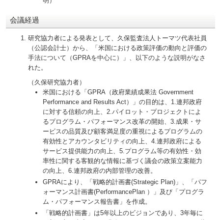
明）
会議経過
研究協力者による発表として、久保監査法人トーマツ代表社員
（公認会計士）から、「米国における政策評価の動向と評価の
手法について（GPRAを中心に）」、以下のような説明がなさ
れた。
（久保研究協力者）
米国における「GPRA（政府業績成果法 Government
Performance and Results Act）」の目的は、1.連邦政府
に対する信頼の向上、2.パイロット・プロジェクトによ
るプログラム・パフォーマンス改革の開始、3.成果・サ
ービスの品質及び顧客満足度の重視によるプログラムの
有効性とアカウンタビリティの向上、4.連邦政府による
サービス提供能力の向上、5.プログラム等の有効性・効
率性に関する客観的な情報に基づく議会の政策立案能力
の向上、6.連邦政府の内部管理の改善。
GPRAにより、「戦略的計画書(Strategic Plan)」、「パフ
ォーマンス計画書(PerformancePlan ）」及び「プログラ
ム・パフォーマンス報告書」を作成。
「戦略的計画書」は5年以上のビジョンであり、3年毎に