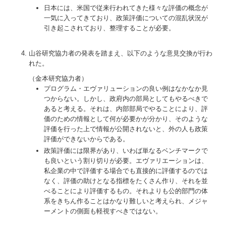
日本には、米国で従来行われてきた様々な評価の概念が
一気に入ってきており、政策評価についての混乱状況が
引き起こされており、整理することが必要。
山谷研究協力者の発表を踏まえ、以下のような意見交換が行わ
れた。
（金本研究協力者）
プログラム・エヴァリューションの良い例はなかなか見
つからない。しかし、政府内の部局としてもやるべきで
あると考える。それは、内部部局でやることにより、評
価のための情報として何が必要かが分かり、そのような
評価を行った上で情報が公開されないと、外の人も政策
評価ができないからである。
政策評価には限界があり、いわば単なるベンチマークで
も良いという割り切りが必要。エヴァリエーションは、
私企業の中で評価する場合でも直接的に評価するのでは
なく、評価の助けとなる指標をたくさん作り、それを並
べることにより評価するもの。それよりも公的部門の体
系をきちん作ることはかなり難しいと考えられ、メジャ
ーメントの側面も軽視すべきではない。