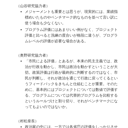
（山谷研究協力者）
メジャーメントも重要とは思うが、現実的には、業績指
標めいたものやベンチマーク的なものを並べて言い訳に
使う場合も少なくない。
プログラム評価にはあまりいい例がなく、プロジェクト
評価と比べると洗練の度合いが格段に違うが、プログラ
ムレベルの評価が必要な場合がある。
（奥野研究協力者）
「市民による評価」とあるが、本来の民主主義では、政
治が行政を動かし、市民は政治を動かすということが大
切。政策評価は行政が最終的に判断するのではなく、市
民が判断し、それが政治を通じて行政に戻ってくるとい
うフィードバックをきちんと仕組むことが重要。そのた
めに、基本的にはプロジェクトについては数値で評価す
る、プログラムについては代替的プログラムを比較する
というルールづけと割り切り、それがベンチマークにな
ってもよいのではないか。
（村松座長）
政治家の中には、一方では各省庁の評価をしっかりさせ