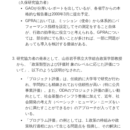
（久保研究協力者）
GAOが分厚いレポートを出しているが、各省庁からの本
格的な報告書は2000年3月に提出予定。
GPRAにおいては、ミッション（使命）から体系的にパ
フォーマンス指標を設定してその測定をすること自体
が、行政の効率化に役立つと考えられる。GPRAについ
ては、部分的にでも良いことが多ければ、一部に問題が
あっても導入を検討する価値がある。
研究協力者の発表として、山谷岩手県立大学総合政策学部教授
から、「政策類型および評価対 象のレベルに応じた評価につ
いて」、以下のような説明がなされた。
「プロジェクト評価」は、伝統的に大学等で研究が行わ
れ、学問的にも精錬されており信頼性が高い（特に公共
事業評価）。また、ODAのプロジェクト評価の新しい動
向として、社会基盤のインフラ整備に加えて、近年、社
会開発の考え方（ベーシック・ヒューマン・ニーズをい
かに満たすことができるか）のアプローチが入ってきて
いる。
「プログラム評価」の例としては、1.政策の枠組みや政
策執行過程において生じる問題点を 指摘し、その解決に