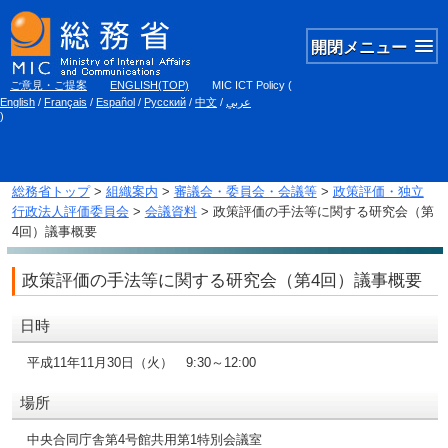
開閉メニュー
ご意見・ご提案
ENGLISH(TOP)
MIC ICT Policy
(
English
/
Français
/
Español
/
Русский
/
中文
/
عربي
)
総務省トップ
>
組織案内
>
審議会・委員会・会議等
>
政策評価・独立
行政法人評価委員会
>
会議資料
> 政策評価の手法等に関する研究会（第
4回）議事概要
政策評価の手法等に関する研究会（第4回）議事概要
日時
平成11年11月30日（火） 9:30～12:00
場所
中央合同庁舎第4号館共用第1特別会議室