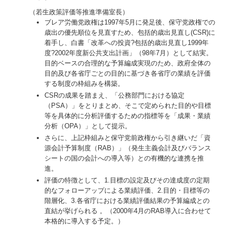
（若生政策評価等推進準備室長）
ブレア労働党政権は1997年5月に発足後、保守党政権での
歳出の優先順位を見直すため、包括的歳出見直し(CSR)に
着手し、白書「改革への投資?包括的歳出見直し1999年
度?2002年度新公共支出計画」（98年7月）として結実。
目的ベースの合理的な予算編成実現のため、政府全体の
目的及び各省庁ごとの目的に基づき各省庁の業績を評価
する制度の枠組みを構築。
CSRの成果を踏まえ、「公務部門における協定
（PSA）」をとりまとめ、そこで定められた目的や目標
等を具体的に分析評価するための指標等を「成果・業績
分析（OPA）」として提示。
さらに、上記枠組みと保守党前政権から引き継いだ「資
源会計予算制度（RAB）」（発生主義会計及びバランス
シートの国の会計への導入等）との有機的な連携を推
進。
評価の特徴として、1.目標の設定及びその達成度の定期
的なフォローアップによる業績評価、2.目的・目標等の
階層化、3.各省庁における業績評価結果の予算編成との
直結が挙げられる 。（2000年4月のRAB導入に合わせて
本格的に導入する予定。）