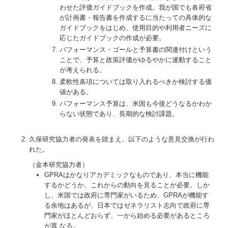
わせた評価ガイドブックを作成。我が国でも各府省
が計画書・報告書を作成するに当たっての具体的な
ガイドブックをはじめ、使用目的や利用者ニーズに
応じたガイドブックの作成が必要。
パフォーマンス・ゴールと予算書の関連付けという
ことで、予算と政策評価がゆるやかに連動すること
が考えられる。
柔軟性条項については取り入れるべきか検討する価
値がある。
パフォーマンス予算は、米国も今後どうなるかわか
らない状態であり、長期的な検討課題。
久保研究協力者の発表を踏まえ、以下のような意見交換が行わ
れた。
（金本研究協力者）
GPRAはかなりアカデミックなものであり、本当に機能
するかどうか、これからの動向を見ることが必要。しか
し、米国では政府に専門家がいるため、GPRAが機能す
る余地はあるが、日本ではゼネラリスト志向で政府に専
門家がほとんどおらず、一から始める必要があるところ
が異 なる。