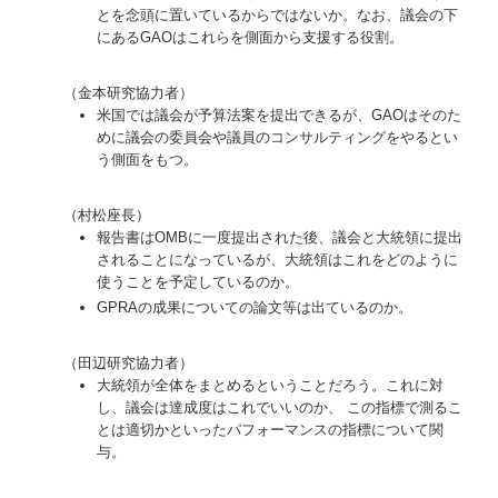
とを念頭に置いているからではないか。なお、議会の下
にあるGAOはこれらを側面から支援する役割。
（金本研究協力者）
米国では議会が予算法案を提出できるが、GAOはそのた
めに議会の委員会や議員のコンサルティングをやるとい
う側面をもつ。
（村松座長）
報告書はOMBに一度提出された後、議会と大統領に提出
されることになっているが、大統領はこれをどのように
使うことを予定しているのか。
GPRAの成果についての論文等は出ているのか。
（田辺研究協力者）
大統領が全体をまとめるということだろう。これに対
し、議会は達成度はこれでいいのか、 この指標で測るこ
とは適切かといったパフォーマンスの指標について関
与。