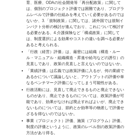
育、医療、ODAの社会開発等「再分配政策」に関して
は、個別のプロジェクト評価では困難であり、プログラ
ムレベルで評価の仕組みを考えていく必要があるのでは
ないか、3.「規制政策」に関しては、諸外国では規制イ
ンパクト分析の検討が進んでおり、これについて検討す
る必要がある、4.介護保険など「構成政策」に関して
は、制度選択による効果やコストの違いを調べる必要が
あると考えられる。
「行政（経営）評価」は、厳密には組織（構造・ルー
ル・マニュアル・組織構造・昇進や給与などの誘引）の
見直しであり、政策の見直しと言えないのではないか。
「業績評価」は広義では政策評価に入るが、何の業績で
あるかについて議論しないと、アウトプットの評価や単
なるベンチマーク評価になってしまう可能性がある。
行政活動には、見直して廃止できるものと廃止できない
ものがあり、廃止できるものについては、政策評価が可
能であり、効果がなければ廃止すればよいが、廃止でき
ないものについては、節約とか効率等の物差しで評価せ
ざるを得ないのではないか。
事業（プロジェクト）評価、施策（プログラム）評価、
制度の評価というように、政策のレベル別の政策評価の
方法があり得る。