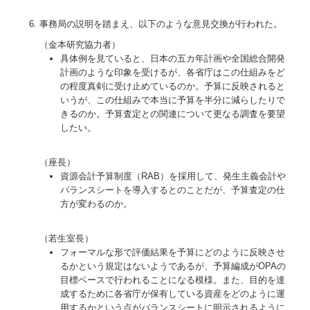
事務局の説明を踏まえ、以下のような意見交換が行われた。
（金本研究協力者）
具体例を見ていると、日本の五カ年計画や全国総合開発
計画のような印象を受けるが、各省庁はこの仕組みをど
の程度真剣に受け止めているのか。予算に反映されると
いうが、この仕組みで本当に予算を半分に減らしたりで
きるのか。予算査定との関連について更なる調査を要望
したい。
（座長）
資源会計予算制度（RAB）を採用して、発生主義会計や
バランスシートを導入するとのことだが、予算査定の仕
方が変わるのか。
（若生室長）
フォーマルな形で評価結果を予算にどのように反映させ
るかという規定はないようであるが、予算編成がOPAの
目標ベースで行われることになる模様。また、目的を達
成するために各省庁が保有している資産をどのように運
用するかという点がバランスシートに明示されるように