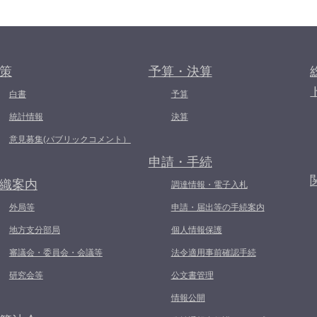
策
予算・決算
白書
予算
統計情報
決算
意見募集(パブリックコメント）
申請・手続
織案内
調達情報・電子入札
外局等
申請・届出等の手続案内
地方支分部局
個人情報保護
審議会・委員会・会議等
法令適用事前確認手続
研究会等
公文書管理
情報公開