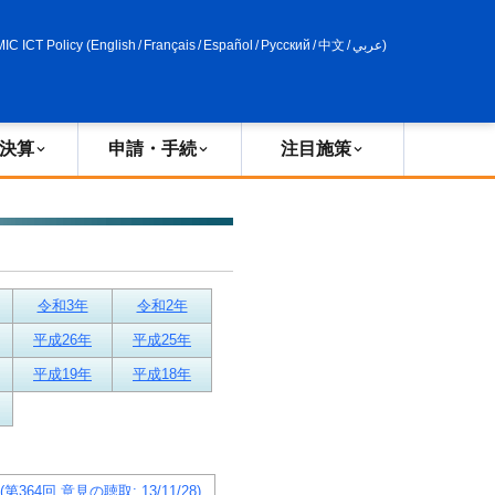
申請・手続
政策評価
MIC ICT Policy
(
English
/
Français
/
Español
/
Русский
/
中文
/
عربي
)
決算
申請・手続
注目施策
令和3年
令和2年
平成26年
平成25年
平成19年
平成18年
第364回 意見の聴取: 13/11/28)