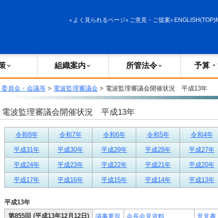
政策
組織案内
所管法令
予算・決算
よく見られるページ
ご意見・ご提案
ENGLISH(TOP)
策
組織案内
所管法令
予算・
・委員会・会議等
>
電波監理審議会
> 電波監理審議会開催状況 平成13年
電波監理審議会開催状況 平成13年
令和8年
令和7年
令和6年
令和5年
令和4年
平成31年
平成30年
平成29年
平成28年
平成27年
平成24年
平成23年
平成22年
平成21年
平成20年
平成17年
平成16年
平成15年
平成14年
平成13年
平成13年
第855回 (平成13年12月12日)
議事要旨
会長会見資料
意見書 (