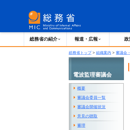
総務省の紹介
広報・報道
総務省の紹介
報道・広報
政
総務省トップ
>
組織案内
>
審議会
電波監理審議会
概要
審議会委員一覧
審議会開催状況
意見の聴取
審理