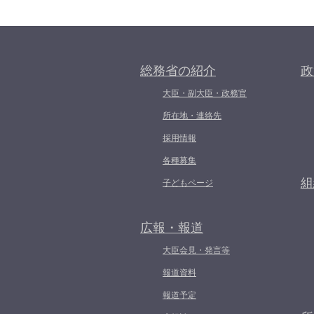
総務省の紹介
政
大臣・副大臣・政務官
所在地・連絡先
採用情報
各種募集
組
子どもページ
広報・報道
大臣会見・発言等
報道資料
報道予定