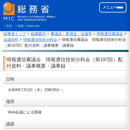
メニュー
ご意見・ご提案
ENGLISH
総務省トップ
>
組織案内
>
審議会・委員会・会議等
>
情報通信審議会
>
会議資料
>
情報通信技術分科会
> 情報通信審議会 情報通信技術分科会
（第197回）配付資料・議事概要・議事録
情報通信審議会 情報通信技術分科会（第197回）配
付資料・議事概要・議事録
日時
令和8年7月2日（木）10時30分～
場所
Web会議による開催
議題