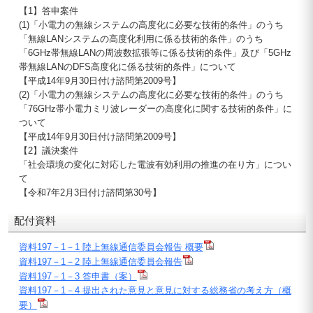
【1】答申案件
(1)「小電力の無線システムの高度化に必要な技術的条件」のうち
「無線LANシステムの高度化利用に係る技術的条件」のうち
「6GHz帯無線LANの周波数拡張等に係る技術的条件」及び「5GHz
帯無線LANのDFS高度化に係る技術的条件」について
【平成14年9月30日付け諮問第2009号】
(2)「小電力の無線システムの高度化に必要な技術的条件」のうち
「76GHz帯小電力ミリ波レーダーの高度化に関する技術的条件」に
ついて
【平成14年9月30日付け諮問第2009号】
【2】議決案件
「社会環境の変化に対応した電波有効利用の推進の在り方」につい
て
【令和7年2月3日付け諮問第30号】
配付資料
資料197－1－1 陸上無線通信委員会報告 概要
資料197－1－2 陸上無線通信委員会報告
資料197－1－3 答申書（案）
資料197－1－4 提出された意見と意見に対する総務省の考え方（概
要）