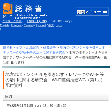
開閉メニュー
ご意見・ご提案
ENGLISH(TOP)
MIC ICT Policy
(
English
/
Français
/
Español
/
Русский
/
中文
/
عربي
)
総務省トップ
>
組織案内
>
研究会等
>
地方のポテンシャルを引き出す
テレワークやWi-Fi等の活用に関する研究会
> 地方のポテンシャルを引き
出すテレワークやWi-Fi等の活用に関する研究会 Wi-Fi整備推進WG（第
1回）配付資料
地方のポテンシャルを引き出すテレワークやWi-Fi等
の活用に関する研究会 Wi-Fi整備推進WG（第1回）
配付資料
日時
平成26年11月11日（火）13：30～15：30