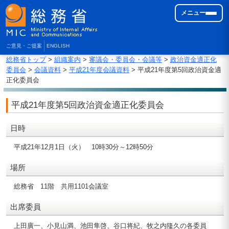
メニュー
ご意見・ご提案
ENGLISH
総務省トップ
>
組織案内
>
審議会・委員会・会議等
>
政治資金適正化
委員会
>
会議資料
>
平成21年度会議資料
> 平成21年度第5回政治資金適
正化委員会
平成21年度第5回政治資金適正化委員会
日時
平成21年12月1日（火） 10時30分～12時50分
場所
総務省 11階 共用1101会議室
出席委員
上田廣一、小見山満、池田隼啓、谷口将紀、牧之内隆久の各委員