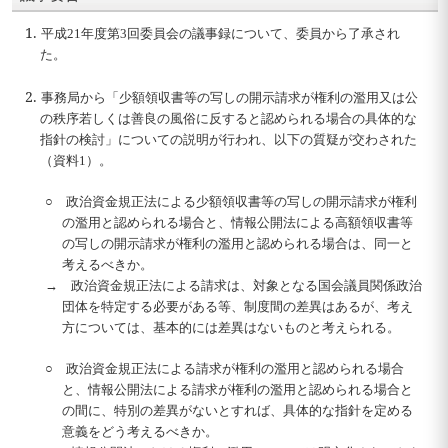
1.
平成21年度第3回委員会の議事録について、委員から了承され
た。
2.
事務局から「少額領収書等の写しの開示請求が権利の濫用又は公
の秩序若しくは善良の風俗に反すると認められる場合の具体的な
指針の検討」についての説明が行われ、以下の質疑が交わされた
（資料1）。
○ 政治資金規正法による少額領収書等の写しの開示請求が権利
の濫用と認められる場合と、情報公開法による高額領収書等
の写しの開示請求が権利の濫用と認められる場合は、同一と
考えるべきか。
→ 政治資金規正法による請求は、対象となる国会議員関係政治
団体を特定する必要がある等、制度間の差異はあるが、考え
方については、基本的には差異はないものと考えられる。
○ 政治資金規正法による請求が権利の濫用と認められる場合
と、情報公開法による請求が権利の濫用と認められる場合と
の間に、特別の差異がないとすれば、具体的な指針を定める
意義をどう考えるべきか。