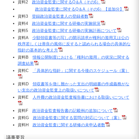
資料2
政治資金監査に関するQ＆A（その6）
政治資金監査に関するQ＆A（その6）【追加分】
資料3
登録政治資金監査人の登録者数
資料4
政治資金監査に関する研修の実施状況
資料5
政治資金監査に関する研修の実施計画について
資料A
少額領収書等の写しの開示請求が権利の濫用又は公の
秩序若しくは善良の風俗に反すると認められる場合の具体的な
指針の基本的な考え方
資料B
情報公開制度における「権利の濫用」の状況に関する
調査結果
資料C
「具体的な指針」に関する今後のスケジュール（案）
資料D
領収書等を徴し難かった支出の明細書の作成義務がな
い支出の政治資金監査上の取扱いについて
資料E
人件費の政治資金監査報告書における取扱いについて
資料F
政治資金監査報告書の記載例の追加について
資料G
政治資金監査に関する質問の対応について（案）
資料H
政治資金監査に関する研修の未申込者数
議事要旨