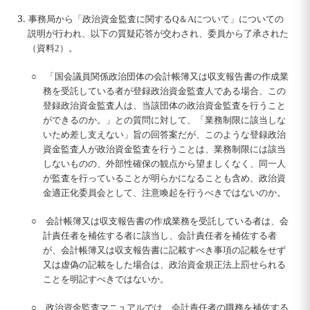
3.
事務局から「政治資金監査に関するQ＆Aについて」についての
説明が行われ、以下の質疑応答が交わされ、委員から了承された
（資料2）。
○ 「国会議員関係政治団体の会計帳簿又は収支報告書の作成業
務を受託している者が登録政治資金監査人である場合、この
登録政治資金監査人は、当該団体の政治資金監査を行うこと
ができるのか。」との質問に対して、「業務制限に該当しな
いため差し支えない」旨の回答案だが、このような登録政治
資金監査人が政治資金監査を行うことは、業務制限には該当
しないものの、外部性確保の観点から望ましくなく、同一人
が監査を行っていることが明らかになることも含め、政治資
金適正化委員会として、注意喚起を行うべきではないのか。
○ 会計帳簿又は収支報告書の作成業務を受託している者は、会
計責任者を補佐する者に該当し、会計責任者を補佐する者
が、会計帳簿又は収支報告書に記載すべき事項の記載をせず
又は虚偽の記載をした場合は、政治資金規正法上罰せられる
ことを明記すべきではないか。
○ 政治資金監査マニュアルでは、会計責任者の職務を補佐する