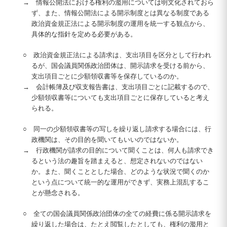
→ 情報公開法における権利の濫用については明文化されておら
ず、また、情報公開法による開示制度とは異なる制度である
政治資金規正法による開示制度の運用を統一する観点から、
具体的な指針を定める必要がある。
○ 政治資金規正法による請求は、支出項目を区分として行われ
るが、国会議員関係政治団体は、開示請求を受ける前から、
支出項目ごとに少額領収書等を保存しているのか。
→ 会計帳簿及び収支報告書は、支出項目ごとに記載するので、
少額領収書等についても支出項目ごとに保存していると考え
られる。
○ 同一の少額領収書等の写しを繰り返し請求する場合には、行
政機関は、その目的を聞いてもいいのではないか。
→ 行政機関が請求の目的について聞くことは、何人も請求でき
るという法の趣旨を踏まえると、想定されないのではない
か。また、聞くこととした場合、どのような状況で聞くのか
という点について統一的な運用ができず、実務上混乱するこ
とが懸念される。
○ 全ての国会議員関係政治団体の全ての経費に係る開示請求を
繰り返した場合は、たとえ閲覧したとしても、権利の濫用と