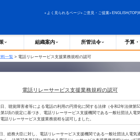
政策
組織案内
所管法令
予算・決算
よく見られるページ
ご意見・ご提案
ENGLISH(TOP)
策
組織案内
所管法令
予算・
資料一覧
> 電話リレーサービス支援業務規程の認可
電話リレーサービス支援業務規程の認可
日、聴覚障害者等による電話の利用の円滑化に関する法律（令和2年法律第5
条第1項の規定に基づき、電話リレーサービス支援機関である一般社団法人電
た電話リレーサービス支援業務規程を認可しました。
5日、総務大臣に対し、電話リレーサービス支援機関である一般社団法人電気