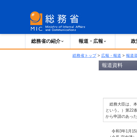
総務省の紹介
広報・報道
総務省の紹介
報道・広報
政
総務省トップ
>
広報・報道
>
報道
報道資料
総務大臣は、本
という。）第22
から申請のあっ
令和3年1月1