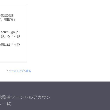
事業政策課
査、増田官）
soumu.go.jp
「@」を「＜@
の際には「＜@
ページトップへ戻る
総務省ソーシャルアカウン
ト一覧