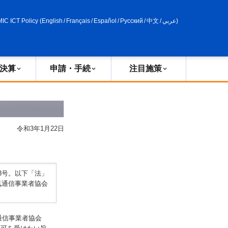
申請・手続
政策評価
MIC ICT Policy
(
English
/
Français
/
Español
/
Русский
/
中文
/
عربي
)
決算
申請・手続
注目施策
令和3年1月22日
3号。以下「法」
気通信事業者協会
通信事業者協会