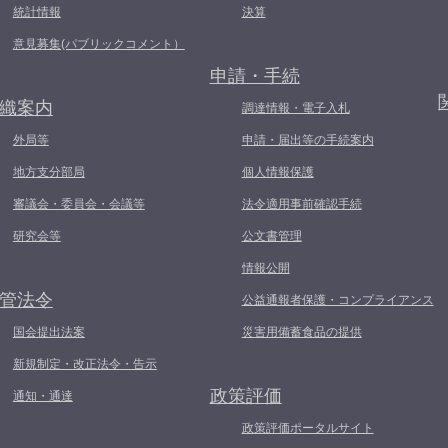
統計情報
決算
意見募集(パブリックコメント）
申請・手続
織案内
調達情報・電子入札
外局等
申請・届出等の手続案内
地方支分部局
個人情報保護
審議会・委員会・会議等
法令適用事前確認手続
研究会等
公文書管理
情報公開
管法令
公益通報者保護・コンプライアンス
国会提出法案
災害用備蓄食品の提供
新規制定・改正法令・告示
政策評価
通知・通達
政策評価ポータルサイト