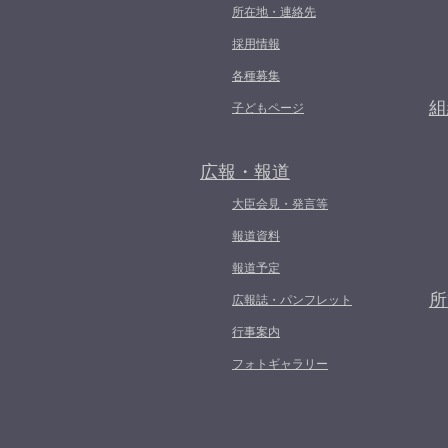
所在地・連絡先
採用情報
各種募集
組
子どもページ
広報・報道
大臣会見・発言等
報道資料
報道予定
所
広報誌・パンフレット
行事案内
フォトギャラリー