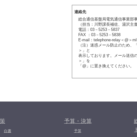
連絡先
総合通信基盤局電気通信事業部
（担当：川野課長補佐、湯沢主
電話：03－5253－5837
FAX ：03－5253－5838
E-mail：telephone-relay＜@＞ml.
（注）迷惑メール防止のため、
＞」と
表示しております。メール送信
＞」を
「@」に置き換えてください。
策
予算・決算
白書
予算