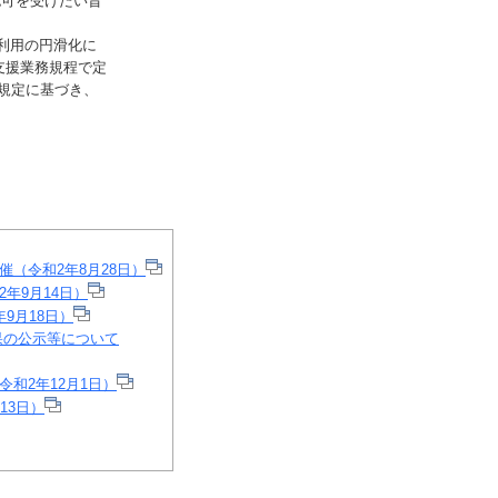
認可を受けたい旨
利用の円滑化に
支援業務規程で定
規定に基づき、
（令和2年8月28日）
年9月14日）
9月18日）
果の公示等について
和2年12月1日）
13日）