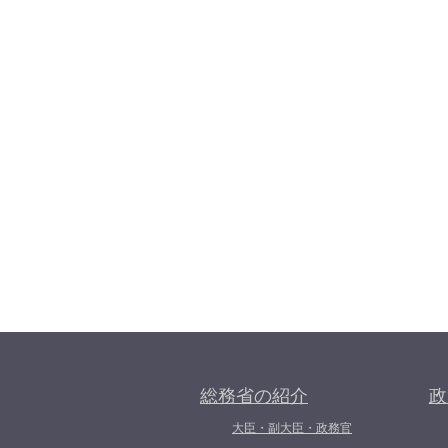
総務省の紹介
政
大臣・副大臣・政務官