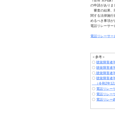
（会長 宮内謙
の申請がありま
審査の結果、同
関する法律施行
めるべき事項が
電話リレーサー
電話リレーサー
＜参考＞
〇
聴覚障害者
〇
聴覚障害者
〇
聴覚障害者等
〇
聴覚障害者
（令和2年12
〇
電話リレー
〇
電話リレー
〇
電話リレー