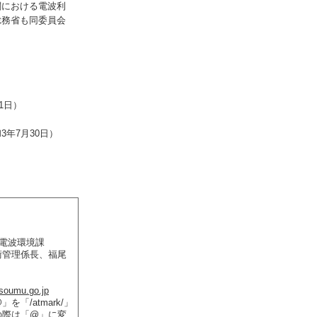
関における電波利
総務省も同委員会
1日）
年7月30日）
 電波環境課
管理係長、福尾
soumu.go.jp
「/atmark/」
の際は「@」に変