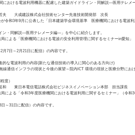
機関における電波利用機器に配慮した建築ガイドライン・同解説―医用テレメ
哲夫 大成建設株式会社技術センター先進技術開発部 次長
が令和3年9月に公表した「日本建築学会環境基準 医療機関における電波利
ン・同解説―医用テレメータ編―」を中心に紹介します。
局による「医療機関における電波の安全利用管理に関するセミナーin愛知」（
月7日～2月21日に配信）の内容です。
進的な電波利用の内容(新たな通信技術の導入に関心のある方向け)
無線通信インフラの現状と今後の展望～院内ICT 環境の現状と医療分野における
程度）
和 東日本電信電話株式会社ビジネスイノベーション本部 担当課長
局による「令和3年度医療機関における電波利用に関するセミナー」（令和3年
3日～31日に配信）の内容です。