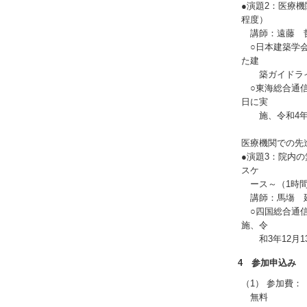
●演題2：医療
程度）
講師：遠藤 
○日本建築学会
た建
築ガイドライ
○東海総合通信
日に実
施、令和4年2
医療機関での先
●演題3：院内の
スケ
ース～（1時間
講師：馬塲 延
○四国総合通信
施、令
和3年12月1
4 参加申込み
（1） 参加費：
無料