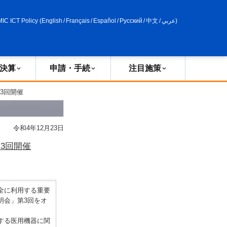
申請・手続
政策評価
MIC ICT Policy
(
English
/
Français
/
Español
/
Русский
/
中文
/
عربي
)
決算
申請・手続
注目施策
3回開催
令和4年12月23日
3回開催
全に利用する重要
明会」第3回をオ
する医用機器に関