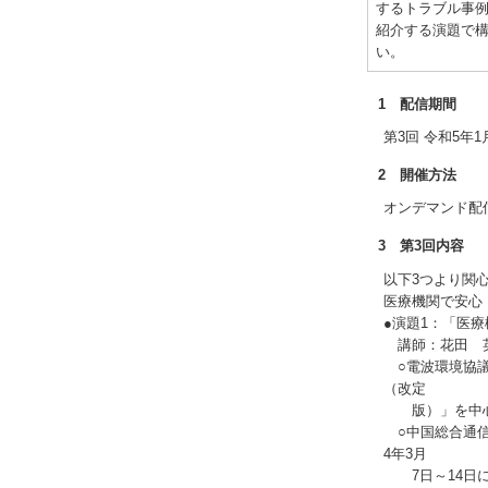
するトラブル事
紹介する演題で
い。
1 配信期間
第3回 令和5年1月
2 開催方法
オンデマンド配
3 第3回内容
以下3つより関
医療機関で安心
●演題1：「医
講師：花田 
○電波環境協議
（改定
版）」を中心
○中国総合通信
4年3月
7日～14日に