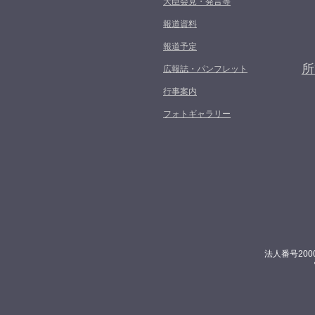
大臣会見・発言等
報道資料
報道予定
所
広報誌・パンフレット
行事案内
フォトギャラリー
法人番号200