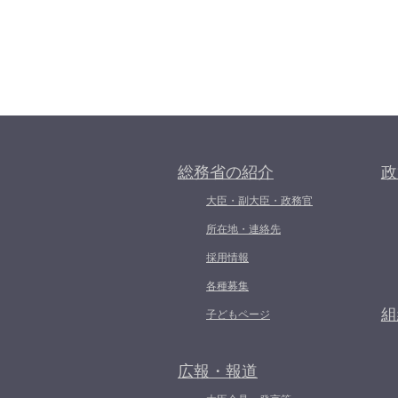
総務省の紹介
政
大臣・副大臣・政務官
所在地・連絡先
採用情報
各種募集
組
子どもページ
広報・報道