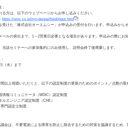
法：
る方は、以下のウェブページからお申し込みください。
：
https://omc.co.jp/iryo-denpa/third/input.html
受けた「株式会社オーエムシー」が申込みの受付を行います。申込みから
ールの発出まで、1～2営業日必要となる場合があります。申込みの際にお
当該セミナーへの参加集約にのみ使用し、説明会終了後廃棄します。
限：
5日（水）まで
時間以上視聴いただくと、以下の認定制度の更新のためのポイント／点数の取
報コミュニケータ（MDIC）認定制度
エンジニア認定制度（CHE）
門認定士制度
協議会は、不要電波による障害を防止し除去するための対策を協議するため、