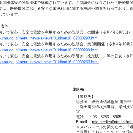
用者団体等の関係団体で構成されています。同協議会に設置された「医療機
では、医療機関における安全な電波利用に関する検討や調査を行っており、
しています。
発表等
おいて安心・安全に電波を利用するための説明会」の開催（令和4年8月5日）
soumu.go.jp/menu_news/s-news/01kiban16_02000293.html
おいて安心・安全に電波を利用するための説明会」第2回開催（令和4年10月2
soumu.go.jp/menu_news/s-news/01kiban16_02000299.html
おいて安心・安全に電波を利用するための手引き（改定版）」等の公表（令和3
soumu.go.jp/menu_news/s-news/01kiban16_02000263.html
連絡先
【連絡先】
総務省 総合通信基盤局 電波部
瀬田電波環境推進官、柴田技術
官
電話 ：03－5253－5905
E-mail ：
mic-medical/atmark/ml.
※スパムメール対策のため、「@」を
と表示しておりますので、送信