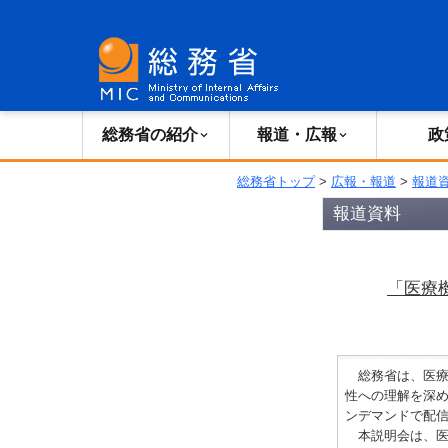
総務省の紹介
広報・報道
総務省の紹介
報道・広報
政
総務省トップ
>
広報・報道
>
報道
報道資料
「医療
総務省は、医療
性への理解を深
ンデマンドで配
本説明会は、医