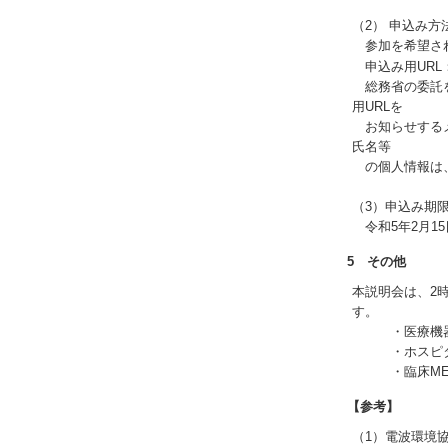
（2） 申込み方
参加を希望され
申込み用URL
総務省の委託を
用URLを
お知らせするメ
氏名等
の個人情報は、
（3）申込み期
令和5年2月1
5 その他
本説明会は、2
す。
・医療機器情
・ホスピタル
・臨床ME専
【参考】
（1）電波環境