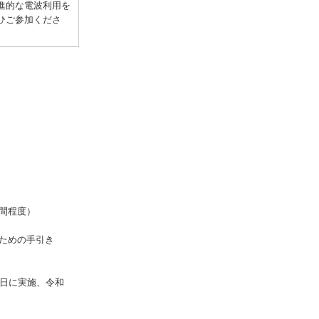
進的な電波利用を
ひご参加くださ
間程度）
ための手引き
6日に実施、令和