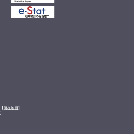
館【
所在地図
】
て