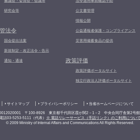
審議会・委員会・会議等
法令適用事前確認手続
研究会等
公文書管理
情報公開
管法令
公益通報者保護・コンプライアンス
国会提出法案
災害用備蓄食品の提供
新規制定・改正法令・告示
政策評価
通知・通達
政策評価ポータルサイト
独立行政法人評価ポータルサイト
サイトマップ
プライバシーポリシー
当省ホームページについて
0012020001 〒100-8926 東京都千代田区霞が関2－1－2 中央合同庁舎第2号
電話03-5253-5111（代表）
※ 電話リレーサービス（手話リンク）のご利用につい
© 2009 Ministry of Internal Affairs and Communications All Rights Reserved.