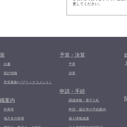
更してください。
策
予算・決算
白書
予算
統計情報
決算
意見募集(パブリックコメント）
申請・手続
織案内
調達情報・電子入札
外局等
申請・届出等の手続案内
地方支分部局
個人情報保護