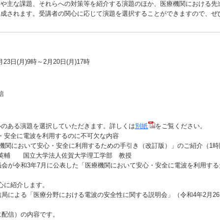
例や主な課題、それらへの対策等を紹介する演題のほか、医療機関における先
構成されます。受講者の関心に応じて演題を選択することができますので、ぜ
23日(月)9時～2月20日(月)17時
信
心のある演題を選択していただきます。詳しくは
別紙
をご覧ください。
・安全に電波を利用するのに不可欠な内容
療機関において安心・安全に利用するための手引き（改訂版）」のご紹介（1時
英輔 国立大学法人佐賀大学理工学部 教授
会が令和3年7月に公表した「医療機関において安心・安全に電波を利用する
に紹介します。
局による「医療分野における電波の安全性に関する説明会」（令和4年2月2
配信）の内容です。