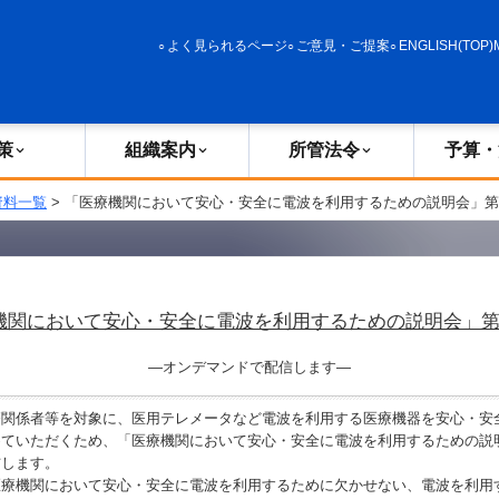
政策
組織案内
所管法令
予算・決算
よく見られるページ
ご意見・ご提案
ENGLISH(TOP)
策
組織案内
所管法令
予算・
資料一覧
> 「医療機関において安心・安全に電波を利用するための説明会」第
機関において安心・安全に電波を利用するための説明会」第
―オンデマンドで配信します―
関係者等を対象に、医用テレメータなど電波を利用する医療機器を安心・安
めていただくため、「医療機関において安心・安全に電波を利用するための説
信します。
療機関において安心・安全に電波を利用するために欠かせない、電波を利用