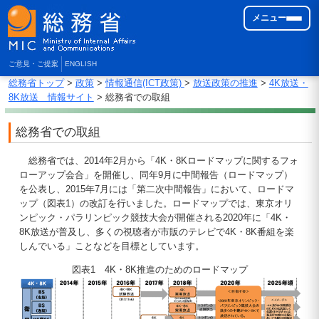
メニュー
ご意見・ご提案
ENGLISH
総務省トップ
>
政策
>
情報通信(ICT政策)
>
放送政策の推進
>
4K放送・
8K放送 情報サイト
> 総務省での取組
総務省での取組
総務省では、2014年2月から「4K・8Kロードマップに関するフォ
ローアップ会合」を開催し、同年9月に中間報告（ロードマップ）
を公表し、2015年7月には「第二次中間報告」において、ロードマ
ップ（図表1）の改訂を行いました。ロードマップでは、東京オリ
ンピック・パラリンピック競技大会が開催される2020年に「4K・
8K放送が普及し、多くの視聴者が市販のテレビで4K・8K番組を楽
しんでいる」ことなどを目標としています。
図表1 4K・8K推進のためのロードマップ