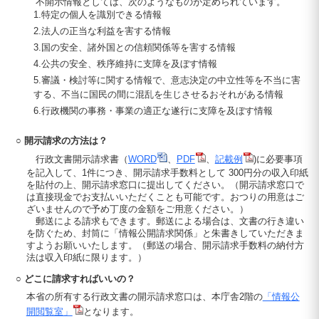
不開示情報としては、次のようなものが定められています。
1.特定の個人を識別できる情報
2.法人の正当な利益を害する情報
3.国の安全、諸外国との信頼関係等を害する情報
4.公共の安全、秩序維持に支障を及ぼす情報
5.審議・検討等に関する情報で、意志決定の中立性等を不当に害
する、不当に国民の間に混乱を生じさせるおそれがある情報
6.行政機関の事務・事業の適正な遂行に支障を及ぼす情報
○ 開示請求の方法は？
行政文書開示請求書（
WORD
、
PDF
、
記載例
)に必要事項
を記入して、1件につき、開示請求手数料として 300円分の収入印紙
を貼付の上、開示請求窓口に提出してください。（開示請求窓口で
は直接現金でお支払いいただくことも可能です。おつりの用意はご
ざいませんので予め丁度の金額をご用意ください。）
郵送による請求もできます。郵送による場合は、文書の行き違い
を防ぐため、封筒に「情報公開請求関係」と朱書きしていただきま
すようお願いいたします。（郵送の場合、開示請求手数料の納付方
法は収入印紙に限ります。）
○ どこに請求すればいいの？
本省の所有する行政文書の開示請求窓口は、本庁舎2階の
「情報公
開閲覧室」
となります。