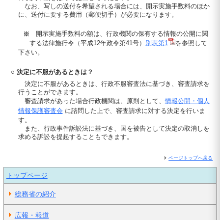
なお、写しの送付を希望される場合には、開示実施手数料のほか
に、送付に要する費用（郵便切手）が必要になります。
開示実施手数料の額は、行政機関の保有する情報の公開に関
※
する法律施行令（平成12年政令第41号）
別表第1
を参照して
下さい。
○ 決定に不服があるときは？
決定に不服があるときは、行政不服審査法に基づき、審査請求を
行うことができます。
審査請求があった場合行政機関は、原則として、
情報公開・個人
情報保護審査会
に諮問した上で、審査請求に対する決定を行いま
す。
また、行政事件訴訟法に基づき、国を被告として決定の取消しを
求める訴訟を提起することもできます。
ページトップへ戻る
トップページ
総務省の紹介
広報・報道