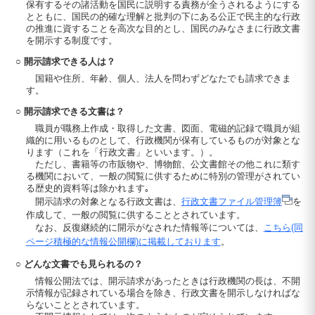
保有するその諸活動を国民に説明する責務が全うされるようにする
とともに、国民の的確な理解と批判の下にある公正で民主的な行政
の推進に資することを高次な目的とし、国民のみなさまに行政文書
を開示する制度です。
○ 開示請求できる人は？
国籍や住所、年齢、個人、法人を問わずどなたでも請求できま
す。
○ 開示請求できる文書は？
職員が職務上作成・取得した文書、図面、電磁的記録で職員が組
織的に用いるものとして、行政機関が保有しているものが対象とな
ります（これを「行政文書」といいます。）。
ただし、書籍等の市販物や、博物館、公文書館その他これに類す
る機関において、一般の閲覧に供するために特別の管理がされてい
る歴史的資料等は除かれます｡
開示請求の対象となる行政文書は、
行政文書ファイル管理簿
を
作成して、一般の閲覧に供することとされています。
なお、反復継続的に開示がなされた情報等については、
こちら(同
ページ積極的な情報公開欄)に掲載しております
。
○ どんな文書でも見られるの？
情報公開法では、開示請求があったときは行政機関の長は、不開
示情報が記録されている場合を除き、行政文書を開示しなければな
らないこととされています。