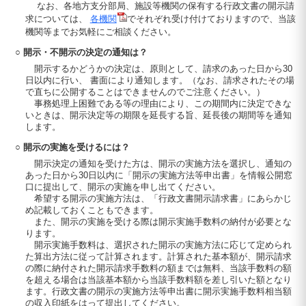
なお、各地方支分部局、施設等機関の保有する行政文書の開示請
求については、
各機関
でそれぞれ受け付けておりますので、当該
機関等までお気軽にご相談ください。
○ 開示・不開示の決定の通知は？
開示するかどうかの決定は、原則として、請求のあった日から30
日以内に行い、 書面により通知します。（なお、請求されたその場
で直ちに公開することはできませんのでご注意ください。）
事務処理上困難である等の理由により、この期間内に決定できな
いときは、開示決定等の期限を延長する旨、延長後の期間等を通知
します。
○ 開示の実施を受けるには？
開示決定の通知を受けた方は、開示の実施方法を選択し、通知の
あった日から30日以内に「開示の実施方法等申出書」を情報公開窓
口に提出して、開示の実施を申し出てください。
希望する開示の実施方法は、「行政文書開示請求書」にあらかじ
め記載しておくこともできます。
また、開示の実施を受ける際は開示実施手数料の納付が必要とな
ります。
開示実施手数料は、選択された開示の実施方法に応じて定められ
た算出方法に従って計算されます。計算された基本額が、開示請求
の際に納付された開示請求手数料の額までは無料、当該手数料の額
を超える場合は当該基本額から当該手数料額を差し引いた額となり
ます。行政文書の開示の実施方法等申出書に開示実施手数料相当額
の収入印紙をはって提出してください。