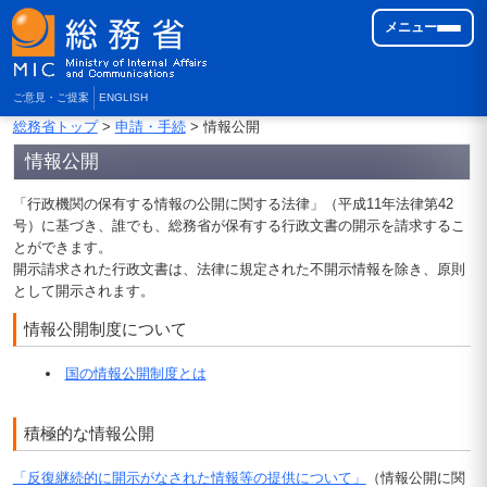
メニュー
ご意見・ご提案
ENGLISH
総務省トップ
>
申請・手続
> 情報公開
情報公開
「行政機関の保有する情報の公開に関する法律」（平成11年法律第42
号）に基づき、誰でも、総務省が保有する行政文書の開示を請求するこ
とができます。
開示請求された行政文書は、法律に規定された不開示情報を除き、原則
として開示されます。
情報公開制度について
国の情報公開制度とは
積極的な情報公開
「反復継続的に開示がなされた情報等の提供について」
（情報公開に関