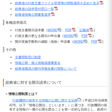
総務省の行政文書ファイル管理簿の閲覧場所を定めた告示
総務省の請求受付窓口一覧
総務省情報公開審査基準
各種請求様式
行政文書開示請求書（
WORD
、
PDF
、
記載例
)
行政文書の更なる開示の申出書（
WORD
、
PDF
)
開示実施手数料の減額（免除）申請書（
WORD
、
PDF
)
その他
文書閲覧窓口制度
情報公開・個人情報保護審査会
総務省職員の贈与等報告書の閲覧について
総務省に対する開示請求について
○ 情報公開制度とは？
行政機関の保有する情報の公開に関する法律
（平成11年法律第
42号。以下「情報公開法」といいます。）に基づき、行政機関の保
有する情報の一層の公開を図ることを第一次的な目的とし、政府の