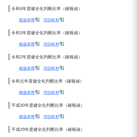
令和4年度健全化判断比率（確報値）
都道府県
市区町村
令和3年度健全化判断比率（確報値）
都道府県
市区町村
令和2年度健全化判断比率（確報値）
都道府県
市区町村
令和元年度健全化判断比率（確報値）
都道府県
市区町村
平成30年度健全化判断比率（確報値）
都道府県
市区町村
平成29年度健全化判断比率（確報値）