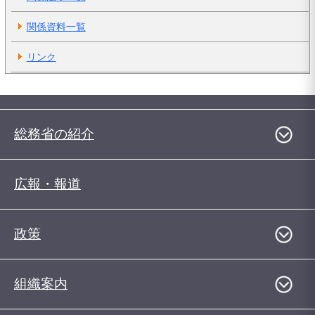
関係資料一覧
リンク
総務省の紹介
広報・報道
政策
組織案内