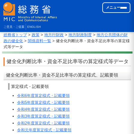
メニュー
ご意見・ご提案
ENGLISH
総務省トップ
>
政策
>
地方行財政
>
地方財政制度
>
地方公共団体の財
政の健全化
>
関係資料一覧
> 健全化判断比率・資金不足比率等の算定様
式等データ
健全化判断比率・資金不足比率等の算定様式等データ
健全化判断比率・資金不足比率等の算定様式、記載要領
算定様式・記載要領
令和6年度算定様式・記載要領
令和5年度算定様式・記載要領
令和4年度算定様式・記載要領
令和3年度算定様式・記載要領
令和2年度算定様式・記載要領
令和元年度算定様式・記載要領