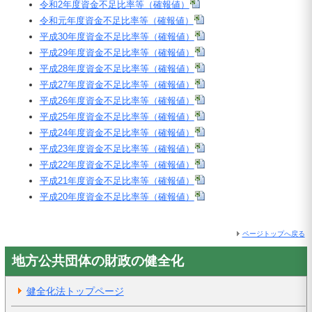
令和2年度資金不足比率等（確報値）
令和元年度資金不足比率等（確報値）
平成30年度資金不足比率等（確報値）
平成29年度資金不足比率等（確報値）
平成28年度資金不足比率等（確報値）
平成27年度資金不足比率等（確報値）
平成26年度資金不足比率等（確報値）
平成25年度資金不足比率等（確報値）
平成24年度資金不足比率等（確報値）
平成23年度資金不足比率等（確報値）
平成22年度資金不足比率等（確報値）
平成21年度資金不足比率等（確報値）
平成20年度資金不足比率等（確報値）
ページトップへ戻る
地方公共団体の財政の健全化
健全化法トップページ