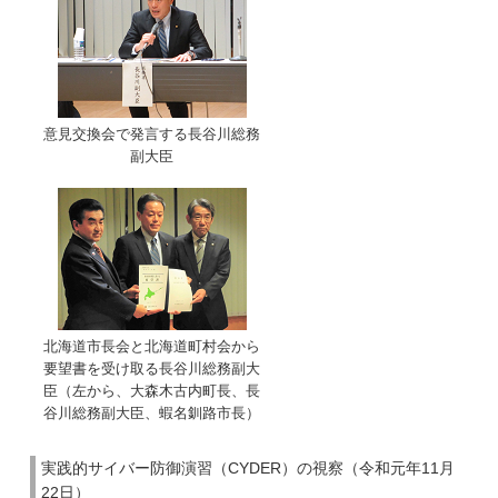
意見交換会で発言する長谷川総務
副大臣
北海道市長会と北海道町村会から
要望書を受け取る長谷川総務副大
臣（左から、大森木古内町長、長
谷川総務副大臣、蝦名釧路市長）
実践的サイバー防御演習（CYDER）の視察（令和元年11月
22日）