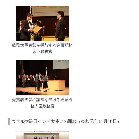
総務大臣表彰を授与する進藤総務
大臣政務官
受賞者代表の謝辞を受ける進藤総
務大臣政務官
ヴァルマ駐日インド大使との面談（令和元年11月18日）