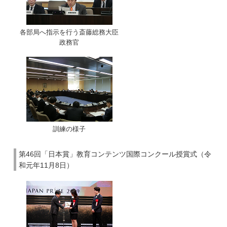
各部局へ指示を行う斎藤総務大臣
政務官
訓練の様子
第46回「日本賞」教育コンテンツ国際コンクール授賞式（令
和元年11月8日）