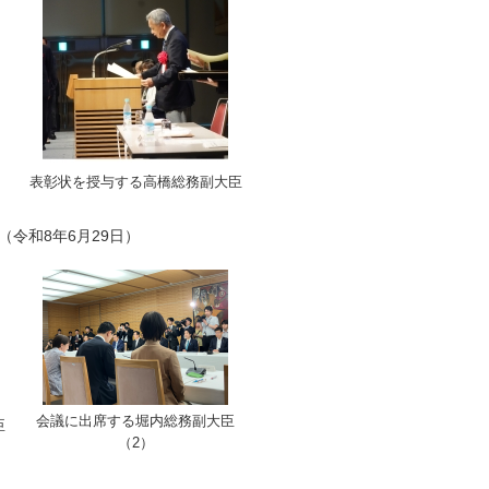
表彰状を授与する高橋総務副大臣
（令和8年6月29日）
会議に出席する堀内総務副大臣
臣
（2）