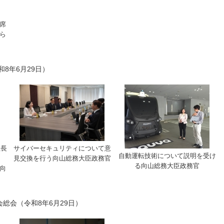
席
ら
8年6月29日）
社長
サイバーセキュリティについて意
自動運転技術について説明を受け
見交換を行う向山総務大臣政務官
る向山総務大臣政務官
向
会総会（令和8年6月29日）