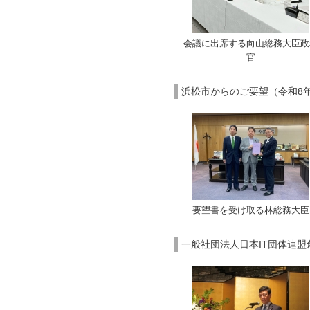
会議に出席する向山総務大臣政
官
浜松市からのご要望（令和8年
要望書を受け取る林総務大臣
一般社団法人日本IT団体連盟