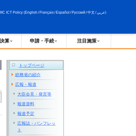
申請・手続
政策評価
MIC ICT Policy
(
English
/
Français
/
Español
/
Русский
/
中文
/
عربي
)
決算
申請・手続
注目施策
トップページ
総務省の紹介
広報・報道
大臣会見・発言等
報道資料
報道予定
広報誌・パンフレッ
ト