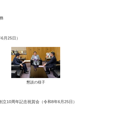
務
6月25日）
懇談の様子
創立10周年記念祝賀会（令和8年6月25日）