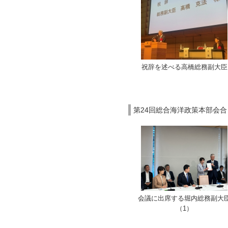
祝辞を述べる高橋総務副大臣
第24回総合海洋政策本部会合
会議に出席する堀内総務副大
（1）