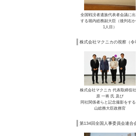
全国戦没者遺族代表者会議に出
する堀内総務副大臣（後列右か
1人目）
株式会社マクニカの視察（令和
株式会社マクニカ 代表取締役
原 一将 氏 及び
同社関係者らと記念撮影をする
山総務大臣政務官
第134回全国人事委員会連合