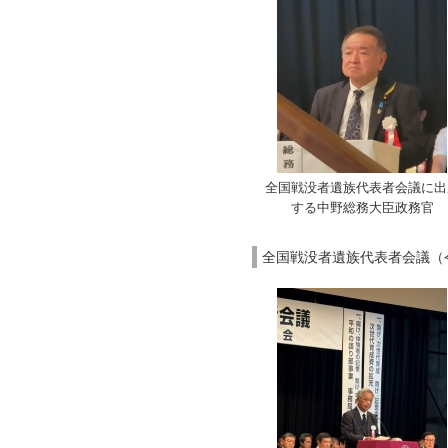
全国戦没者遺族代表者会議に出
する中野総務大臣政務官
全国戦没者遺族代表者会議（令