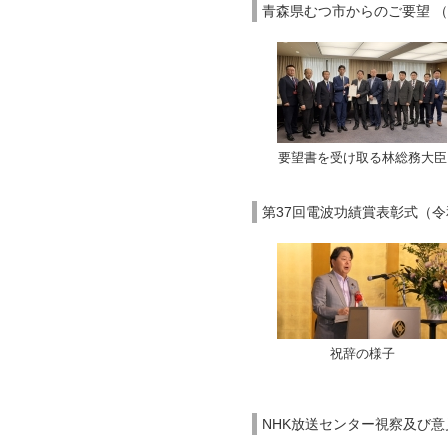
青森県むつ市からのご要望 （
要望書を受け取る林総務大臣
第37回電波功績賞表彰式（令
祝辞の様子
NHK放送センター視察及び意