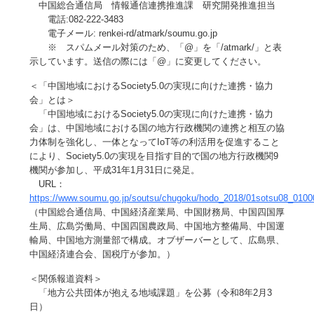
中国総合通信局 情報通信連携推進課 研究開発推進担当
電話:082-222-3483
電子メール: renkei-rd/atmark/soumu.go.jp
※ スパムメール対策のため、「@」を「/atmark/」と表
示しています。送信の際には「@」に変更してください。
＜「中国地域におけるSociety5.0の実現に向けた連携・協力
会」とは＞
「中国地域におけるSociety5.0の実現に向けた連携・協力
会」は、中国地域における国の地方行政機関の連携と相互の協
力体制を強化し、一体となってIoT等の利活用を促進すること
により、Society5.0の実現を目指す目的で国の地方行政機関9
機関が参加し、平成31年1月31日に発足。
URL：
https://www.soumu.go.jp/soutsu/chugoku/hodo_2018/01sotsu08_0100
（中国総合通信局、中国経済産業局、中国財務局、中国四国厚
生局、広島労働局、中国四国農政局、中国地方整備局、中国運
輸局、中国地方測量部で構成。オブザーバーとして、広島県、
中国経済連合会、国税庁が参加。）
＜関係報道資料＞
「地方公共団体が抱える地域課題」を公募（令和8年2月3
日）