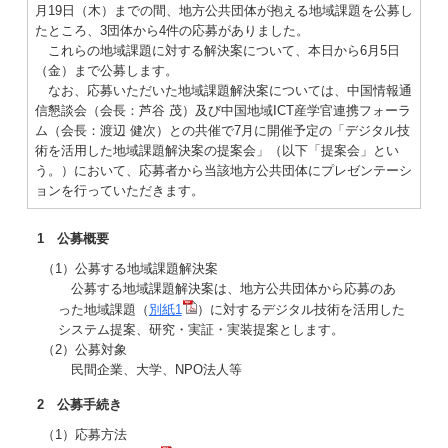
月19日（木）までの間、地方公共団体が抱える地域課題を公募し
たところ、3団体から4件の応募がありました。
これらの地域課題に対する解決案について、本日から6月5日
（金）まで公募します。
なお、応募いただいた地域課題解決案については、中国情報通
信懇談会（会長：芦谷 茂）及び中国地域ICT産学官連携フォーラ
ム（会長：渡辺 健次）との共催で7月に開催予定の「デジタル技
術を活用した地域課題解決案の提案会」（以下「提案会」とい
う。）において、応募者から当該地方公共団体にプレゼンテーシ
ョンを行っていただきます。
1 公募概要
（1）公募する地域課題解決案
公募する地域課題解決案は、地方公共団体から応募のあ
った地域課題（
別紙1
）に対するデジタル技術を活用した
システム提案、研究・実証・実装提案とします。
（2）公募対象
民間企業、大学、NPO法人等
2 公募手続き
（1）応募方法