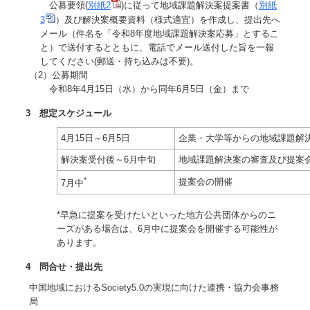
公募要領(
別紙2
)に従って地域課題解決案提案書（
別紙
3
）及び解決案概要資料（様式適宜）を作成し、提出先へ
メール（件名を「令和8年度地域課題解決案応募」とするこ
と）で送付するとともに、電話でメール送付した旨を一報
してください(郵送・持ち込みは不要)。
（2）公募期間
令和8年4月15日（水）から同年6月5日（金）まで
3 想定スケジュール
4月15日～6月5日
企業・大学等からの地域課題解
解決案受付後～6月中旬
地域課題解決案の審査及び提案
*
提案会の開催
7月中
*早急に提案を受けたいといった地方公共団体からのニ
ーズがある場合は、6月中に提案会を開催する可能性が
あります。
4 問合せ・提出先
中国地域におけるSociety5.0の実現に向けた連携・協力会事務
局