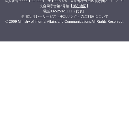
法人番号2000012020001 〒100-8926 東京都千代田区霞が関2－1－2 中
央合同庁舎第2号館【
所在地図
】
電話03-5253-5111（代表）
※ 電話リレーサービス（手話リンク）のご利用について
© 2009 Ministry of Internal Affairs and Communications All Rights Reserved.