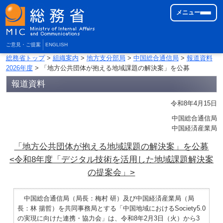
メニュー
ご意見・ご提案
ENGLISH
総務省トップ
>
組織案内
>
地方支分部局
>
中国総合通信局
>
報道資料
2026年度
> 「地方公共団体が抱える地域課題の解決案」を公募
報道資料
令和8年4月15日
中国総合通信局
中国経済産業局
「地方公共団体が抱える地域課題の解決案」を公募
<令和8年度「デジタル技術を活用した地域課題解決案
の提案会」>
中国総合通信局（局長：梅村 研）及び中国経済産業局（局
長：林 揚哲）を共同事務局とする「中国地域におけるSociety5.0
の実現に向けた連携・協力会」は、令和8年2月3日（火）から3