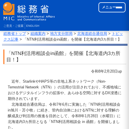
メニュー
ご意見・ご提案
ENGLISH
総務省トップ
>
組織案内
>
地方支分部局
>
北海道総合通信局
>
トピッ
クス記事
> 「NTN利活用相談会in函館」を開催【北海道内3カ所目！】
「NTN利活用相談会in函館」を開催【北海道内3カ所
目！】
令和8年2月20日up
近年、StarlinkやHAPS等の非地上系ネットワーク（Non-
Terrestrial Network（NTN））の活用が注目されており、不感地域に
おけるデジタルインフラの拡張や、あらゆる空間に対するDX浸透に
期待されています。
北海道総合通信局は、令和7年6月に実施した「NTN利活用相談会
in旭川・苫小牧」に続き、管内自治体におけるNTNに対する理解の
醸成及び利活用の推進を目的として、令和8年1月28日（水曜日）に
北海道内3カ所目となる「NTN利活用相談会 in 函館」を開催しまし
た。