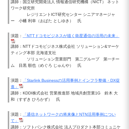
講師：国立研究開発法人 情報通信研究機構（NICT） ネット
ワーク研究所
レジリエントICT研究センター シニアマネージャ
ー 小幡 利幸（おばた としゆき） 氏
演題：
「NTTドコモビジネスが描く衛星通信の活用の未来」
講師：NTTドコモビジネス株式会社 ソリューション&マーケ
ティング本部 北海道支社
ソリューション営業部門 第二グループ 第一チー
ム 目黒 順也（めぐろ じゅんや） 氏
演題：
「Starlink Businessの活用事例とインフラ整備・DX促
進」
講師：KDDI株式会社 営業推進部 地域共創営業1G 鈴木 大
和（すずき ひろかず） 氏
演題：
「通信ネットワークの将来像とNTN活用事例につい
て」
講師：ソフトバンク株式会社 法人プロダクト本部コミュニケ