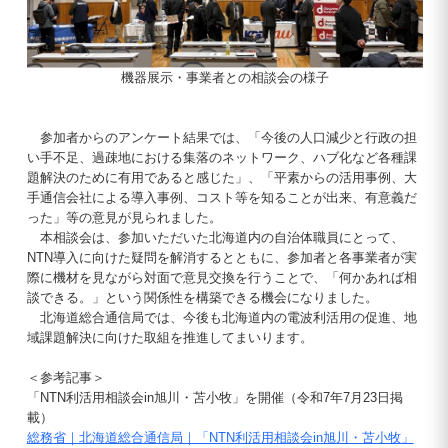
機器展示・事業者との相談会の様子
参加者からのアンケート結果では、「今後の人口減少と行政の担
い手不足、過疎地における集落のネットワーク、ハブ化など各種課
題解決のために有用であると感じた」、「平素からの活用事例、大
手通信会社による導入事例、コスト等を知ることが出来、有意義だ
った」等の意見が見られました。
本相談会は、参加いただいた北海道内の自治体職員にとって、
NTN導入に向けた疑問を解消するとともに、参加者と各事業者が実
際に機材を見ながら対面で意見交換を行うことで、「何かあれば相
談できる。」という関係性を構築できる機会になりました。
北海道総合通信局では、今後も北海道内の電波利活用の促進、地
域課題解決に向けた取組を推進してまいります。
＜参考記事＞
「NTN利活用相談会in旭川・苫小牧」を開催（令和7年7月23日掲
載）
総務省｜北海道総合通信局｜「NTN利活用相談会in旭川・苫小牧」