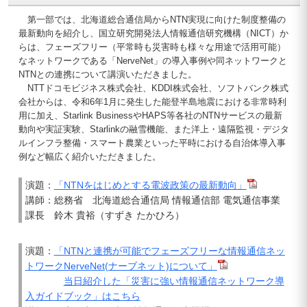
第一部では、北海道総合通信局からNTN実現に向けた制度整備の
最新動向を紹介し、国立研究開発法人情報通信研究機構（NICT）か
らは、フェーズフリー（平常時も災害時も様々な用途で活用可能）
なネットワークである「NerveNet」の導入事例や同ネットワークと
NTNとの連携について講演いただきました。
NTTドコモビジネス株式会社、KDDI株式会社、ソフトバンク株式
会社からは、令和6年1月に発生した能登半島地震における非常時利
用に加え、Starlink BusinessやHAPS等各社のNTNサービスの最新
動向や実証実験、Starlinkの融雪機能、また洋上・遠隔監視・デジタ
ルインフラ整備・スマート農業といった平時における自治体導入事
例など幅広く紹介いただきました。
演題：
「NTNをはじめとする電波政策の最新動向」
講師：総務省 北海道総合通信局 情報通信部 電気通信事業
課長 鈴木 貴裕（すずき たかひろ）
演題：
「NTNと連携が可能でフェーズフリーな情報通信ネッ
トワークNerveNet(ナーブネット)について」
当日紹介した「災害に強い情報通信ネットワーク導
入ガイドブック」はこちら