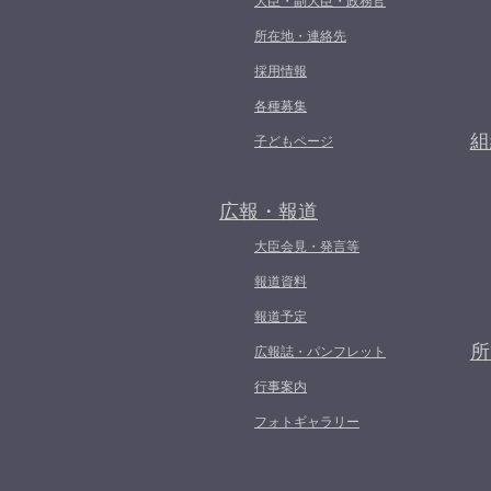
大臣・副大臣・政務官
所在地・連絡先
採用情報
各種募集
組
子どもページ
広報・報道
大臣会見・発言等
報道資料
報道予定
所
広報誌・パンフレット
行事案内
フォトギャラリー