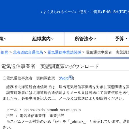
政策
組織案内
所管法令
予算・決算
よく見られるページ
ご意見・ご提案
ENGLISH(TOP)
策
組織案内
所管法令
予算・
分部局
>
北海道総合通信局
>
電気通信事業法関係
> 電気通信事業者 実態調
電気通信事業者 実態調査票のダウンロード
〇電気通信事業者 実態調査票 (
Word
)
総務省北海道総合通信局では、届出電気通信事業者を対象に実態調査を
調査対象者には北海道総合通信局よりメール又は郵送にて調査依頼を送付
ましたら、必要事項を記入の上、メール又は郵送により御回答ください。
メール ： jgo-hokkaido_atmark_soumu.go.jp
担当 ： 電気通信事業課 事業担当
※スパムメール対策のため「@」を「_atmark_」と表示しています。
さい。