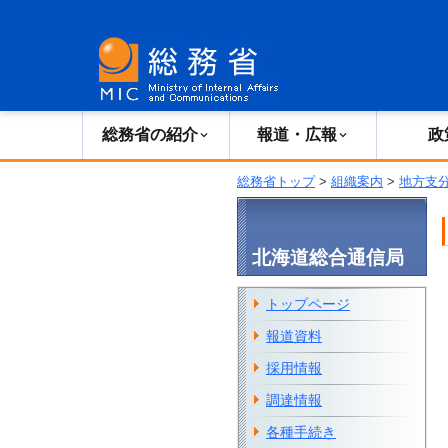
総務省の紹介
広報・報道
総務省の紹介
報道・広報
政
総務省トップ
>
組織案内
>
地方支
北海道総合通信局
トップページ
報道資料
採用情報
調達情報
各種手続き