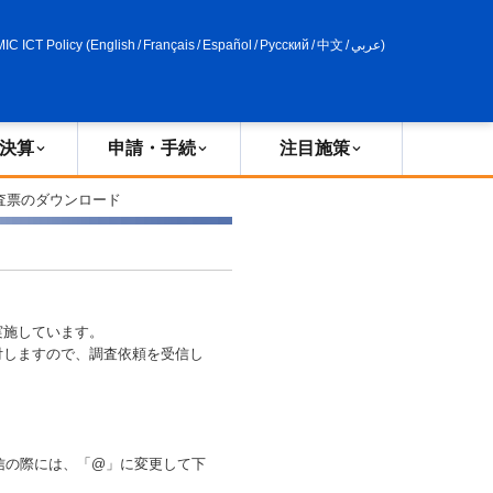
申請・手続
政策評価
MIC ICT Policy
(
English
/
Français
/
Español
/
Русский
/
中文
/
عربي
)
決算
申請・手続
注目施策
査票のダウンロード
実施しています。
しますので、調査依頼を受信し
送信の際には、「@」に変更して下