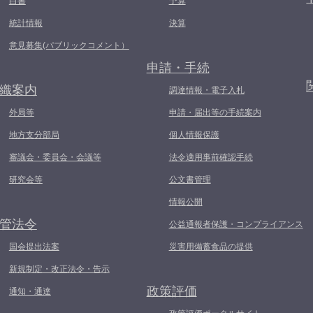
白書
予算
統計情報
決算
意見募集(パブリックコメント）
申請・手続
織案内
調達情報・電子入札
外局等
申請・届出等の手続案内
地方支分部局
個人情報保護
審議会・委員会・会議等
法令適用事前確認手続
研究会等
公文書管理
情報公開
管法令
公益通報者保護・コンプライアンス
国会提出法案
災害用備蓄食品の提供
新規制定・改正法令・告示
政策評価
通知・通達