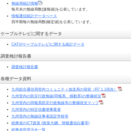
無線局統計情報
毎月末の無線局数(速報値)を公表しています。
情報通信統計データベース
四半期毎の無線局数(確定値)を公表しています。
ケーブルテレビに関するデータ
CATV(ケーブルテレビ)に関する統計データ
調査検討報告書
調査検討報告書
各種データ資料
九州総合通信局管内コミュニティ放送局の現状（R7.1.1現在）
九州管内の防災行政無線(同報系、移動系)の整備状況
九州管内の同報系防災行政無線等の整備状況マップ
九州管内の特定信書便事業者
九州管内の無線従事者認定学校等
総務省のICT政策 (政策大綱、情報通信白書等)
総務省所管法令一覧