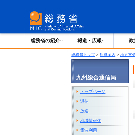
総務省の紹介
広報・報道
総務省の紹介
報道・広報
政
総務省トップ
>
組織案内
>
地方支
九州総合通信局
トップページ
通信
放送
地域情報化
電波利用