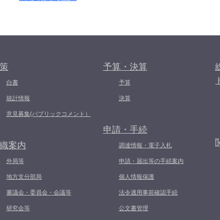
策
予算・決算
白書
予算
統計情報
決算
意見募集(パブリックコメント）
申請・手続
織案内
調達情報・電子入札
外局等
申請・届出等の手続案内
地方支分部局
個人情報保護
審議会・委員会・会議等
法令適用事前確認手続
研究会等
公文書管理