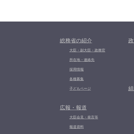
総務省の紹介
政
大臣・副大臣・政務官
所在地・連絡先
採用情報
各種募集
組
子どもページ
広報・報道
大臣会見・発言等
報道資料