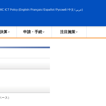
申請・手続
政策評価
MIC ICT Policy
(
English
/
Français
/
Español
/
Русский
/
中文
/
عربي
)
決算
申請・手続
注目施策
ベース）