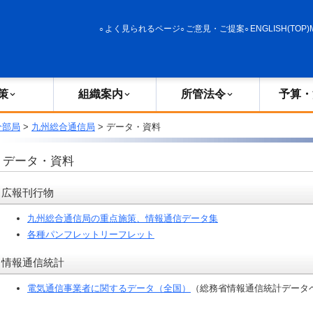
政策
組織案内
所管法令
予算・決算
よく見られるページ
ご意見・ご提案
ENGLISH(TOP)
策
組織案内
所管法令
予算・
分部局
>
九州総合通信局
> データ・資料
データ・資料
広報刊行物
九州総合通信局の重点施策、情報通信データ集
各種パンフレットリーフレット
情報通信統計
電気通信事業者に関するデータ（全国）
（総務省情報通信統計データ