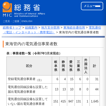
メニュー
ご意見・ご提案
ENGLISH
総務省トップ
>
組織案内
>
地方支分部局
>
東海総合通信局
>
電気通信
（電話・インターネット・携帯電話）
> 東海管内の電気通信事業者数
東海管内の電気通信事業者数
表：事業者数一覧（令和7年3月末現在）
外
岐
静
愛
三
国
区分
阜
岡
知
重
計
法
県
県
県
県
人
登録電気通信事業者
6
4
15
6
0
31
（注）
電気通信回線設備を設置した
13
13
10
8
0
44
届出電気通信事業者
電気通信回線設備を設置して
151
415
947
131
1
1,645
いない届出電気通信事業者