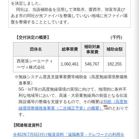
を決定しました。
同社は、当該補助金を活用して津島市、愛西市、弥富市及び
あま市の同社が光ファイバを整備していない地域に光ファイバ基
盤を整備することとしています。
【交付決定の概要】
（千円）
補助対象
団体名
総事業費
補助金額
事業費
西尾張シーエーティ
1,060,461
546,767
182,255
ーヴィ株式会社
※無線システム普及支援事業費等補助金（高度無線環境整備推
進事業）
5G・IoT等の高度無線環境の実現に向けて、地理的に条件不
利な地域等において、高速・大容量無線局の前提となる伝送
路設備等の整備を支援するもので、その概要は
別紙（高度無
線環境整備推進事業（二次補正予算）の概要）
のとおりで
す。
【関連報道資料】
令和2年7月6日付け報道資料「遠隔教育・テレワークの利用を