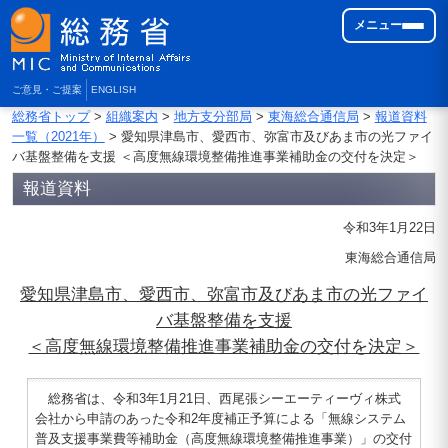
メニュー
ご意見・ご提案
ENGLISH
総務省トップ
>
組織案内
>
地方支分部局
>
東海総合通信局
>
報道資料
一覧（2021年）
> 愛知県津島市、愛西市、弥富市及びあま市の光ファイ
バ基盤整備を支援 ＜高度無線環境整備推進事業補助金の交付を決定＞
報道資料
令和3年1月22日
東海総合通信局
愛知県津島市、愛西市、弥富市及びあま市の光ファイ
バ基盤整備を支援
＜高度無線環境整備推進事業補助金の交付を決定＞
総務省は、令和3年1月21日、西尾張シーエーティーヴィ株式
会社から申請のあった令和2年度補正予算による「無線システム
普及支援事業費等補助金（高度無線環境整備推進事業）」の交付