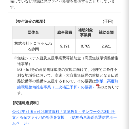
備していない地域に光ファイバ基盤を整備することとしていま
す。
【交付決定の概要】
（千円）
補助対象
団体名
総事業費
補助金額
事業費
株式会社トコちゃんね
9,191
8,765
2,921
る静岡
※無線システム普及支援事業費等補助金（高度無線環境整備推
進事業）
5G・IoT等の高度無線環境の実現に向けて、地理的に条件不
利な地域等において、高速・大容量無線局の前提となる伝送
路設備等の整備を支援するもので、その概要は
別紙（高度無
線環境整備推進事業（二次補正予算）の概要）
のとおりで
す。
【関連報道資料】
令和2年7月6日付け報道資料「遠隔教育・テレワークの利用を
支える光ファイバの整備を支援」（総務省東海総合通信局ホー
ムページ）