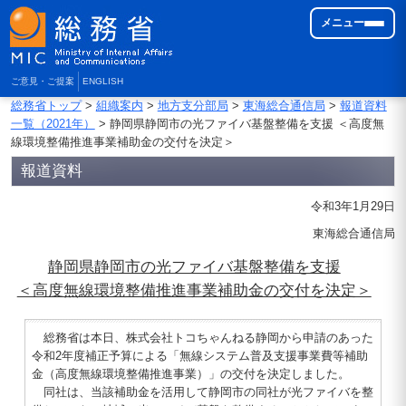
メニュー
ご意見・ご提案
ENGLISH
総務省トップ
>
組織案内
>
地方支分部局
>
東海総合通信局
>
報道資料
一覧（2021年）
> 静岡県静岡市の光ファイバ基盤整備を支援 ＜高度無
線環境整備推進事業補助金の交付を決定＞
報道資料
令和3年1月29日
東海総合通信局
静岡県静岡市の光ファイバ基盤整備を支援
＜高度無線環境整備推進事業補助金の交付を決定＞
総務省は本日、株式会社トコちゃんねる静岡から申請のあった
令和2年度補正予算による「無線システム普及支援事業費等補助
金（高度無線環境整備推進事業）」の交付を決定しました。
同社は、当該補助金を活用して静岡市の同社が光ファイバを整