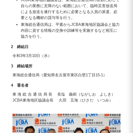
自らの業務に支障のない範囲において、臨時災害放送局
による放送を遂行するために必要となる人員の派遣、必
要となる機材の貸与等を行う。
東海総合通信局は、平素からJCBA東海地区協議会と協力
内容に資する情報の交換や訓練等を実施するなど相互に
協力を行う。
2 締結日
令和3年3月10日（水）
3 締結場所
東海総合通信局（愛知県名古屋市東区白壁1丁目15-1）
4 署名者
東海総合通信局長
長塩 義樹（ながしお よしき）
JCBA東海地区協議会長
久田 五海（ひさだ いつみ）