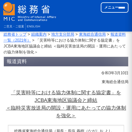
メニュー
ご意見・ご提案
ENGLISH
総務省トップ
>
組織案内
>
地方支分部局
>
東海総合通信局
>
報道資料
一覧（2021年）
> 「災害時等における協力体制に関する協定書」を
JCBA東海地区協議会と締結 ＜臨時災害放送局の開設・運用にあたって
の協力体制を強化＞
報道資料
令和3年3月10日
東海総合通信局
「災害時等における協力体制に関する協定書」を
JCBA東海地区協議会と締結
＜臨時災害放送局の開設・運用にあたっての協力体制
を強化＞
総務省東海総合通信局（局長：長塩 義樹（ながしお よし