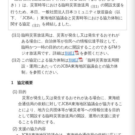
き））は、災害時等における臨時災害放送局
の開設支援を
（注1）
行うため、本日、一般社団法人日本コミュニティ放送協会（以
下、「JCBA」）東海地区協議会と災害時等における協力体制に
関する協定
を締結しました。
（注2）
(注1) 臨時災害放送局は、災害が発生し又は発生するおそれが
ある場合に、自治体等が住民への情報伝達手段として、
臨時かつ一時の目的のために開設することのできるFMラ
ジオ放送局です。詳細は
別紙1
を参照ください。
(注2) この協定による協力体制は
別紙2
「臨時災害放送局開
設・運用にあたってのJCBA東海地区協議会との協力体
制」を参照ください。
1 協定概要
(1) 目的
災害が発生し又は発生するおそれがある場合に、東海総
合通信局の依頼に対してJCBA東海地区協議会が協力するこ
とにより、地方公共団体等が被災者等への情報伝達を目的
として開設する臨時災害放送局の開設、運用の支援に資す
ることを目的とする。
(2) 支援の協力内容
JCBA東海地区協議会は、東海総合通信局の依頼に応じて