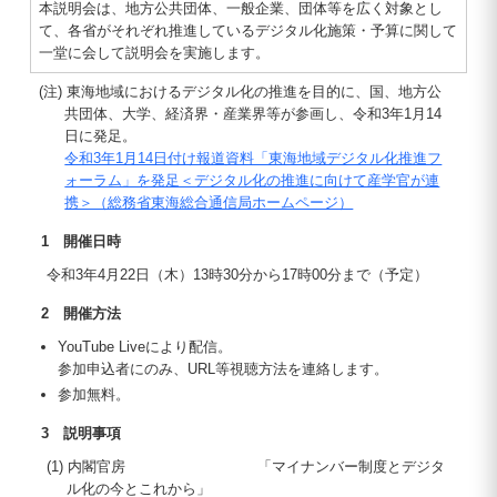
本説明会は、地方公共団体、一般企業、団体等を広く対象とし
て、各省がそれぞれ推進しているデジタル化施策・予算に関して
一堂に会して説明会を実施します。
(注) 東海地域におけるデジタル化の推進を目的に、国、地方公
共団体、大学、経済界・産業界等が参画し、令和3年1月14
日に発足。
令和3年1月14日付け報道資料「東海地域デジタル化推進フ
ォーラム」を発足＜デジタル化の推進に向けて産学官が連
携＞（総務省東海総合通信局ホームページ）
1 開催日時
令和3年4月22日（木）13時30分から17時00分まで（予定）
2 開催方法
YouTube Liveにより配信。
参加申込者にのみ、URL等視聴方法を連絡します。
参加無料。
3 説明事項
(1) 内閣官房
「マイナンバー制度とデジタ
ル化の今とこれから」