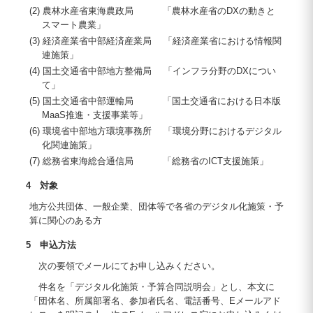
(2) 農林水産省東海農政局
「農林水産省のDXの動きと
スマート農業」
(3) 経済産業省中部経済産業局
「経済産業省における情報関
連施策」
(4) 国土交通省中部地方整備局
「インフラ分野のDXについ
て」
(5) 国土交通省中部運輸局
「国土交通省における日本版
MaaS推進・支援事業等」
(6) 環境省中部地方環境事務所
「環境分野におけるデジタル
化関連施策」
(7) 総務省東海総合通信局
「総務省のICT支援施策」
4 対象
地方公共団体、一般企業、団体等で各省のデジタル化施策・予
算に関心のある方
5 申込方法
次の要領でメールにてお申し込みください。
件名を「デジタル化施策・予算合同説明会」とし、本文に
「団体名、所属部署名、参加者氏名、電話番号、Eメールアド