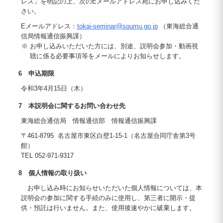
レス」を明記の上、次のEメールアドレス宛にお申し込みくだ
さい。
Eメールアドレス：
tokai-seminar@soumu.go.jp
（東海総合通
信局情報通信振興課）
※ お申し込みいただいた方には、別途、説明会参加・動画視
聴に係る必要事項等をメールによりお知らせします。
6 申込期限
令和3年4月15日（木）
7 本説明会に関するお問い合わせ先
東海総合通信局 情報通信部 情報通信振興課
〒461-8795 名古屋市東区白壁1-15-1（名古屋合同庁舎第3号
館）
TEL 052-971-9317
8 個人情報の取り扱い
お申し込み時にお知らせいただいた個人情報については、本
説明会の参加に関する手続のみに使用し、第三者に開示・提
供・預託は行いません。また、使用後速やかに破棄します。