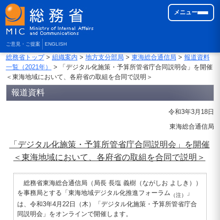
メニュー
ご意見・ご提案
ENGLISH
総務省トップ
>
組織案内
>
地方支分部局
>
東海総合通信局
>
報道資料
一覧（2021年）
> 「デジタル化施策・予算所管省庁合同説明会」を開催
＜東海地域において、各府省の取組を合同で説明＞
報道資料
令和3年3月18日
東海総合通信局
「デジタル化施策・予算所管省庁合同説明会」を開催
＜東海地域において、各府省の取組を合同で説明＞
総務省東海総合通信局（局長 長塩 義樹（ながしお よしき））
を事務局とする「東海地域デジタル化推進フォーラム
」
（注）
は、令和3年4月22日（木）「デジタル化施策・予算所管省庁合
同説明会」をオンラインで開催します。