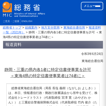
メニュー
ご意見・ご提案
ENGLISH
総務省トップ
>
組織案内
>
地方支分部局
>
東海総合通信局
>
報道資料
一覧（2021年）
> 静岡・三重の県内各1者に特定信書便事業を許可 ＜東
海4県の特定信書便事業者は74者に＞
報道資料
令和3年6月24日
東海総合通信局
静岡・三重の県内各1者に特定信書便事業を許可
＜東海4県の特定信書便事業者は74者に＞
総務省東海総合通信局（局長 長塩 義樹（ながしお よしき））
は、本日、情報通信行政・郵政行政審議会から答申を受けて、株
式会社トレードトラスト（代表取締役 宮澤 寛（みやざわ か
ん）） と三重綜合警備保障株式会社（代表取締役 竹内 俊介（た