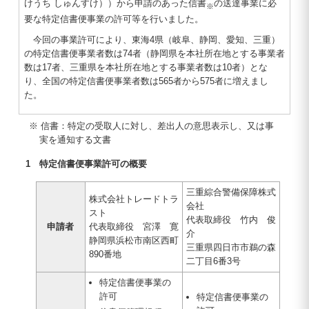
けうち しゅんすけ））から申請のあった信書
の送達事業に必
※
要な特定信書便事業の許可等を行いました。
今回の事業許可により、東海4県（岐阜、静岡、愛知、三重）
の特定信書便事業者数は74者（静岡県を本社所在地とする事業者
数は17者、三重県を本社所在地とする事業者数は10者）とな
り、全国の特定信書便事業者数は565者から575者に増えまし
た。
※ 信書：特定の受取人に対し、差出人の意思表示し、又は事
実を通知する文書
1 特定信書便事業許可の概要
三重綜合警備保障株式
株式会社トレードトラ
会社
スト
代表取締役 竹内 俊
申請者
代表取締役 宮澤 寛
介
静岡県浜松市南区西町
三重県四日市市鵜の森
890番地
二丁目6番3号
特定信書便事業の
許可
特定信書便事業の