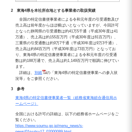
2 東海4県を本社所在地とする事業者の取扱実績
全国の特定信書便事業者による令和元年度の引受通数及び
売上高は前年度からほぼ横ばいとなっていますが、今回許可
となった静岡県の引受通数は約41万5千通（平成30年度は41
万通）、売上高は約155百万円（平成30年度は81百万円）、
三重県の引受通数は約9万7千通（平成30年度は9万3千通）、
売上高は約84百万円（平成30年度は73百万円）となってお
り、東海4県の特定信書便事業者による令和元年度の引受通
数は約188万通で、売上高は約1,149百万円で順調に伸びてい
ます。
詳細は、
別紙
の「東海4県の特定信書便事業への参入状
況等」をご参照ください。
3 参考
東海4県の特定信書便事業者一覧（総務省東海総合通信局ホ
ームページ）
全国における許可の詳細は、以下の総務省ホームページをご
覧ください。
https://www.soumu.go.jp/menu_news/s-
news/01ryutsu17_02000089.html