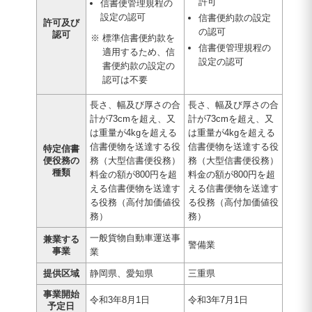
許可
信書便管理規程の
設定の認可
信書便約款の設定
許可及び
の認可
認可
※ 標準信書便約款を
信書便管理規程の
適用するため、信
設定の認可
書便約款の設定の
認可は不要
長さ、幅及び厚さの合
長さ、幅及び厚さの合
計が73cmを超え、又
計が73cmを超え、又
は重量が4kgを超える
は重量が4kgを超える
信書便物を送達する役
信書便物を送達する役
特定信書
便役務の
務（大型信書便役務）
務（大型信書便役務）
種類
料金の額が800円を超
料金の額が800円を超
える信書便物を送達す
える信書便物を送達す
る役務（高付加価値役
る役務（高付加価値役
務）
務）
一般貨物自動車運送事
兼業する
警備業
事業
業
提供区域
静岡県、愛知県
三重県
事業開始
令和3年8月1日
令和3年7月1日
予定日