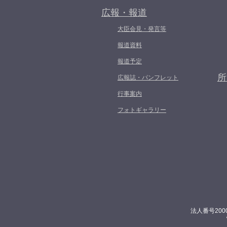
広報・報道
大臣会見・発言等
報道資料
報道予定
所
広報誌・パンフレット
行事案内
フォトギャラリー
法人番号200