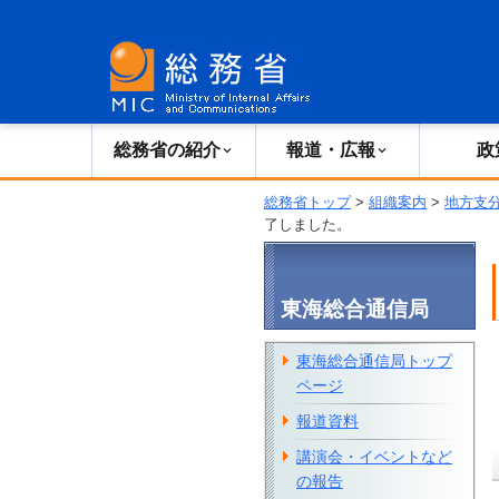
総務省の紹介
広報・報道
総務省の紹介
報道・広報
政
総務省トップ
>
組織案内
>
地方支
了しました。
東海総合通信局
東海総合通信局トップ
ページ
報道資料
講演会・イベントなど
の報告