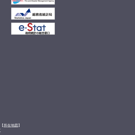
館【
所在地図
】
て