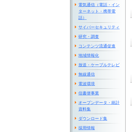
電気通信（電話・イン
ターネット・携帯電
話）
サイバーセキュリティ
研究・調査
コンテンツ流通促進
地域情報化
放送・ケーブルテレビ
無線通信
電波環境
信書便事業
オープンデータ・統計
資料集
ダウンロード集
採用情報