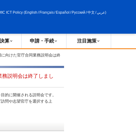
申請・手続
政策評価
MIC ICT Policy
(
English
/
Français
/
Español
/
Русский
/
中文
/
عربي
)
決算
申請・手続
注目施策
用に向けた官庁合同業務説明会は終
業務説明会は終了しまし
を目的に開催される説明会です。
庁訪問や志望官庁を選択する上