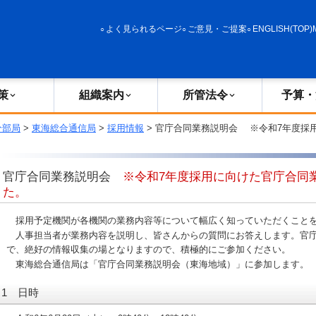
政策
組織案内
所管法令
予算・決算
よく見られるページ
ご意見・ご提案
ENGLISH(TOP)
策
組織案内
所管法令
予算・
分部局
>
東海総合通信局
>
採用情報
> 官庁合同業務説明会 ※令和7年度採
官庁合同業務説明会
※令和7年度採用に向けた官庁合同
た。
採用予定機関が各機関の業務内容等について幅広く知っていただくこと
人事担当者が業務内容を説明し、皆さんからの質問にお答えします。官
で、絶好の情報収集の場となりますので、積極的にご参加ください。
東海総合通信局は「官庁合同業務説明会（東海地域）」に参加します。
1 日時