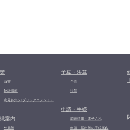
策
予算・決算
白書
予算
統計情報
決算
意見募集(パブリックコメント）
申請・手続
織案内
調達情報・電子入札
外局等
申請・届出等の手続案内