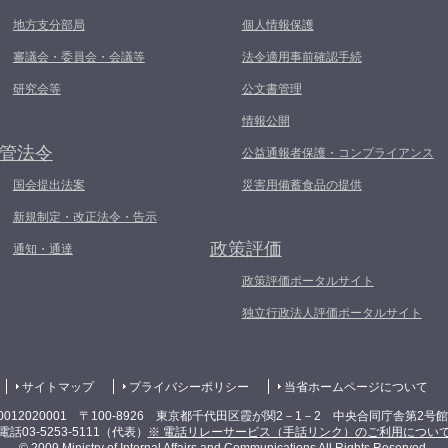
地方支分部局
個人情報保護
審議会・委員会・会議等
法令適用事前確認手続
研究会等
公文書管理
情報公開
管法令
公益通報者保護・コンプライアンス
国会提出法案
災害用備蓄食品の提供
新規制定・改正法令・告示
政策評価
通知・通達
政策評価ポータルサイト
独立行政法人評価ポータルサイト
サイトマップ
プライバシーポリシー
当省ホームページについて
0012020001 〒100-8926 東京都千代田区霞が関2－1－2 中央合同庁舎第2号
電話03-5253-5111（代表）
※ 電話リレーサービス（手話リンク）のご利用につい