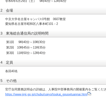
令和6年6月29日（土） 9時40分～12時40分
2 会場
中京大学名古屋キャンパス0号館 0607教室
愛知県名古屋市昭和区八事本町101－2
3 東海総合通信局の説明時間
第1回
9時40分～10時30分
第2回
10時45分～11時35分
第3回
11時50分～12時40分
4 定員
各回40名
5 その他
官庁合同業務説明会の詳細は、人事院中部事務局の開催案内をご覧くだ
https://www.jinji.go.jp/chubu/saiyo/toukai_gousetuannai.html