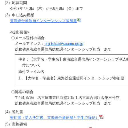
（2）応募期間
令和7年7月3日（木）から8月8日（金）まで
（3）申し込み用紙
東海総合通信局インターンシップ参加票
<提出要領>
〇メール送付の場合
メールアドレス：
jinji-tokai@soumu.go.jp
総務省東海総合通信局総務課インターンシップ担当 あて
件名：【大学名・学生名】東海総合通信局インターンシップ申込
付について
添付ファイル名
1．【大学名・学生名】東海総合通信局インターンシップ参加票
〇郵送の場合
〒461-8795 名古屋市東区白壁1-15-1 名古屋合同庁舎第三号館
総務省東海総合通信局総務課インターンシップ担当 あて
（4）誓約書
誓約書（受入決定後、東海総合通信局と学生で締結）
（5）実施要領