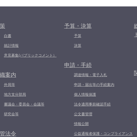
策
予算・決算
白書
予算
統計情報
決算
意見募集(パブリックコメント）
申請・手続
織案内
調達情報・電子入札
外局等
申請・届出等の手続案内
地方支分部局
個人情報保護
審議会・委員会・会議等
法令適用事前確認手続
研究会等
公文書管理
情報公開
管法令
公益通報者保護・コンプライアンス