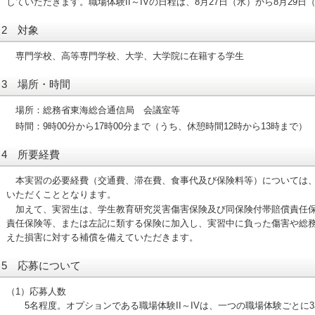
していただきます。職場体験II～IVの日程は、8月27日（水）から8月29
2 対象
専門学校、高等専門学校、大学、大学院に在籍する学生
3 場所・時間
場所：総務省東海総合通信局 会議室等
時間：9時00分から17時00分まで（うち、休憩時間12時から13時まで）
4 所要経費
本実習の必要経費（交通費、滞在費、食事代及び保険料等）については
いただくこととなります。
加えて、実習生は、学生教育研究災害傷害保険及び同保険付帯賠償責任
責任保険等、または左記に類する保険に加入し、実習中に負った傷害や総
えた損害に対する補償を備えていただきます。
5 応募について
（1）応募人数
5名程度。オプションである職場体験II～IVは、一つの職場体験ごとに