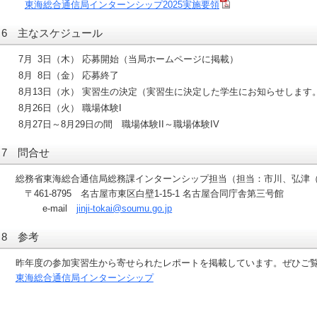
東海総合通信局インターンシップ2025実施要領
6 主なスケジュール
7月 3日（木） 応募開始（当局ホームページに掲載）
8月 8日（金） 応募終了
8月13日（水） 実習生の決定（実習生に決定した学生にお知らせします
8月26日（火） 職場体験I
8月27日～8月29日の間 職場体験II～職場体験IV
7 問合せ
総務省東海総合通信局総務課インターンシップ担当（担当：市川、弘津
〒461-8795 名古屋市東区白壁1-15-1 名古屋合同庁舎第三号館
e-mail
jinji-tokai@soumu.go.jp
8 参考
昨年度の参加実習生から寄せられたレポートを掲載しています。ぜひご
東海総合通信局インターンシップ