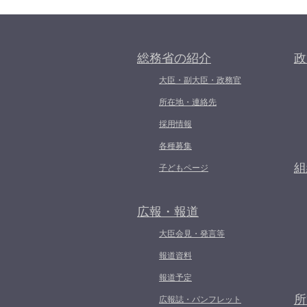
総務省の紹介
政
大臣・副大臣・政務官
所在地・連絡先
採用情報
各種募集
組
子どもページ
広報・報道
大臣会見・発言等
報道資料
報道予定
所
広報誌・パンフレット