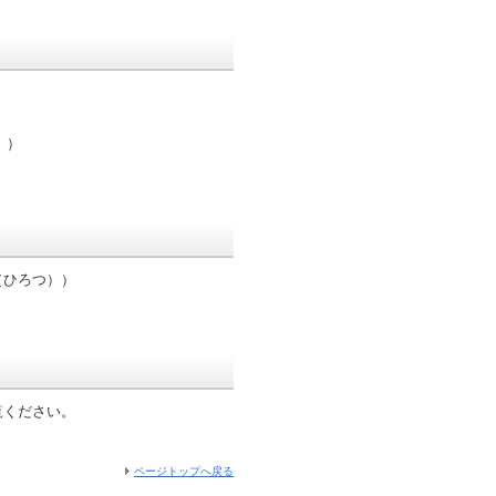
。）
（ひろつ））
覧ください。
ページトップへ戻る