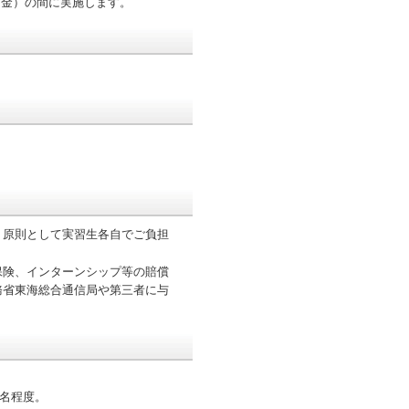
日（金）の間に実施します。
、原則として実習生各自でご負担
保険、インターンシップ等の賠償
務省東海総合通信局や第三者に与
3名程度。