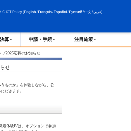
申請・手続
政策評価
MIC ICT Policy
(
English
/
Français
/
Español
/
Русский
/
中文
/
عربي
)
決算
申請・手続
注目施策
プ2025応募のお知らせ
知らせ
うものか」を体験しながら、公
いただきます。
び職場体験IVは、オプションで参加