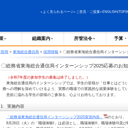
政策
組織案内
所管法令
予算・決算
よく見られるページ
ご意見・ご提案
ENGLISH(TOP)
策
組織案内
所管法令
予算・
分部局
>
東海総合通信局
>
採用情報
> 〇総務省東海総合通信局インターンシッ
〇総務省東海総合通信局インターンシップ2025応募のお
（令和7年度の参加学生の募集は終了しました。）
東海総合通信局のインターンシップでは、学生の皆様が「仕事とはどうい
務への理解を深めていけるよう、実際の職場での実践的な就業体験をして
意欲に溢れる学生の皆様のご参加を、心よりお待ちしております。
1 実施内容
「総務省東海総合通信局インターンシップ2025実習内容」
のとおり。
8月26日（火）の「職場体験I」は必須とし、職場体験II、職場体験III及