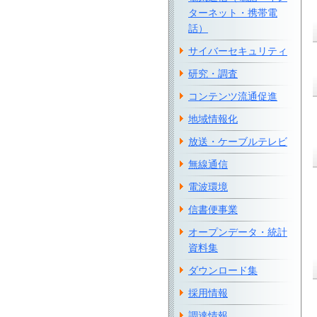
ターネット・携帯電
話）
サイバーセキュリティ
研究・調査
コンテンツ流通促進
地域情報化
放送・ケーブルテレビ
無線通信
電波環境
信書便事業
オープンデータ・統計
資料集
ダウンロード集
採用情報
調達情報