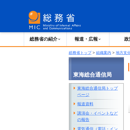
総務省の紹介
広報・報道
総務省の紹介
報道・広報
政
総務省トップ
>
組織案内
>
地方支
東海総合通信局
東海総合通信局トップ
ページ
報道資料
講演会・イベントなど
の報告
電気通信（電話・イン