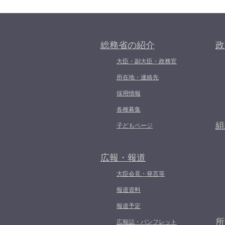
総務省の紹介
政
大臣・副大臣・政務官
所在地・連絡先
採用情報
各種募集
組
子どもページ
広報・報道
大臣会見・発言等
報道資料
報道予定
所
広報誌・パンフレット