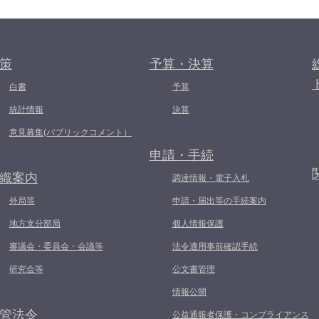
策
予算・決算
白書
予算
統計情報
決算
意見募集(パブリックコメント）
申請・手続
織案内
調達情報・電子入札
外局等
申請・届出等の手続案内
地方支分部局
個人情報保護
審議会・委員会・会議等
法令適用事前確認手続
研究会等
公文書管理
情報公開
管法令
公益通報者保護・コンプライアンス