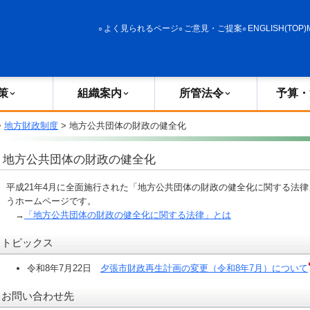
政策
組織案内
所管法令
予算・決算
よく見られるページ
ご意見・ご提案
ENGLISH(TOP)
策
組織案内
所管法令
予算・
>
地方財政制度
> 地方公共団体の財政の健全化
地方公共団体の財政の健全化
平成21年4月に全面施行された「地方公共団体の財政の健全化に関する法
うホームページです。
→
「地方公共団体の財政の健全化に関する法律」とは
トピックス
令和8年7月22日
夕張市財政再生計画の変更（令和8年7月）について
お問い合わせ先