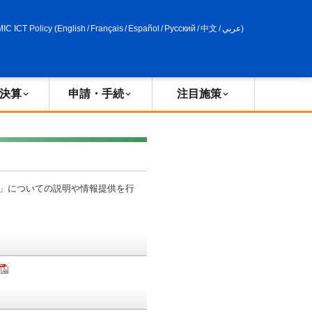
申請・手続
政策評価
MIC ICT Policy
(
English
/
Français
/
Español
/
Русский
/
中文
/
عربي
)
決算
申請・手続
注目施策
律」についての説明や情報提供を行