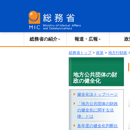
総務省の紹介
広報・報道
総務省の紹介
報道・広報
政
総務省トップ
>
政策
>
地方行財政
地方公共団体の財
政の健全化
健全化法トップページ
「地方公共団体の財政
の健全化に関する法
律」とは
各年度の健全化判断比