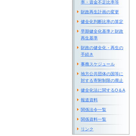
率・資金不足比率等
財政再生計画の変更
健全化判断比率の算定
早期健全化基準と財政
再生基準
財政の健全化・再生の
手続き
事務スケジュール
地方公共団体の国等に
対する寄附制限の廃止
健全化法に関するQ＆A
報道資料
関係法令一覧
関係資料一覧
リンク