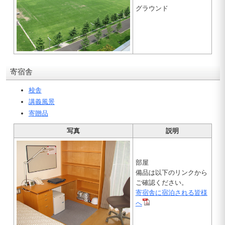
グラウンド
寄宿舎
校舎
講義風景
寄贈品
写真
説明
部屋
備品は以下のリンクから
ご確認ください。
寄宿舎に宿泊される皆様
へ