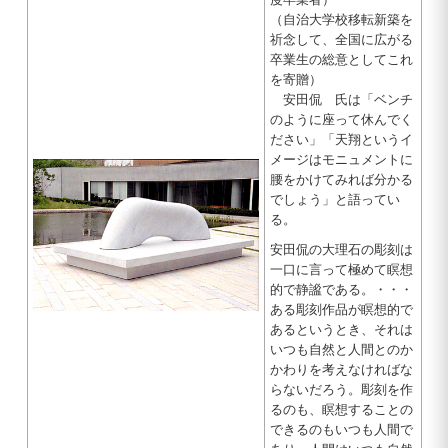
（自治大学校移転新築を
祈念して、全国に広がる
卒業生の総意としてこれ
を寄贈）
安田侃 氏は「ベンチ
のように座って休んでく
ださい」「天翔というイ
メージはモニュメントに
腰をかけてみれば分かる
でしょう」と語ってい
る。
安田侃の大理石の彫刻は
一口に言って極めて瞑想
的で静謐である。・・・
ある彫刻作品が瞑想的で
あるというとき、それは
いつも自然と人間とのか
かわりを考えなければな
らないだろう。彫刻を作
るのも、瞑想することの
できるのもいつも人間で