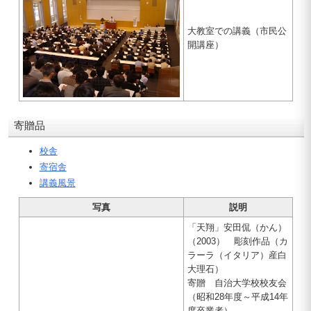
大教室での講義（市民公
開講座）
寄贈品
校舎
寄宿舎
講義風景
写真
説明
「天翔」安田侃（かん）
（2003） 彫刻作品（カ
ラーラ（イタリア）産白
大理石）
寄贈 自治大学校校友会
（昭和28年度～平成14年
度卒業者）