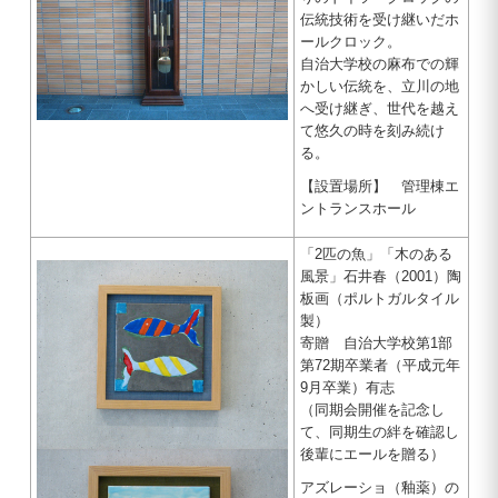
伝統技術を受け継いだホ
ールクロック。
自治大学校の麻布での輝
かしい伝統を、立川の地
へ受け継ぎ、世代を越え
て悠久の時を刻み続け
る。
【設置場所】 管理棟エ
ントランスホール
「2匹の魚」「木のある
風景」石井春（2001）陶
板画（ポルトガルタイル
製）
寄贈 自治大学校第1部
第72期卒業者（平成元年
9月卒業）有志
（同期会開催を記念し
て、同期生の絆を確認し
後輩にエールを贈る）
アズレーショ（釉薬）の