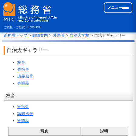
メニュー
ご意見・ご提案
ENGLISH
総務省トップ
>
組織案内
>
外局等
>
自治大学校
> 自治大ギャラリー
自治大ギャラリー
校舎
寄宿舎
講義風景
寄贈品
校舎
寄宿舎
講義風景
寄贈品
写真
説明