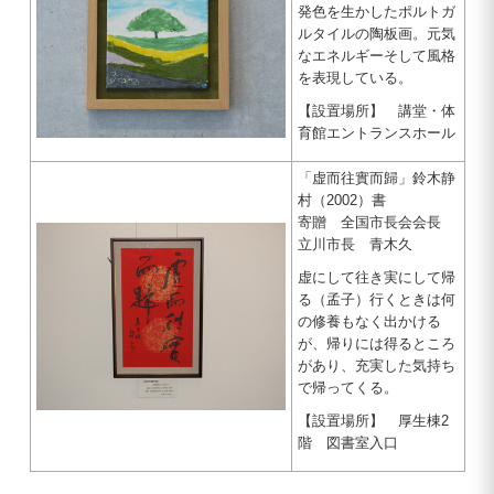
発色を生かしたポルトガ
ルタイルの陶板画。元気
なエネルギーそして風格
を表現している。
【設置場所】 講堂・体
育館エントランスホール
「虚而往實而歸」鈴木静
村（2002）書
寄贈 全国市長会会長
立川市長 青木久
虚にして往き実にして帰
る（孟子）行くときは何
の修養もなく出かける
が、帰りには得るところ
があり、充実した気持ち
で帰ってくる。
【設置場所】 厚生棟2
階 図書室入口