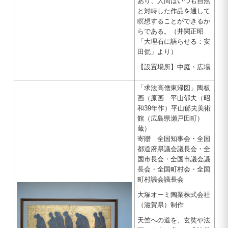
あり、人間はいつも自然
と対峙した作品を通して
瞑想することができるか
らである。（井関正昭
「大理石に語らせる：安
田侃」より）
【設置場所】中庭・広場
「求法高僧東帰図」陶板
画（原画 平山郁夫（昭
和39年作）平山郁夫美術
館（広島県瀬戸田町）
蔵）
寄贈 全国知事会・全国
都道府県議会議長会・全
国市長会・全国市議会議
長会・全国町村会・全国
町村議会議長会
大塚オーミ陶業株式会社
（滋賀県）制作
天竺への道を、玄奘や法