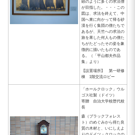
顕のように多くの求法僧
が目指した。・・・この
図は、求法を終えて、中
国へ東に向かって帰る砂
漠を行く集団の僧たちで
あるが、天竺への求法の
旅を果した何人もの僧た
ちがたどったその姿を象
徴的に描いたものであ
る。（「平山都夫作品
集」より）
【設置場所】 第一研修
棟 1階交流ロビー
「ホールクロック」ウル
ゴス社製（ドイツ）
寄贈 自治大学校歴代校
長
森（ブラックフォレス
ト）のめぐみから得た良
質の木材と、いにしえよ
りのドイツ・クロックの