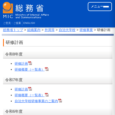
メニュー
ご意見・ご提案
ENGLISH
総務省トップ
>
組織案内
>
外局等
>
自治大学校
>
研修事業
> 研修計画
研修計画
令和8年度
研修計画
研修概要（一覧表）
令和7年度
研修計画
研修概要（一覧表）
自治大学校研修事業のご案内
令和6年度