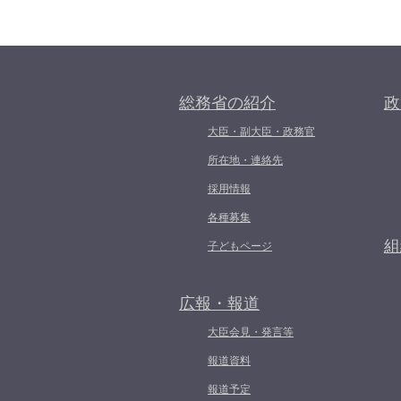
総務省の紹介
政
大臣・副大臣・政務官
所在地・連絡先
採用情報
各種募集
組
子どもページ
広報・報道
大臣会見・発言等
報道資料
報道予定