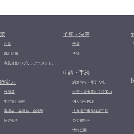
策
予算・決算
白書
予算
統計情報
決算
意見募集(パブリックコメント）
申請・手続
織案内
調達情報・電子入札
外局等
申請・届出等の手続案内
地方支分部局
個人情報保護
審議会・委員会・会議等
法令適用事前確認手続
研究会等
公文書管理
情報公開