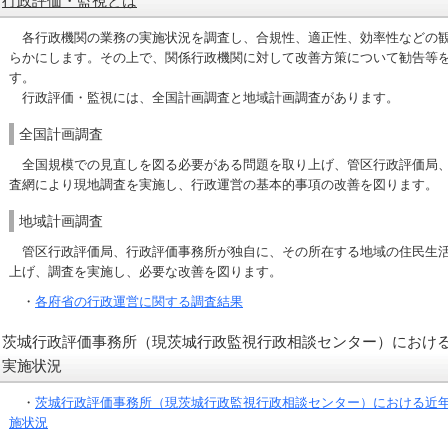
行政評価・監視とは
各行政機関の業務の実施状況を調査し、合規性、適正性、効率性などの観
らかにします。その上で、関係行政機関に対して改善方策について勧告等
す。
行政評価・監視には、全国計画調査と地域計画調査があります。
全国計画調査
全国規模での見直しを図る必要がある問題を取り上げ、管区行政評価局、
査網により現地調査を実施し、行政運営の基本的事項の改善を図ります。
地域計画調査
管区行政評価局、行政評価事務所が独自に、その所在する地域の住民生活
上げ、調査を実施し、必要な改善を図ります。
・
各府省の行政運営に関する調査結果
茨城行政評価事務所（現茨城行政監視行政相談センター）におけ
実施状況
・
茨城行政評価事務所（現茨城行政監視行政相談センター）における近
施状況