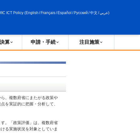
申請・手続
政策評価
MIC ICT Policy
(
English
/
Français
/
Español
/
Русский
/
中文
/
عربي
)
決算
申請・手続
注目施策
ら、複数府省にまたがる政策や
題点を実証的に把握・分析して、
ます。「政策評価」は、複数府省
おける実施状況を対象としていま