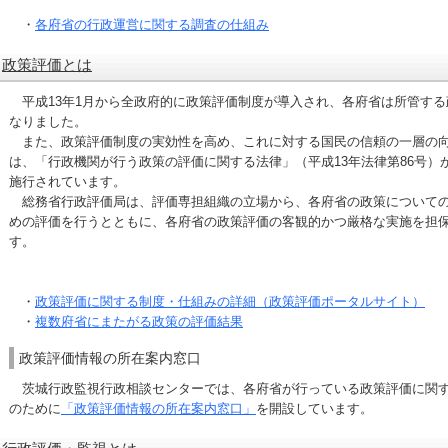
・
各府省の行政運営に関する調査の仕組み
政策評価とは
平成13年1月から全政府的に政策評価制度が導入され、各府省は所管する
なりました。
また、政策評価制度の実効性を高め、これに対する国民の信頼の一層の向上
は、「行政機関が行う政策の評価に関する法律」（平成13年法律第86号）が
施行されています。
総務省行政評価局は、評価専担組織の立場から、各府省の政策についての
めの評価を行うとともに、各府省の政策評価の客観的かつ厳格な実施を担
す。
・
政策評価に関する制度・仕組みの詳細（政策評価ポータルサイト）
・
複数府省にまたがる政策の評価結果
政策評価情報の所在案内窓口
茨城行政監視行政相談センターでは、各府省が行っている政策評価に関す
のために
「政策評価情報の所在案内窓口」
を開設しています。