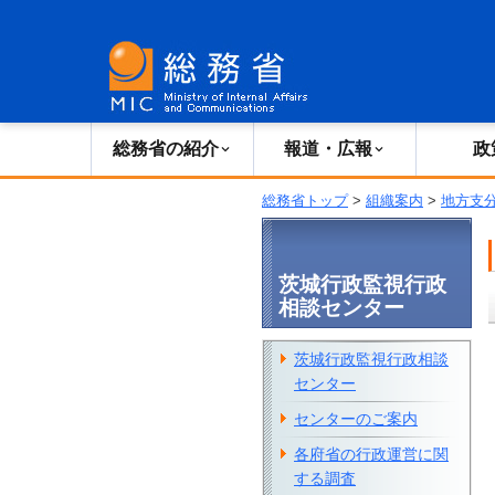
総務省の紹介
広報・報道
総務省の紹介
報道・広報
政
総務省トップ
>
組織案内
>
地方支
茨城行政監視行政
相談センター
茨城行政監視行政相談
センター
センターのご案内
各府省の行政運営に関
する調査