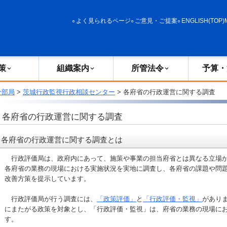
政策
組織案内
所管法令
予算・決算
よく見られるページ
ご意見・ご提案
ENGLISH(TOP)
策
組織案内
所管法令
予算・
分部局
>
茨城行政監視行政相談センター
> 各府省の行政運営に関する調査
各府省の行政運営に関する調査
各府省の行政運営に関する調査とは
行政評価局は、政府内にあって、施策や事業の担当府省とは異なる立場か
各府省の業務の現場における実施状況を実地に調査し、各府省の課題や問
改善方策を提示しています。
行政評価局が行う調査には、
「政策評価」
と
「行政評価・監視」
があり
にまたがる政策を対象とし、「行政評価・監視」は、府省の業務の現場に
す。