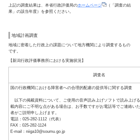
上記の調査結果は、本省行政評価局の
ホームページ
（「調査の結
果」の該当年度）を参照ください。
地域計画調査
地域に密着した行政上の課題について地方機関により調査するもの
です。
【新潟行政評価事務所における実施状況】
調査名
国の行政機関における障害者への合理的配慮の提供等に関する調査
以下の掲載資料について、ご使用の音声読み上げソフトで読み上げる
載内容にご不明な点がある場合は、お手数ですがお電話等でご連絡い
者がご説明申し上げます。
電話：025-282-1112（代表）
FAX：025-282-1124
E-mail：niiga10@soumu.go.jp