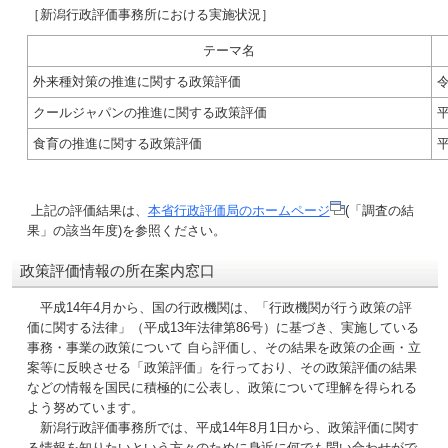
［新潟行政評価事務所における実施状況］
テーマ名
外来種対策の推進に関する政策評価
令
クールジャパンの推進に関する政策評価
平
食育の推進に関する政策評価
平
上記の評価結果は、
本省行政評価局のホームページ
(「調査の結
果」の該当年度)を参照ください。
政策評価情報の所在案内窓口
平成14年4月から、国の行政機関は、「行政機関が行う政策の評
価に関する法律」（平成13年法律第86号）に基づき、実施している
事務・事業の政策について 自ら評価し、その結果を政策の企画・立
案等に反映させる「政策評価」を行っており、その政策評価の結果
などの情報を国民に積極的に公表し、政策について理解を得られる
よう努めています。
新潟行政評価事務所では、平成14年8月1日から、政策評価に関す
る情報を知りたいという方々のために身近に何でも問い合わせがで