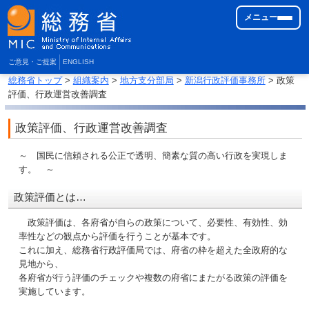
メニュー
ご意見・ご提案
ENGLISH
総務省トップ
>
組織案内
>
地方支分部局
>
新潟行政評価事務所
> 政策
評価、行政運営改善調査
政策評価、行政運営改善調査
～ 国民に信頼される公正で透明、簡素な質の高い行政を実現しま
す。 ～
政策評価とは…
政策評価は、各府省が自らの政策について、必要性、有効性、効
率性などの観点から評価を行うことが基本です。
これに加え、総務省行政評価局では、府省の枠を超えた全政府的な
見地から、
各府省が行う評価のチェックや複数の府省にまたがる政策の評価を
実施しています。