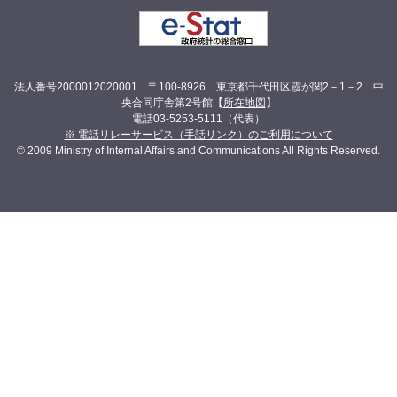
法人番号2000012020001 〒100-8926 東京都千代田区霞が関2－1－2 中
央合同庁舎第2号館【
所在地図
】
電話03-5253-5111（代表）
※ 電話リレーサービス（手話リンク）のご利用について
© 2009 Ministry of Internal Affairs and Communications All Rights Reserved.