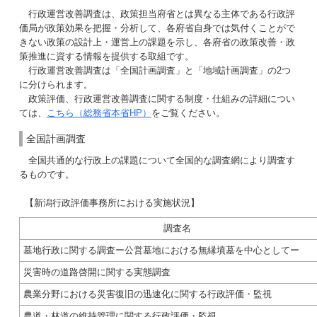
行政運営改善調査は、政策担当府省とは異なる主体である行政評
価局が政策効果を把握・分析して、各府省自身では気付くことがで
きない政策の設計上・運営上の課題を示し、各府省の政策改善・政
策推進に資する情報を提供する取組です。
行政運営改善調査は「全国計画調査」と「地域計画調査」の2つ
に分けられます。
政策評価、行政運営改善調査に関する制度・仕組みの詳細につい
ては、
こちら（総務省本省HP）
をご覧ください。
全国計画調査
全国共通的な行政上の課題について全国的な調査網により調査す
るものです。
【新潟行政評価事務所における実施状況】
調査名
墓地行政に関する調査ー公営墓地における無縁墳墓を中心としてー
災害時の道路啓開に関する実態調査
農業分野における災害復旧の迅速化に関する行政評価・監視
農道・林道の維持管理に関する行政評価・監視