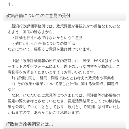
す。
政策評価についてのご意見の受付
新潟行政評価事務所では、政策評価が客観的かつ厳格なものとな
るよう、国民の皆さまから、
・評価を行うべきではないかというご意見
・省庁が行った評価についての疑問点
などについて、幅広くご意見を受け付けています。
上記「政策評価情報の所在案内窓口」に、郵便、FAX又はインタ
ーネットの受付フォームにより、以下のような内容を記載の上、ご
意見等をお寄せくださいますようお願いいたします。
1）評価に関し、疑問、問題であるとお考えの政策名や事業名
2）その政策や事業について感じた評価に関する疑問点、問題点
など
なお、いただいたご意見等につきましては、再評価等の必要性の
認定の際の参考とさせていただき、認定活動結果としてその検討結
果を公表していくこととしており、原則として個別には回答いたし
かねますので、あらかじめご了承願います。
行政運営改善調査とは…