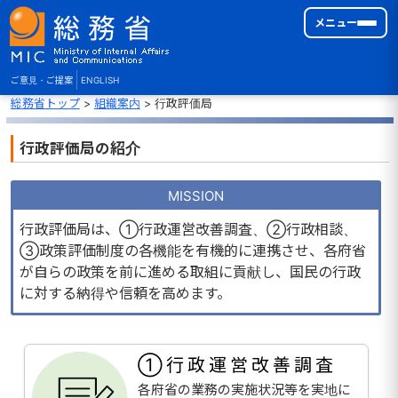
メニュー
ご意見・ご提案
ENGLISH
総務省トップ
>
組織案内
> 行政評価局
行政評価局の紹介
MISSION
行政評価局は、①行政運営改善調査、②行政相談、
③政策評価制度の各機能を有機的に連携させ、各府省
が自らの政策を前に進める取組に貢献し、国民の行政
に対する納得や信頼を高めます。
①行政運営改善調査
各府省の業務の実施状況等を実地に