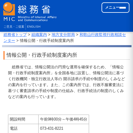
メニュー
ご意見・ご提案
ENGLISH
総務省トップ
>
組織案内
>
地方支分部局
>
和歌山行政監視行政相談セ
ンター
> 情報公開・行政手続制度案内所
情報公開・行政手続制度案内所
総務省では、情報公開法の円滑な運用を確保するため、「情報公
開・行政手続制度案内所」を全国各地に設置し、情報公開法に基づ
く行政機関・独立行政法人等の 開示請求の手続や制度のしくみなど
の案内を行っています。また、この案内所では、行政不服審査法に
基づく審査請求の手続や制度の仕組み、行政手続法の制度のしくみ
などの案内も行っています。
開設時間
午前9時00分～午後4時45分
電話
073‐431‐8221