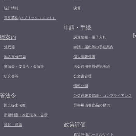
統計情報
決算
意見募集(パブリックコメント）
申請・手続
織案内
調達情報・電子入札
外局等
申請・届出等の手続案内
地方支分部局
個人情報保護
審議会・委員会・会議等
法令適用事前確認手続
研究会等
公文書管理
情報公開
管法令
公益通報者保護・コンプライアンス
国会提出法案
災害用備蓄食品の提供
新規制定・改正法令・告示
政策評価
通知・通達
政策評価ポータルサイト