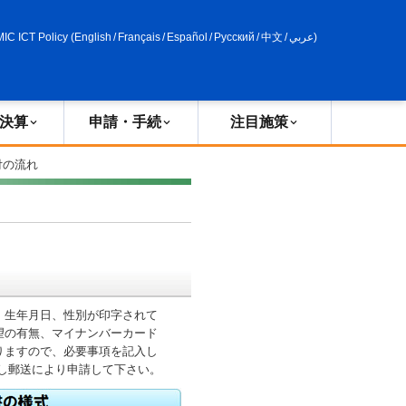
申請・手続
政策評価
MIC ICT Policy
(
English
/
Français
/
Español
/
Русский
/
中文
/
عربي
)
決算
申請・手続
注目施策
付の流れ
、生年月日、性別が印字されて
望の有無、マイナンバーカード
りますので、必要事項を記入し
し郵送により申請して下さい。