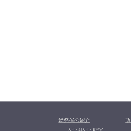
総務省の紹介
政
大臣・副大臣・政務官