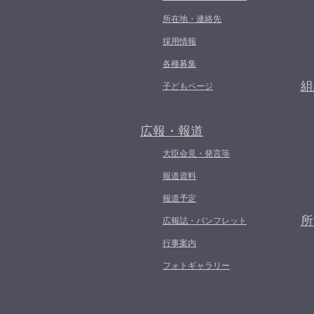
所在地・連絡先
採用情報
各種募集
組
子どもページ
広報・報道
大臣会見・発言等
報道資料
報道予定
所
広報誌・パンフレット
行事案内
フォトギャラリー