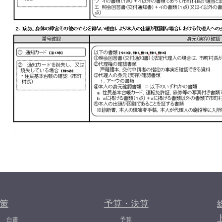
策
予算・決算
白書
予算