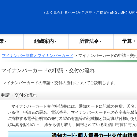
政策
組織案内
所管法令
予算・決算
よく見られるページ
ご意見・ご提案
ENGLISH(TOP)
策
組織案内
所管法令
予算・
>
マイナンバー制度とマイナンバーカード
> マイナンバーカードの申請・交
マイナンバーカードの申請・交付の流れ
マイナンバーカードの申請・交付の流れについてご説明します。
申請・交付の流れ
マイナンバーカード交付申請書には、通知カードに記載の住所、氏名
いる他、申請者の署名、電話番号、マイナンバーカードへの点字表記希
に搭載する電子証明書の発行希望の有無等の記載欄と顔写真貼付欄があ
顔写真を貼付の上、 紙から切り取り、同封されている返信用封筒に封入