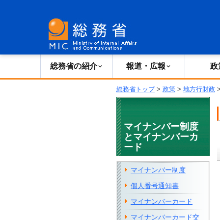
総務省の紹介
広報・報道
総務省の紹介
報道・広報
政
総務省トップ
>
政策
>
地方行財政
マイナンバー制度
とマイナンバーカ
ード
マイナンバー制度
個人番号通知書
マイナンバーカード
マイナンバーカード交