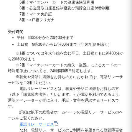
5番：マイナンバーカードの健康保険証利用
6番：公金受取口座登録制度及び預貯金口座付番制度
7番：マイナ免許証
8番：>戸籍フリガナ
受付時間
平日 9時30分から20時00分まで
土日祝 9時30分から17時30分まで（年末年始を除く）
※1番については年末年始を含む平日、土日祝ともに9時30分か
ら20時00分まで
※2番「マイナンバーカードの紛失・盗難」によるカードの一
時利用停止については、24時間365日対応します。
※聴覚や発話に困難をお持ちの方におかれては、電話リレーサ
ービスをご利用ください。
電話リレーサービスとは、聴覚や発話に困難をお持ちの方
（以下「聴覚障害者等」といいます。）が電話を利用できるよう、
通訳オペレーターが間に入り、手話・文字を通訳するサービスで
す。
詳細は以下の総務省ホームページの電話リレーサービスのペ
ージをご覧ください。
電話リレーサービス
なお、電話リレーサービスのご利用を希望される聴覚障害者