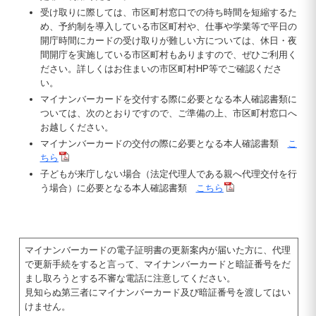
受け取りに際しては、市区町村窓口での待ち時間を短縮するた
め、予約制を導入している市区町村や、仕事や学業等で平日の
開庁時間にカードの受け取りが難しい方については、休日・夜
間開庁を実施している市区町村もありますので、ぜひご利用く
ださい。詳しくはお住まいの市区町村HP等でご確認くださ
い。
マイナンバーカードを交付する際に必要となる本人確認書類に
ついては、次のとおりですので、ご準備の上、市区町村窓口へ
お越しください。
マイナンバーカードの交付の際に必要となる本人確認書類
こ
ちら
子どもが来庁しない場合（法定代理人である親へ代理交付を行
う場合）に必要となる本人確認書類
こちら
マイナンバーカードの電子証明書の更新案内が届いた方に、代理
で更新手続をすると言って、マイナンバーカードと暗証番号をだ
まし取ろうとする不審な電話に注意してください。
見知らぬ第三者にマイナンバーカード及び暗証番号を渡してはい
けません。