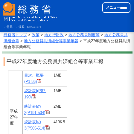
メニュー
ご意見・ご提案
ENGLISH
総務省トップ
>
政策
>
地方行財政
>
地方公務員制度等
>
地方公務員共
済組合等
>
地方公務員共済組合等事業年報
> 平成27年度地方公務員共済
組合等事業年報
平成27年度地方公務員共済組合等事業年報
目次、概要
1MB
(P1-86)
統計表I(P87-
1MB
190)
統計表Iの
2MB
平成
2(P191-504)
27年
統計表Iの
419KB
度
3(P505-514)