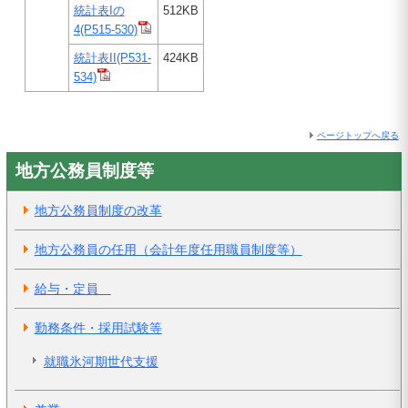
統計表Iの
512KB
4(P515-530)
統計表II(P531-
424KB
534)
ページトップへ戻る
地方公務員制度等
地方公務員制度の改革
地方公務員の任用（会計年度任用職員制度等）
給与・定員
勤務条件・採用試験等
就職氷河期世代支援