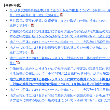
【令和7年度】
第6次男女共同参画基本計画に基づく取組の推進について（令和8年3月1
号、総行給第16号、総行安第4号）
男性職員の育児休業等の取得促進に向けた取組の一層の推進について（令
総行女第8号）
労働施策の総合的な推進並びに労働者の雇用の安定及び職業生活の充
する法律の施行期日を定める政令等について（令和8年2月26日総行女
地方公共団体におけるテレワークの推進について（令和8年1月30日総
地方公共団体における必須情報公表項目の算出及び公表の方法について（
総行女第3号）
地方公共団体における各種ハラスメント対策のなお一層の徹底について（
号）
労働施策の総合的な推進並びに労働者の雇用の安定及び職業生活の充
する法律の公布について（令和7年6月11日総行公第74号、総行女第25
地方公共団体における各種ハラスメントに関する職員アンケート調査
ト対策の効果的かつ積極的な取組について（令和7年4月25日総行女第2
地方公共団体におけるテレワークの推進について（令和7年4月11日総
地方公共団体における男女間給与差異の要因や課題の把握・分析及び
き方改革に関する取組の一層の推進について（令和7年4月4日総行女第