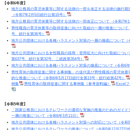
【令和6年度】
地方公務員の育児休業等に関する法律の一部を改正する法律の施行期
（令和7年2月5日総行公第15号）
地方公務員の育児休業等に関する法律の一部改正について （令和7年1
男性職員の育児休業等の取得促進に向けた取組の一層の推進について（令和
号、総行女第36号）
地方公共団体における各種ハラスメント対策の一層の徹底について（令和
地方公共団体における女性職員の採用・登用拡大に向けた取組について
第637号、総行女第32号、こ総政第354号）
地方公共団体における各種ハラスメント対策の徹底について（令和6年6
男性育休の取得促進に関する事例集」の送付及び男性職員の育児休業
的な推進について（令和6年5月17日総行女第13号・総行給第42号）
例集
男性育休の取得促進に関する事例集（参考資料編）
Exce
【令和5年度】
「国家公務員におけるテレワークの適切な実施の推進のためのガイド
一層の推進について（令和6年3月11日）
地方公共団体における各種ハラスメント対策への対応について（令和5年
地方公共団体におけるテレワークの推進について（令和5年12月27日総