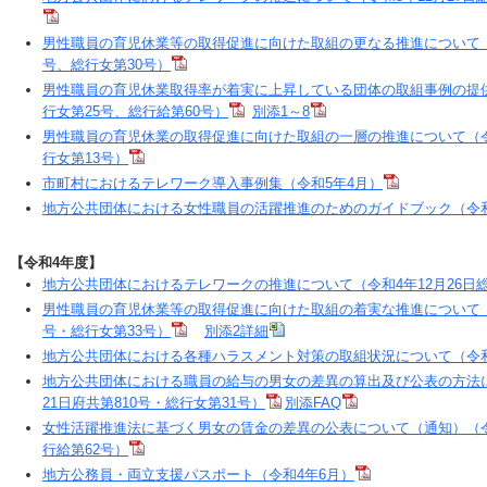
男性職員の育児休業等の取得促進に向けた取組の更なる推進について（令和
号、総行女第30号）
男性職員の育児休業取得率が着実に上昇している団体の取組事例の提供に
行女第25号、総行給第60号）
別添1～8
男性職員の育児休業の取得促進に向けた取組の一層の推進について（令和
行女第13号）
市町村におけるテレワーク導入事例集（令和5年4月）
地方公共団体における女性職員の活躍推進のためのガイドブック（令和
【令和4年度】
地方公共団体におけるテレワークの推進について（令和4年12月26日総
男性職員の育児休業等の取得促進に向けた取組の着実な推進について（令和
号・総行女第33号）
別添2詳細
地方公共団体における各種ハラスメント対策の取組状況について（令和4
地方公共団体における職員の給与の男女の差異の算出及び公表の方法に
21日府共第810号・総行女第31号）
別添FAQ
女性活躍推進法に基づく男女の賃金の差異の公表について（通知）（令和
行給第62号）
地方公務員・両立支援パスポート（令和4年6月）