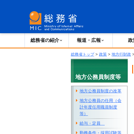
総務省の紹介
広報・報道
総務省の紹介
報道・広報
政
総務省トップ
>
政策
>
地方行財政
地方公務員制度等
地方公務員制度の改革
地方公務員の任用（会
計年度任用職員制度
等）
給与・定員
勤務条件・採用試験等