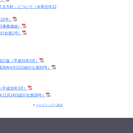
る方針」について（令和元年12
15号）
日事務連絡）
行女第1号）
訂版（平成31年3月）
0年6月21日総行公第83号）
平成30年3月）
1月14日総行女第28号）
ページトップへ戻る