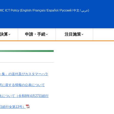
申請・手続
政策評価
MIC ICT Policy
(
English
/
Français
/
Español
/
Русский
/
中文
/
عربي
)
決算
申請・手続
注目施策
ト集」の送付及びカスタマーハラ
択に資する情報の公表について
について（令和8年4月27日総行
日総行女第13号）