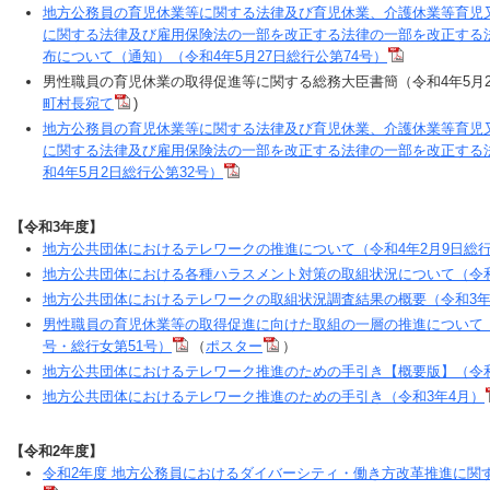
地方公務員の育児休業等に関する法律及び育児休業、介護休業等育児
に関する法律及び雇用保険法の一部を改正する法律の一部を改正する
布について（通知）（令和4年5月27日総行公第74号）
男性職員の育児休業の取得促進等に関する総務大臣書簡（令和4年5月2
町村長宛て
)
地方公務員の育児休業等に関する法律及び育児休業、介護休業等育児
に関する法律及び雇用保険法の一部を改正する法律の一部を改正する
和4年5月2日総行公第32号）
【令和3年度】
地方公共団体におけるテレワークの推進について（令和4年2月9日総行
地方公共団体における各種ハラスメント対策の取組状況について（令和4
地方公共団体におけるテレワークの取組状況調査結果の概要（令和3年
男性職員の育児休業等の取得促進に向けた取組の一層の推進について（令和
号・総行女第51号）
（
ポスター
）
地方公共団体におけるテレワーク推進のための手引き【概要版】（令和
地方公共団体におけるテレワーク推進のための手引き（令和3年4月）
【令和2年度】
令和2年度 地方公務員におけるダイバーシティ・働き方改革推進に関