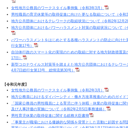
女性地方公務員のワークスタイル事例集（令和3年3月）
男性職員の育児休業等の取得促進に向けた更なる取組について（令和3年
地方公共団体におけるテレワークの取組状況について（令和2年12月2
地方公共団体におけるパワーハラスメント対策の取組状況について（令和
パワーハラスメントをはじめとする各種ハラスメントの防止に向けた対
行女第17号）
自治体行政のスマート化の実現のための取組に対する地方財政措置及び
17日）
新型コロナウイルス対策等を踏まえた地方公共団体におけるテレワー
4月7日総行女第13号、総情流第30号）
【令和元年度】
女性地方公務員のワークスタイル事例集（令和2年3月）
地方公務員におけるダイバーシティ・働き方改革推進のためのガイドブ
「国家公務員の男性職員による育児に伴う休暇・休業の取得促進に関
及び人事評価の実施について（令和2年2月5日事務連絡）
男性育児休業の取得促進に関する総務大臣書簡
「事業主が職場における優越的な関係を背景とした言動に起因する問
置等についての指針」の制定等について（令和2年1月17日総行女第1