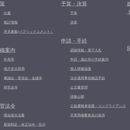
策
予算・決算
白書
予算
統計情報
決算
意見募集(パブリックコメント）
申請・手続
織案内
調達情報・電子入札
外局等
申請・届出等の手続案内
地方支分部局
個人情報保護
審議会・委員会・会議等
法令適用事前確認手続
研究会等
公文書管理
情報公開
管法令
公益通報者保護・コンプライアンス
国会提出法案
災害用備蓄食品の提供
新規制定・改正法令・告示