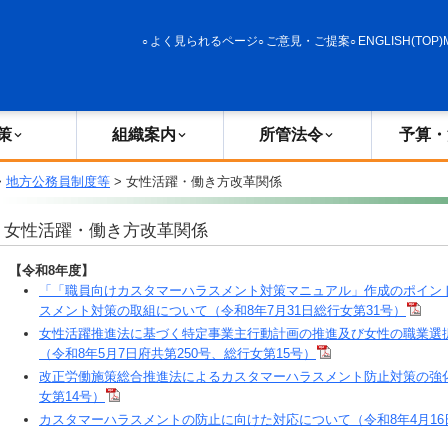
政策
組織案内
所管法令
予算・決算
よく見られるページ
ご意見・ご提案
ENGLISH(TOP)
策
組織案内
所管法令
予算・
>
地方公務員制度等
> 女性活躍・働き方改革関係
女性活躍・働き方改革関係
【令和8年度】
「「職員向けカスタマーハラスメント対策マニュアル」作成のポイン
スメント対策の取組について（令和8年7月31日総行女第31号）
女性活躍推進法に基づく特定事業主行動計画の推進及び女性の職業選
（令和8年5月7日府共第250号、総行女第15号）
改正労働施策総合推進法によるカスタマーハラスメント防止対策の強化
女第14号）
カスタマーハラスメントの防止に向けた対応について（令和8年4月16