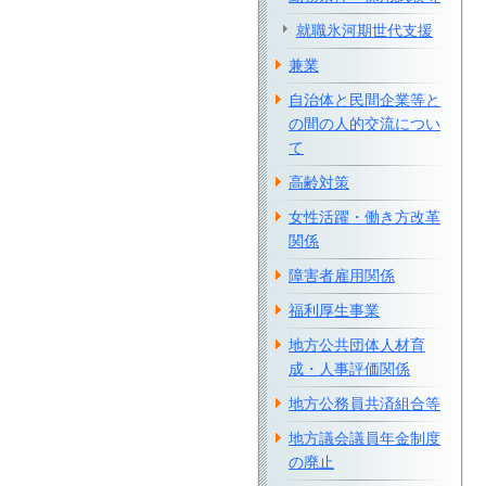
就職氷河期世代支援
兼業
自治体と民間企業等と
の間の人的交流につい
て
高齢対策
女性活躍・働き方改革
関係
障害者雇用関係
福利厚生事業
地方公共団体人材育
成・人事評価関係
地方公務員共済組合等
地方議会議員年金制度
の廃止