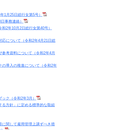
1月25日総行女第5号）
8日事務連絡）
2年10月2日総行女第40号）
応について（令和2年4月21日総
参考資料について（令和2年4月
クの導入の推進について（令和2年
ック（令和2年3月）
する方針」に定める標準的な取組
題に関して雇用管理上講ずべき措
号）