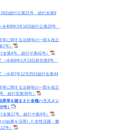
6日総行公第21号、総行女第9
和8年3月16日総行公第20号、
実等に関する法律等の一部を改正
第7号）
行女第4号、総行サ第42号）
令和8年1月13日府共第9号、
令和7年12月25日総行女第44
実等に関する法律等の一部を改正
号、総行安第39号）
結果等を踏まえた各種ハラスメン
0号）
行女第17号、総行サ第4号）
その結果を活用した女性活躍・働
12号）