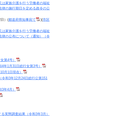
又は家族介護を行う労働者の福祉
法律の施行期日を定める政令の公
日）(
都道府県知事宛て
)(
市区
又は家族介護を行う労働者の福祉
法律の公布について（通知）（令
女第4号）
年1月31日総行女第3号）
10月1日現在）
3年12月24日総行公第151
3年4月）
する実態調査結果（令和3年3月）