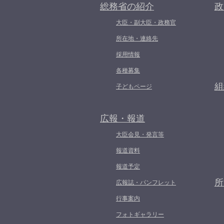
総務省の紹介
政
大臣・副大臣・政務官
所在地・連絡先
採用情報
各種募集
組
子どもページ
広報・報道
大臣会見・発言等
報道資料
報道予定
所
広報誌・パンフレット
行事案内
フォトギャラリー