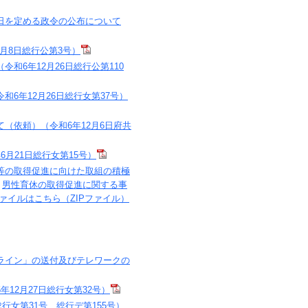
日を定める政令の公布について
月8日総行公第3号）
6年12月26日総行公第110
6年12月26日総行女第37号）
（依頼）（令和6年12月6日府共
月21日総行女第15号）
等の取得促進に向けた取組の積極
男性育休の取得促進に関する事
lファイルはこちら（ZIPファイル）
ライン」の送付及びテレワークの
12月27日総行女第32号）
行女第31号、総行デ第155号）