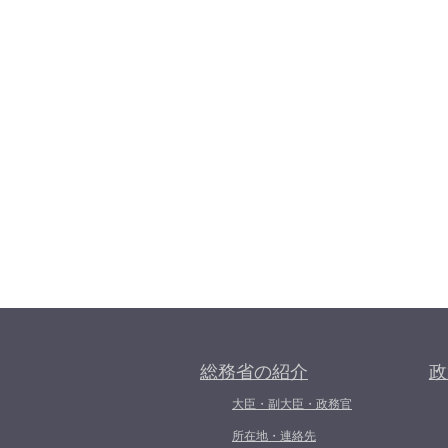
総務省の紹介
政
大臣・副大臣・政務官
所在地・連絡先