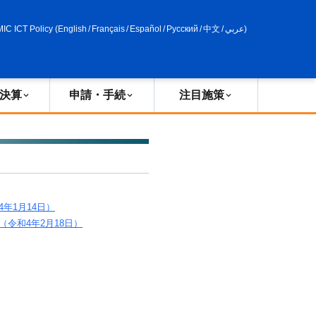
申請・手続
政策評価
MIC ICT Policy
(
English
/
Français
/
Español
/
Русский
/
中文
/
عربي
)
決算
申請・手続
注目施策
年1月14日）
令和4年2月18日）