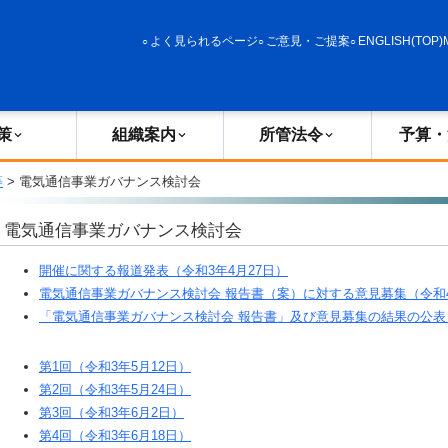
政策
組織案内
所管法令
予算・決算
よく見られるページ
ご意見・ご提案
ENGLISH(TOP)
策
組織案内
所管法令
予算・
等
> 電気通信事業ガバナンス検討会
電気通信事業ガバナンス検討会
開催に関する報道発表（令和3年4月27日）
電気通信事業ガバナンス検討会 報告書（案）に対する意見募集（令和4
「電気通信事業ガバナンス検討会 報告書」及び意見募集の結果の公表（
第1回（令和3年5月12日）
第2回（令和3年5月24日）
第3回（令和3年6月2日）
第4回（令和3年6月18日）