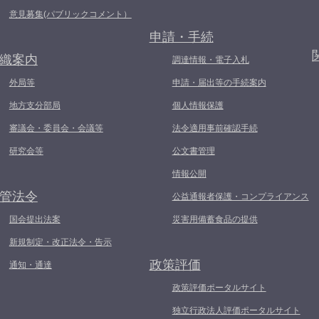
意見募集(パブリックコメント）
申請・手続
織案内
調達情報・電子入札
外局等
申請・届出等の手続案内
地方支分部局
個人情報保護
審議会・委員会・会議等
法令適用事前確認手続
研究会等
公文書管理
情報公開
管法令
公益通報者保護・コンプライアンス
国会提出法案
災害用備蓄食品の提供
新規制定・改正法令・告示
政策評価
通知・通達
政策評価ポータルサイト
独立行政法人評価ポータルサイト