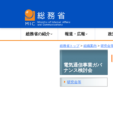
総務省の紹介
広報・報道
総務省の紹介
報道・広報
政
総務省トップ
>
組織案内
>
研究会
電気通信事業ガバ
ナンス検討会
研究会等