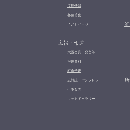
採用情報
各種募集
組
子どもページ
広報・報道
大臣会見・発言等
報道資料
報道予定
所
広報誌・パンフレット
行事案内
フォトギャラリー