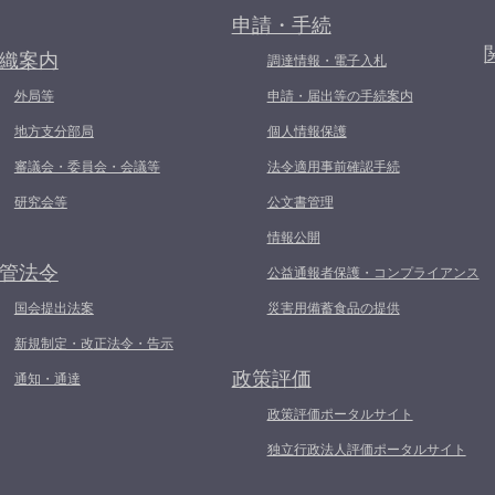
申請・手続
織案内
調達情報・電子入札
外局等
申請・届出等の手続案内
地方支分部局
個人情報保護
審議会・委員会・会議等
法令適用事前確認手続
研究会等
公文書管理
情報公開
管法令
公益通報者保護・コンプライアンス
国会提出法案
災害用備蓄食品の提供
新規制定・改正法令・告示
政策評価
通知・通達
政策評価ポータルサイト
独立行政法人評価ポータルサイト