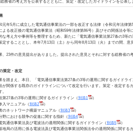
る総務省の考え方を公表するとともに、策定・改定したガイドラインを公表し
果
元年5月に成立した電気通信事業法の一部を改正する法律（令和元年法律第
による改正後の電気通信事業法（昭和59年法律第86号）及びその関係法令等
的な考え方や事例等を整理するため、新たに「電気通信事業法第27条の3等の
策定することとし、本年7月13日（土）から同年8月13日（火）までの間、意
、23件の意見提出がありました。提出された意見とそれに対する総務省の
の策定・改定
を踏まえ、本日、「電気通信事業法第27条の3等の運用に関するガイドライ
法が関係する既存のガイドラインについて改定を行います。策定・改定する
す。
法第27条の3等の運用に関するガイドライン（
別添1
）
参入マニュアル（
別添2
）
者のネットワーク構築マニュアル（
別添3
）
分野における競争の促進に関する指針（
別添4
）
る電気通信事業法及び電波法の適用関係に関するガイドライン（
別添5
）
基地局の活用に係る電波法及び電気通信事業法関係法令の適用関係に関する