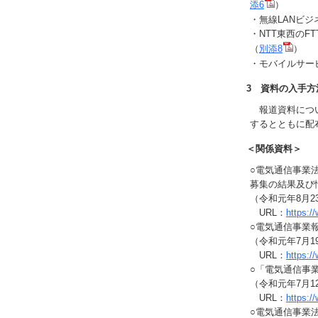
添6
）
・無線LANビ
・NTT東西の
（
別添8
）
・モバイルサー
3 資料の入手方
報道資料につい
するとともに配
＜関係資料＞
○電気通信事業
募集の結果及び
（令和元年8月2
URL：
https:
○電気通信事業
（令和元年7月1
URL：
https:
○「電気通信事
（令和元年7月1
URL：
https:
○電気通信事業