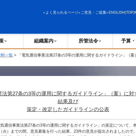
政策
組織案内
所管法令
予算・決算
よく見られるページ
ご意見・ご提案
ENGLISH(TOP)
策
組織案内
所管法令
予算・
資料一覧
> 「電気通信事業法第27条の3等の運用に関するガイドライン」（案
業法第27条の3等の運用に関するガイドライン」（案）に対
結果及び
策定・改定したガイドラインの公表
通信事業法第27条の3等の運用に関するガイドライン」の策定について、本
日（火）までの間、意見募集を行った結果、23件の意見が提出されましたので