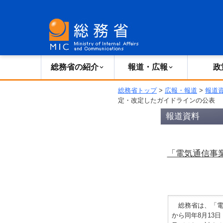
総務省の紹介
広報・報道
総務省の紹介
報道・広報
政
総務省トップ
>
広報・報道
>
報道
定・改定したガイドラインの公表
報道資料
「電気通信事
総務省は、「電気
から同年8月13