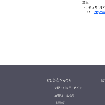
募集
（令和元年6月2
URL：
https:
総務省の紹介
政
大臣・副大臣・政務官
所在地・連絡先
採用情報