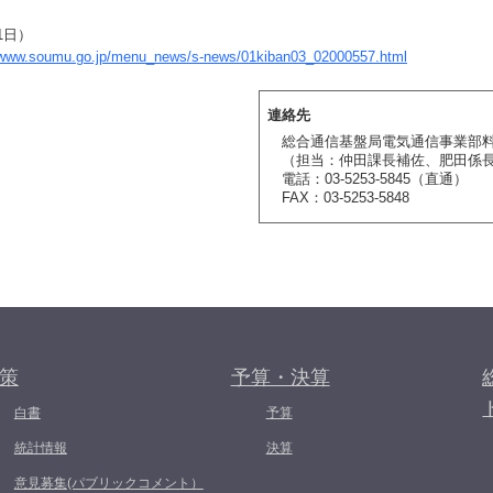
1日）
//www.soumu.go.jp/menu_news/s-news/01kiban03_02000557.html
連絡先
総合通信基盤局電気通信事業部
（担当：仲田課長補佐、肥田係
電話：03-5253-5845（直通）
FAX：03-5253-5848
策
予算・決算
白書
予算
統計情報
決算
意見募集(パブリックコメント）