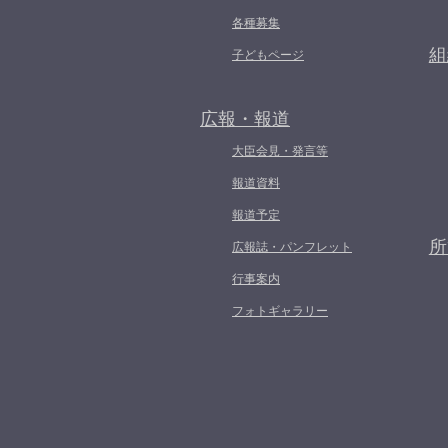
各種募集
組
子どもページ
広報・報道
大臣会見・発言等
報道資料
報道予定
所
広報誌・パンフレット
行事案内
フォトギャラリー