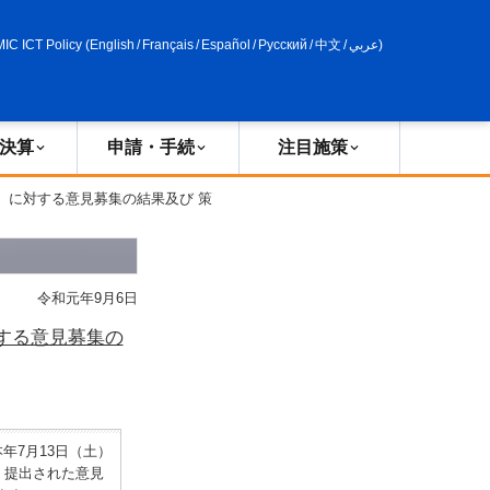
申請・手続
政策評価
MIC ICT Policy
(
English
/
Français
/
Español
/
Русский
/
中文
/
عربي
)
決算
申請・手続
注目施策
）に対する意見募集の結果及び 策
令和元年9月6日
する意見募集の
年7月13日（土）
、提出された意見