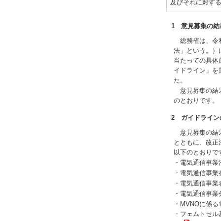
及びそれに対す
1 意見募集の結
総務省は、令和
法」という。）
当たっての具体
イドライン」を
た。
意見募集の結果
のとおりです。
2 ガイドライン
意見募集の結果
とともに、改正
以下のとおりで
・電気通信事業
・電気通信事業
・電気通信事業
・電気通信事業
・MVNOに係
・フェムトセル