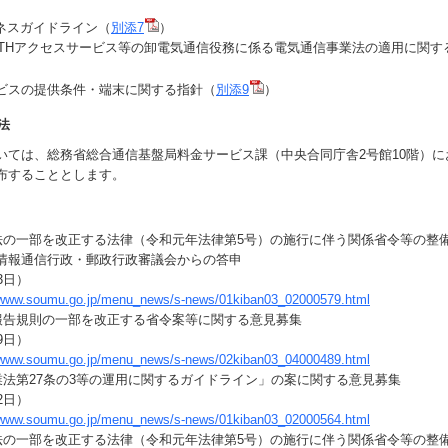
ジネスガイドライン（
別添7
）
FTTHアクセスサービス等の卸電気通信役務に係る電気通信事業法の適用に関す
ビスの提供条件・端末に関する指針（
別添9
）
法
ては、総務省総合通信基盤局料金サービス課（中央合同庁舎2号館10階）に
布することとします。
法の一部を改正する法律（令和元年法律第5号）の施行に伴う関係省令等の整
情報通信行政・郵政行政審議会からの答申
3日）
//www.soumu.go.jp/menu_news/s-news/01kiban03_02000579.html
報告規則の一部を改正する省令案等に関する意見募集
9日）
//www.soumu.go.jp/menu_news/s-news/02kiban03_04000489.html
業法第27条の3等の運用に関するガイドライン」の案に関する意見募集
2日）
//www.soumu.go.jp/menu_news/s-news/01kiban03_02000564.html
法の一部を改正する法律（令和元年法律第5号）の施行に伴う関係省令等の整