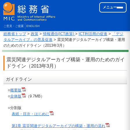
メニュー
ご意見・ご提案
ENGLISH
総務省トップ
>
政策
>
情報通信(ICT政策)
>
ICT利活用の促進
>
「デジ
タルアーカイブ」の普及促進
> 震災関連デジタルアーカイブ構築・運用
のためのガイドライン（2013年3月）
震災関連デジタルアーカイブ構築・運用のためのガイ
ドライン（2013年3月）
ガイドライン
○
概要版
○
全体版
（9.7MB）
○分割版
表紙・目次・はじめに
第1章 震災関連デジタルアーカイブの構築・運用の流れ