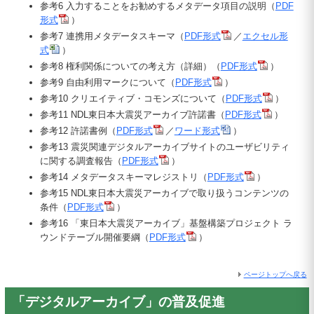
参考6 入力することをお勧めするメタデータ項目の説明（
PDF
形式
）
参考7 連携用メタデータスキーマ（
PDF形式
／
エクセル形
式
）
参考8 権利関係についての考え方（詳細）（
PDF形式
）
参考9 自由利用マークについて（
PDF形式
）
参考10 クリエイティブ・コモンズについて（
PDF形式
）
参考11 NDL東日本大震災アーカイブ許諾書（
PDF形式
）
参考12 許諾書例（
PDF形式
／
ワード形式
）
参考13 震災関連デジタルアーカイブサイトのユーザビリティ
に関する調査報告（
PDF形式
）
参考14 メタデータスキーマレジストリ（
PDF形式
）
参考15 NDL東日本大震災アーカイブで取り扱うコンテンツの
条件（
PDF形式
）
参考16 「東日本大震災アーカイブ」基盤構築プロジェクト ラ
ウンドテーブル開催要綱（
PDF形式
）
ページトップへ戻る
「デジタルアーカイブ」の普及促進