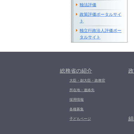
独法評価
政策評価ポータルサイ
ト
独立行政法人評価ポー
タルサイト
総務省の紹介
政
大臣・副大臣・政務官
所在地・連絡先
採用情報
各種募集
組
子どもページ