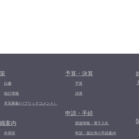
策
予算・決算
白書
予算
統計情報
決算
意見募集(パブリックコメント）
申請・手続
織案内
調達情報・電子入札
外局等
申請・届出等の手続案内