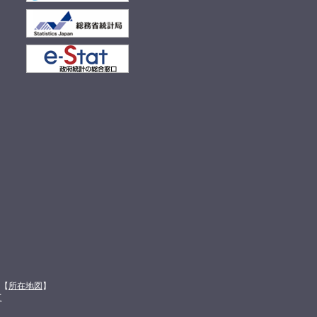
館【
所在地図
】
て