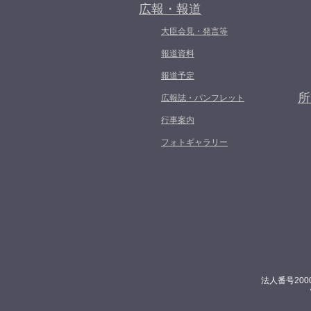
広報・報道
大臣会見・発言等
報道資料
報道予定
所
広報誌・パンフレット
行事案内
フォトギャラリー
法人番号200