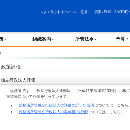
政策
組織案内
所管法令
予算・決算
よく見られるページ
ご意見・ご提案
ENGLISH(TOP)
策
組織案内
所管法令
予算・
価
政策評価
独立行政法人評価
総務省では、「独立行政法人通則法」（平成11年法律第103号）に基
実績等について評価を行っています。
総務省所管独立行政法人の評価の詳しい説明
については、こちら
総務省所管独立行政法人の各年度の評価
については、こちら。