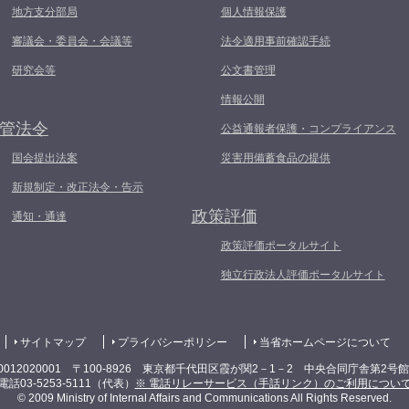
地方支分部局
個人情報保護
審議会・委員会・会議等
法令適用事前確認手続
研究会等
公文書管理
情報公開
管法令
公益通報者保護・コンプライアンス
国会提出法案
災害用備蓄食品の提供
新規制定・改正法令・告示
政策評価
通知・通達
政策評価ポータルサイト
独立行政法人評価ポータルサイト
サイトマップ
プライバシーポリシー
当省ホームページについて
0012020001 〒100-8926 東京都千代田区霞が関2－1－2 中央合同庁舎第2号
電話03-5253-5111（代表）
※ 電話リレーサービス（手話リンク）のご利用につい
© 2009 Ministry of Internal Affairs and Communications All Rights Reserved.