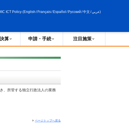
申請・手続
政策評価
MIC ICT Policy
(
English
/
Français
/
Español
/
Русский
/
中文
/
عربي
)
決算
申請・手続
注目施策
づき、所管する独立行政法人の業務
。
ページトップへ戻る