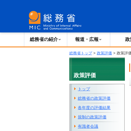
総務省の紹介
広報・報道
総務省の紹介
報道・広報
政
総務省トップ
>
政策評価
> 政策評
政策評価
トップ
総務省の政策評価
各年度の評価結果
規制の政策評価
有識者会議