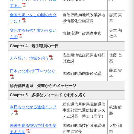
する。
全国の思いをこの国のカタ
自治行政局地域政策課地
志賀 真
域情報化企画室長
幸
チに！
変化する時代と変わらない
寺本 邦
情報流通行政局参事官
仁子
もの
Chapter 4 若手職員の一日
広島県地域政策局市町行
佐藤 良
人を想い、地域を想う
財政課
亮
藤原 実
日本と北米のICTをつなぐ
国際戦略局国際経済課
子
総合職技術系 先輩からのメッセージ
Chapter 5 多様なフィールドで未来を拓く
総合通信基盤局電気通信
今日もつながる通信インフ
杦浦 維
事業部電気通信技術シス
ラ
勝
テム課長 博士（理学）
未来を創る技術で社会を変
国際戦略局技術政策課研
大野 誠
究推進室長
司
える力を