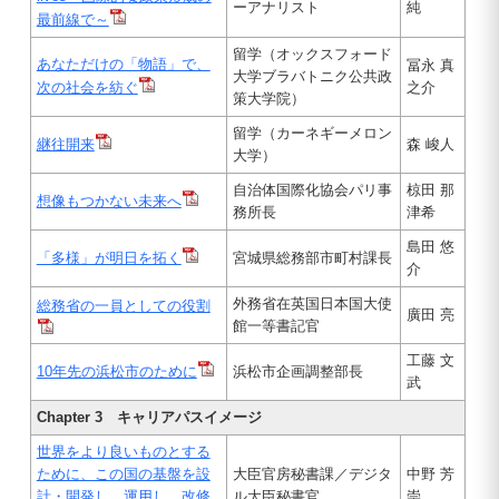
ーアナリスト
純
最前線で～
留学（オックスフォード
あなただけの「物語」で、
冨永 真
大学ブラバトニク公共政
次の社会を紡ぐ
之介
策大学院）
留学（カーネギーメロン
継往開来
森 峻人
大学）
自治体国際化協会パリ事
椋田 那
想像もつかない未来へ
務所長
津希
島田 悠
「多様」が明日を拓く
宮城県総務部市町村課長
介
外務省在英国日本国大使
総務省の一員としての役割
廣田 亮
館一等書記官
工藤 文
10年先の浜松市のために
浜松市企画調整部長
武
Chapter 3 キャリアパスイメージ
世界をより良いものとする
ために、この国の基盤を設
大臣官房秘書課／デジタ
中野 芳
計・開発し、運用し、改修
ル大臣秘書官
崇