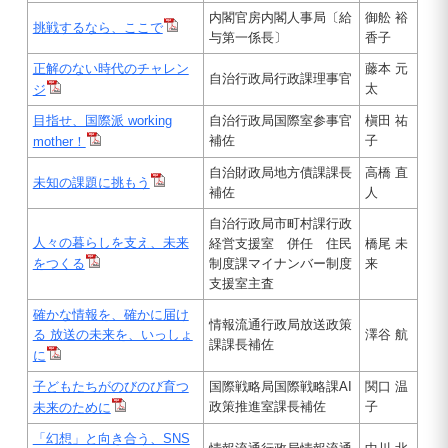
内閣官房内閣人事局〔給
御舩 裕
挑戦するなら、ここで
与第一係長〕
香子
正解のない時代のチャレン
藤本 元
自治行政局行政課理事官
太
ジ
目指せ、国際派 working
自治行政局国際室参事官
槇田 祐
補佐
子
mother！
自治財政局地方債課課長
高橋 直
未知の課題に挑もう
補佐
人
自治行政局市町村課行政
人々の暮らしを支え、未来
経営支援室 併任 住民
橋尾 未
をつくる
制度課マイナンバー制度
来
支援室主査
確かな情報を、確かに届け
情報流通行政局放送政策
る 放送の未来を、いっしょ
澤谷 航
課課長補佐
に
子どもたちがのびのび育つ
国際戦略局国際戦略課AI
関口 温
政策推進室課長補佐
子
未来のために
「幻想」と向き合う、SNS