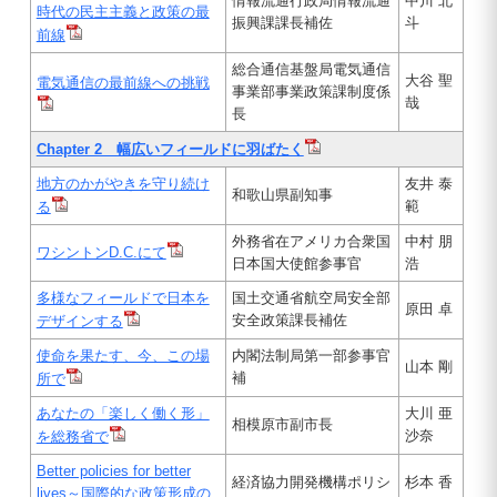
情報流通行政局情報流通
中川 北
時代の民主主義と政策の最
振興課課長補佐
斗
前線
総合通信基盤局電気通信
大谷 聖
電気通信の最前線への挑戦
事業部事業政策課制度係
哉
長
Chapter 2 幅広いフィールドに羽ばたく
地方のかがやきを守り続け
友井 泰
和歌山県副知事
範
る
外務省在アメリカ合衆国
中村 朋
ワシントンD.C.にて
日本国大使館参事官
浩
多様なフィールドで日本を
国土交通省航空局安全部
原田 卓
安全政策課長補佐
デザインする
使命を果たす、今、この場
内閣法制局第一部参事官
山本 剛
補
所で
あなたの「楽しく働く形」
大川 亜
相模原市副市長
沙奈
を総務省で
Better policies for better
経済協力開発機構ポリシ
杉本 香
lives～国際的な政策形成の