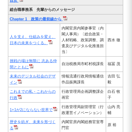
目次
総合職事務系 先輩からのメッセージ
Chapter 1 政策の最前線から
内閣官房内閣参事官（内
閣人事局）〔総合政策・
人を支え、仕組みを変え、
人材戦略、政策調整、調
西水 徹
日本の未来をつくる。
査及びデジタル化推進担
当〕
挑戦の場は無限に 志ある仲
自治税務局市町村税課長
福冨 茂
間とともに
未来のデジタル社会のデザ
情報流通行政局情報通信
吉田 弘
作品振興課長
毅
イン
これまでの私・これからの
行政管理局企画調整課企
白石 牧
画官
子
行政
行政管理局副管理官（行
山内 亮
1+1が2にならない世界で
政運営イノベーション）
輔
歴史を紡ぎ、未来を形づく
内閣官房内閣総務官室専
原 裕
門官
る