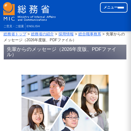
メニュー
ご意見・ご提案
ENGLISH
総務省トップ
>
総務省の紹介
>
採用情報
>
総合職事務系
> 先輩からの
メッセージ（2026年度版、PDFファイル）
先輩からのメッセージ（2026年度版、PDFファイ
ル）