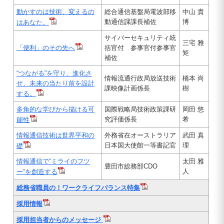
動かすのは技術、変えるの
総合通信基盤局電波部移
中山 貴
動通信課課長補佐
博
はあなた。
サイバーセキュリティ統
三宅 雅
「便利」のその先へ
括官付 参事官付参事官
矩
補佐
“つながる”を守り、進化さ
情報流通行政局放送技術
橋本 尚
せ、未来の当たり前を設計
課映像計画係長
樹
する。
多角的な学びから描ける可
国際戦略局技術政策課研
岡田 悠
究評価係長
希
能性
情報通信技術は世界平和の
外務省在オーストラリア
武田 真
日本国大使館一等書記官
理
礎
情報通信で“ミライのフツ
太田 雅
豊田市総務部CDO
人
ー”を創造する
総務省職員の！ワークライフバランス特集
採用情報
採用担当者からのメッセージ