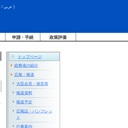
文
/
عربي
)
申請・手続
政策評価
トップページ
総務省の紹介
広報・報道
大臣会見・発言等
報道資料
報道予定
広報誌・パンフレッ
ト
行事案内