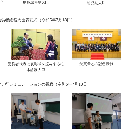
尾身総務副大臣
総務副大臣
労者総務大臣表彰式（令和5年7月18日）
受賞者との記念撮影
受賞者代表に表彰状を授与する松
本総務大臣
動走行シミュレーションの視察（令和5年7月18日）