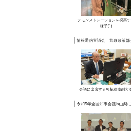
デモンストレーションを視察す
様子(1)
情報通信審議会 郵政政策部会
会議に出席する柘植総務副大
令和5年全国知事会議in山梨