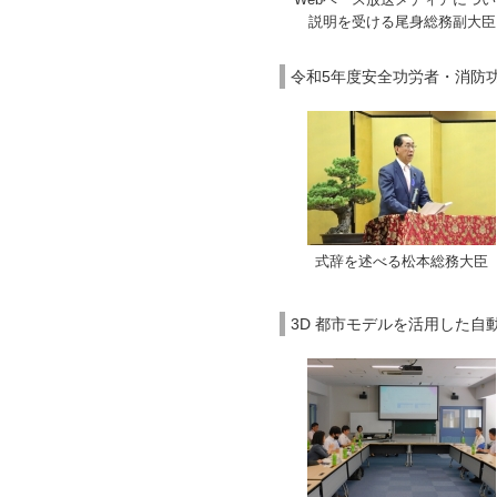
説明を受ける尾身総務副大臣
令和5年度安全功労者・消防功
式辞を述べる松本総務大臣
3D 都市モデルを活用した自