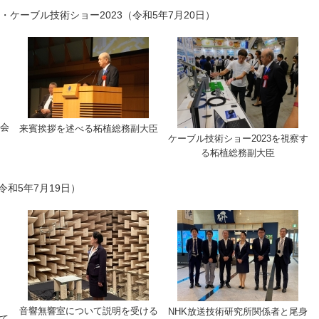
・ケーブル技術ショー2023（令和5年7月20日）
開会
来賓挨拶を述べる柘植総務副大臣
ケーブル技術ショー2023を視察す
る柘植総務副大臣
令和5年7月19日）
音響無響室について説明を受ける
NHK放送技術研究所関係者と尾身
て