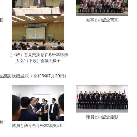
松
知事との記念写真
（上段）意見交換をする松本総務
大臣/（下段）会議の様子
感謝状贈呈式（令和5年7月20日）
隊員との記念撮影
務
隊員と語り合う松本総務大臣