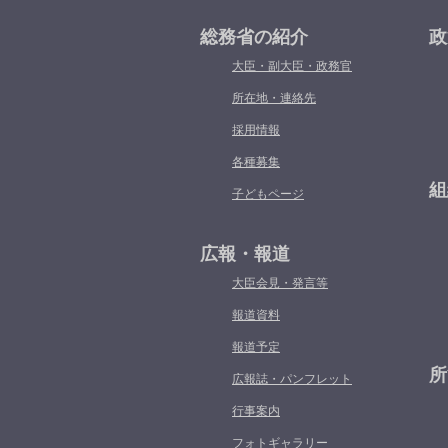
総務省の紹介
政
大臣・副大臣・政務官
所在地・連絡先
採用情報
各種募集
組
子どもページ
広報・報道
大臣会見・発言等
報道資料
報道予定
所
広報誌・パンフレット
行事案内
フォトギャラリー