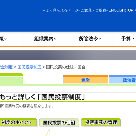
政策
組織案内
所管法令
予算・決算
よく見られるページ
ご意見・ご提案
ENGLISH(TOP)
策
組織案内
所管法令
予算・
資金制度
>
国民投票制度
> 国民投票の仕組 - 国会
選挙
政治資
国民投票制度の概要を紹介します。