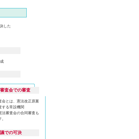
決した
賛成
憲法審査会での審査
査会とは、憲法改正原案
査する常設機関
憲法審査会の合同審査も
す。
本会議での可決