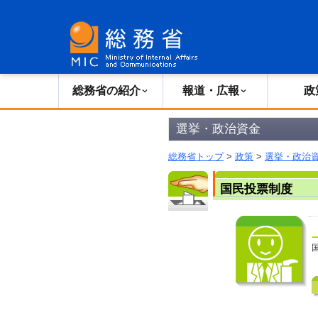
総務省の紹介
広報・報道
総務省の紹介
報道・広報
政
選挙・政治資金
総務省トップ
>
政策
>
選挙・政治
国民投票制度