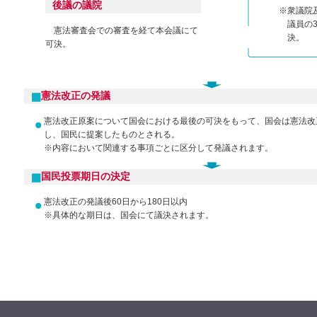
後議の議院
※
衆議院
議員の
憲法審査会での審査を経て本会議にて
決。
可決。
憲法改正の発議
憲法改正原案について国会における最後の可決をもって、国会は憲法改
し、国民に提案したものとされる。
※内容において関連する事項ごとに区分して発議されます。
国民投票期日の決定
憲法改正の発議後
60日から180日以内
※具体的な期日は、国会にて議決されます。