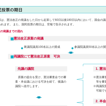
は、憲法改正の発議をした日から起算して
60日以後180日以内
において、国会の議
われます。 また、国民投票の期日は、官報で告示されます。
正の発議までの流れ
憲法改正原案の発議
衆議院議員100名以上の賛成
参議院議員50名以上の
両議院にて憲法改正原案 可決
先議の議院
1. 
原案の提出を受け、憲法審査会での審
※
憲法審
査・本会議における可決を経て、後議の
等を審
議院へ送付します。
※
両議院
可能で
2. 