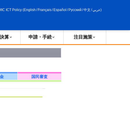
申請・手続
政策評価
MIC ICT Policy
(
English
/
Français
/
Español
/
Русский
/
中文
/
عربي
)
決算
申請・手続
注目施策
金
国民審査