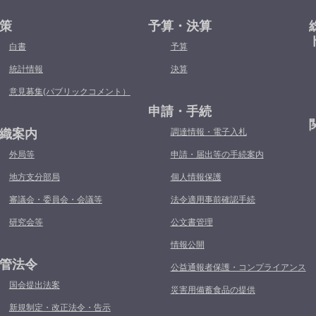
策
予算・決算
白書
予算
統計情報
決算
意見募集(パブリックコメント）
申請・手続
織案内
調達情報・電子入札
外局等
申請・届出等の手続案内
地方支分部局
個人情報保護
審議会・委員会・会議等
法令適用事前確認手続
研究会等
公文書管理
情報公開
管法令
公益通報者保護・コンプライアンス
国会提出法案
災害用備蓄食品の提供
新規制定・改正法令・告示