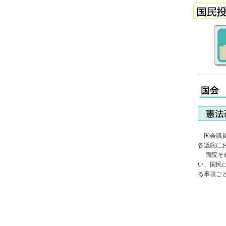
国会議員
各議院に
両院そ
い、国民
る事項ご