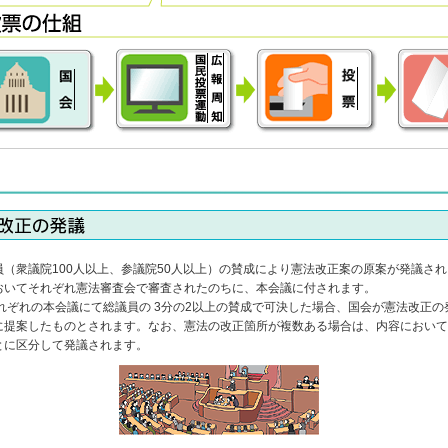
（衆議院100人以上、参議院50人以上）の賛成により憲法改正案の原案が発議され
おいてそれぞれ憲法審査会で審査されたのちに、本会議に付されます。
れぞれの本会議にて総議員の 3分の2以上の賛成で可決した場合
、国会が憲法改正の
に提案したものとされます。なお、憲法の改正箇所が複数ある場合は、内容において
とに区分して発議されます。