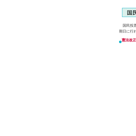
国民投票
期日に行
憲法改