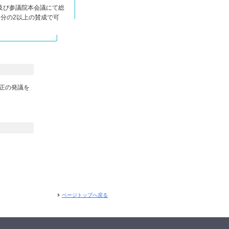
及び参議院本会議にて総
3分の2以上
の賛成で可
正の発議を
ページトップへ戻る