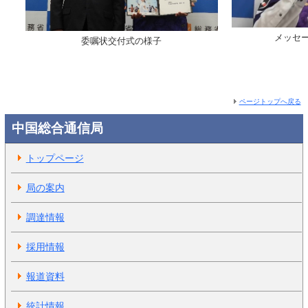
メッセ
委嘱状交付式の様子
ページトップへ戻る
中国総合通信局
トップページ
局の案内
調達情報
採用情報
報道資料
統計情報