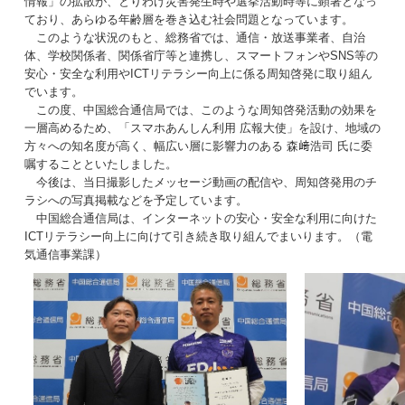
情報」の拡散が、とりわけ災害発生時や選挙活動時等に顕著となっ
ており、あらゆる年齢層を巻き込む社会問題となっています。
このような状況のもと、総務省では、通信・放送事業者、自治
体、学校関係者、関係省庁等と連携し、スマートフォンやSNS等の
安心・安全な利用やICTリテラシー向上に係る周知啓発に取り組ん
でいます。
この度、中国総合通信局では、このような周知啓発活動の効果を
一層高めるため、「スマホあんしん利用 広報大使」を設け、地域の
方々への知名度が高く、幅広い層に影響力のある 森﨑浩司 氏に委
嘱することといたしました。
今後は、当日撮影したメッセージ動画の配信や、周知啓発用のチ
ラシへの写真掲載などを予定しています。
中国総合通信局は、インターネットの安心・安全な利用に向けた
ICTリテラシー向上に向けて引き続き取り組んでまいります。（電
気通信事業課）