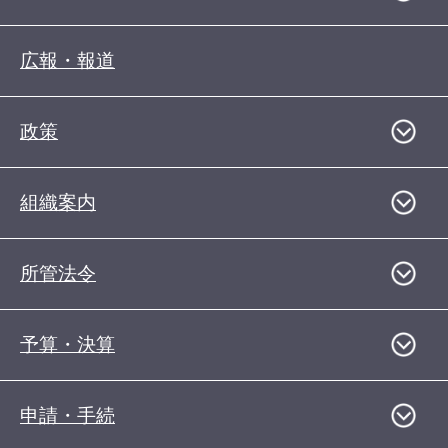
広報・報道
政策
組織案内
所管法令
予算・決算
申請・手続