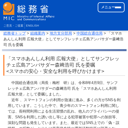
メニュー
ご意見・ご提案
ENGLISH
総務省トップ
>
組織案内
>
地方支分部局
>
中国総合通信局
> 「スマホ
あんしん利用 広報大使」としてサンフレッチェ広島アンバサダー森﨑浩
司 氏を委嘱
「スマホあんしん利用 広報大使」としてサンフレッ
チェ広島アンバサダー森﨑浩司 氏を委嘱
<スマホの安心・安全な利用を呼びかけます>
中国総合通信局（局長：梅村 研）は、令和8年4月9日、サンフ
レッチェ広島アンバサダーの森﨑浩司 氏を「スマホあんしん利用
広報大使」として委嘱しました。
近年 、スマートフォンの利用が急速に進み、多くの方がSNSを利
用しています。こうした中で、青少年のスマートフォン利用に関し
ては、長時間利用による生活習慣の乱れ、他人のプライバシーの侵
害、SNSを利用した誘い出し等による犯罪被害や犯罪への加担等、
深刻な問題も発生しています。また、最近ではSNS上での「偽・誤