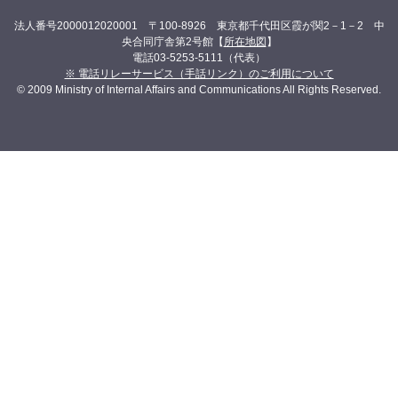
法人番号2000012020001 〒100-8926 東京都千代田区霞が関2－1－2 中
央合同庁舎第2号館【
所在地図
】
電話03-5253-5111（代表）
※ 電話リレーサービス（手話リンク）のご利用について
© 2009 Ministry of Internal Affairs and Communications All Rights Reserved.